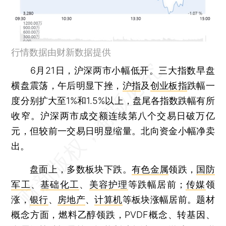
行情数据由财新数据提供
6月21日，沪深两市小幅低开。三大指数早盘
横盘震荡，午后明显下挫，
沪指
及
创业板指
跌幅一
度分别扩大至1%和1.5%以上，盘尾各指数跌幅有所
收窄。沪深两市成交额连续第八个交易日破万亿
元，但较前一交易日明显缩量。北向资金小幅净卖
出。
盘面上，多数板块下跌。
有色金属
领跌，
国防
军工
、
基础化工
、
美容护理
等跌幅居前；
传媒
领
涨，
银行
、
房地产
、
计算机
等板块涨幅居前。题材
概念方面，燃料乙醇领跌，PVDF概念、转基因、