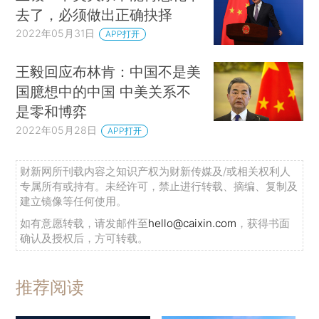
去了，必须做出正确抉择
2022年05月31日
APP打开
王毅回应布林肯：中国不是美
国臆想中的中国 中美关系不
是零和博弈
2022年05月28日
APP打开
财新网所刊载内容之知识产权为财新传媒及/或相关权利人
专属所有或持有。未经许可，禁止进行转载、摘编、复制及
建立镜像等任何使用。
如有意愿转载，请发邮件至
hello@caixin.com
，获得书面
确认及授权后，方可转载。
推荐阅读