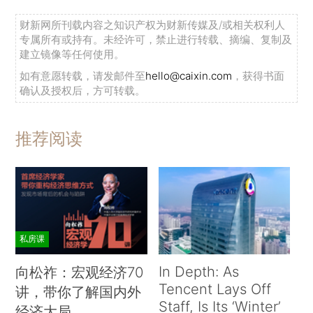
财新网所刊载内容之知识产权为财新传媒及/或相关权利人
专属所有或持有。未经许可，禁止进行转载、摘编、复制及
建立镜像等任何使用。
如有意愿转载，请发邮件至
hello@caixin.com
，获得书面
确认及授权后，方可转载。
推荐阅读
私房课
In Depth: As
向松祚：宏观经济70
Tencent Lays Off
讲，带你了解国内外
Staff, Is Its ‘Winter’
经济大局