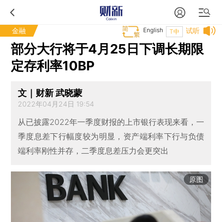
金融
English
试听
T中
部分大行将于4月25日下调长期限
定存利率10BP
文｜财新 武晓蒙
2022年04月24日 19:54
从已披露2022年一季度财报的上市银行表现来看，一
季度息差下行幅度较为明显，资产端利率下行与负债
端利率刚性并存，二季度息差压力会更突出
原图