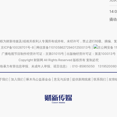
14:
撬动
权为财新传媒及/或相关权利人专属所有或持有。未经许可，禁止进行转载、摘编、
京ICP备10026701号-8
|
网信算备110105862729401250013号
|
京公网安备 11
广播电视节目制作经营许可证：京第01015号
|
出版物经营许可证：第直100013号
Copyright 财新网 All Rights Reserved 版权所有 复制必究
害信息举报、未成年人举报、谣言信息）：010-85905050 13195200605 举报邮
于我们
|
加入我们
|
啄木鸟公益基金会
|
意见与反馈
|
提供新闻线索
|
联系我们
|
友情