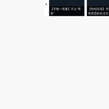
【不唯一答案】不止“养
【特别呈现】寻
老”
有意思的生活方