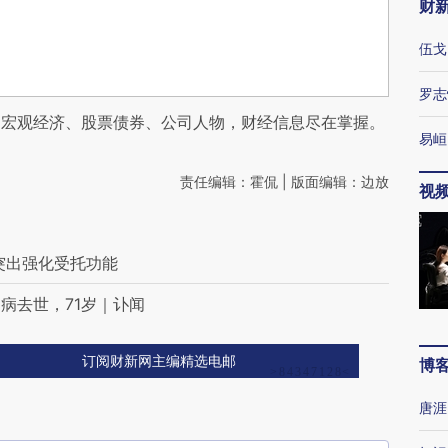
财
伍戈
罗志
阅宏观经济、股票债券、公司人物，财经信息尽在掌握。
易峘
责任编辑：霍侃 | 版面编辑：边放
视
突出强化受托功能
病去世，71岁｜讣闻
订阅财新网主编精选电邮
博
唐涯