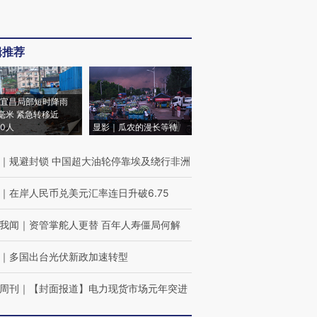
辑推荐
宜昌局部短时降雨
8毫米 紧急转移近
00人
显影｜瓜农的漫长等待
｜
规避封锁 中国超大油轮停靠埃及绕行非洲
｜
在岸人民币兑美元汇率连日升破6.75
我闻
｜
资管掌舵人更替 百年人寿僵局何解
｜
多国出台光伏新政加速转型
周刊
｜
【封面报道】电力现货市场元年突进