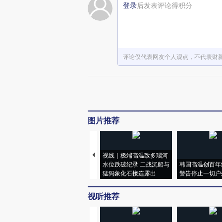
登录
后发表评论得积分
评论仅代表网友个人观点，不代表财
图片推荐
视线｜极端高温致多瑙河
水位跌破纪录 二战沉船与
韩国高温创百年
猛犸象化石接连露出
警告停止一切户
视听推荐