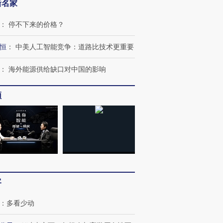
新名家
：
停不下来的价格？
恒
：
中美人工智能竞争：道路比技术更重要
：
海外能源供给缺口对中国的影响
频
客
：
多看少动