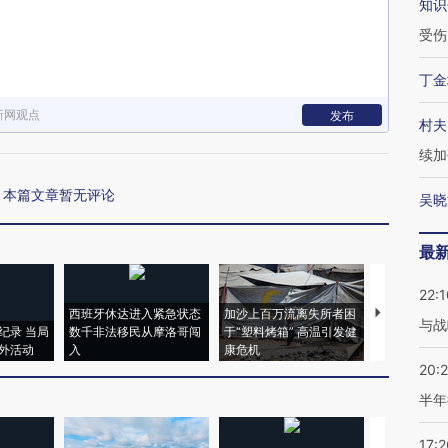
知识
受伤
丁金
新网观点
发布
村夫
续加
本篇文章暂无评论
吴晓
最
22:1
西班牙休达进入紧急状态
加沙上百万流离失所者困
视线｜HYR
与战
纪录 当局
数千非法移民从摩洛哥闯
于“塑料烤箱” 高温引发健
术：是什么
外活动
入
康危机
心“花钱找虐
20:
半年
17:2