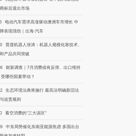
进第四届链博
【商旅对话】华住集团
商标后退出市场
技“链”接产
【特别呈现】寻找100种
CFO：不靠规模取胜，华
【特别呈
有意思的生活方式·第三对
住三大增长引擎是什么？
有意思的
6
电动汽车需求高涨驱动澳洲车市增长 中
牌表现强劲｜出海·汽车
00
普渡机器人张涛：机器人规模化靠技术、
和产品共同突破
56
财新调查｜7月消费或有反弹、出口维持
 受哪些因素带动？
42
生态环境法典将施行 最高法明确新旧法
与追责规则
0
看空消费的“三大误区”
59
中东局势催化东南亚能源焦虑 多国出台
新政加速转型