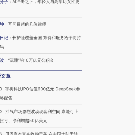
分子
：
AI冲击之下，年轻人与高学历女性更
坤
：
耳闻目睹的几位律师
日记
：
长护险覆盖全国 筹资和服务给予将持
码
波
：
“沉睡”的10万亿元公积金
新文章
0
宇树科技IPO估值600亿元 DeepSeek参
OX的吸金
马航飞行员跨国走私7万
视线｜被称为“蟑螂”的印
略配售
让中产们甘
粒摇头丸 尿检体内含3种
度Z世代 用街头抗争将教
秘鲁纳斯
”？
毒品
育部长拱下台
13人遇难
22
油气市场剧烈波动现套利空间 嘉能可上
扭亏、净利增超50亿美元
6
贝恩资本宣布收购贡茶 在中国大陆无法