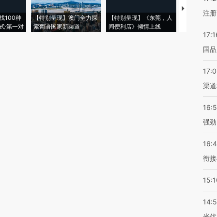
【推广】走
注册
找100种
【特别呈现】澳门全力探
【特别呈现】《东莞，人
会，让数智科
式·第一对
索葡语国家新渠道
间便利店》倾情上线
业
17:1
国品
17:
渠道
16:
强劲
16:
衔接
15:1
14:
光伏