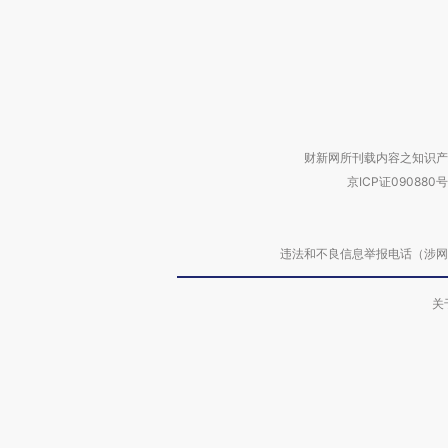
财新网所刊载内容之知识产
京ICP证090880号
违法和不良信息举报电话（涉网络暴力有
关