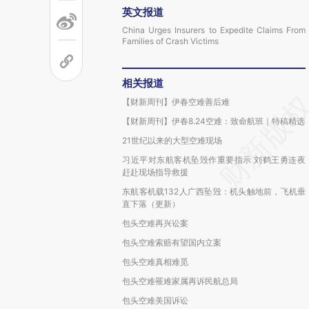
英文报道
China Urges Insurers to Expedite Claims From
Families of Crash Victims
相关报道
【财新周刊】伊春空难善后难
【财新周刊】伊春8.24空难：致命航班｜特稿精选
21世纪以来的大型空难现场
习近平对东航客机坠毁作重要指示 刘鹤王勇连夜
赶赴现场指导救援
东航客机载132人广西坠毁：机头触地前，飞机垂
直下落（更新）
包头空难再兴讼案
包头空难索赔有望国内立案
包头空难真相难觅
包头空难罹难家属再诉民航总局
包头空难美国诉讼