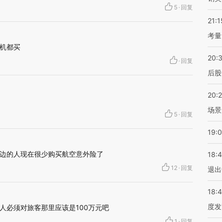
5
·
回复
21:1
考量
机都买
20:
·
回复
后股
20:
？
场景
5
·
回复
19:
边的人现在很少购买航空意外险了
18:
12
·
回复
退出
18:
度发
人必须对旅客那里应该是100万元吧
1
·
回复