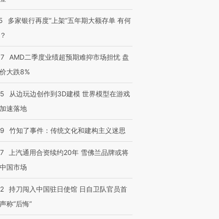
5
多家银行再度“上架”五年期大额存单 有何
？
37
AMD二季度业绩超预期难抑市场担忧 盘
价大跌8%
25
从边玩边创作到3D建模 世界模型在游戏
加速落地
09
竹知了事件：传统文化和建构主义迷思
47
上汽通用合资续约20年 雪佛兰品牌或将
中国市场
42
持刀闯入中国驻日使馆 日自卫队官员首
声称“后悔”