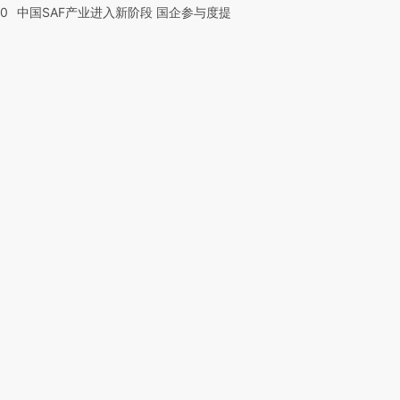
30
中国SAF产业进入新阶段 国企参与度提
跨国走私7万
视线｜HY
检体内含3种
泽连斯基密集出访美英 索
秘鲁纳斯卡观光飞机坠毁
术：是什
要防空导弹“救急”
13人遇难
心“花钱找
进第四届链博
【商旅对话】华住集团
技“链”接产
【特别呈现】寻找100种
CFO：不靠规模取胜，华
【特别呈
有意思的生活方式·第三对
住三大增长引擎是什么？
有意思的