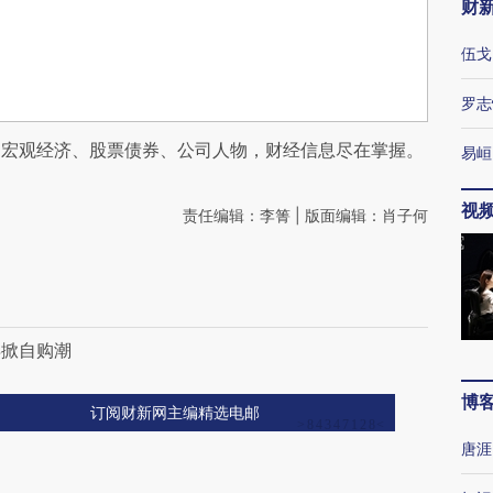
财
伍戈
罗志
阅宏观经济、股票债券、公司人物，财经信息尽在掌握。
易峘
视
责任编辑：李箐 | 版面编辑：肖子何
再掀自购潮
博
订阅财新网主编精选电邮
唐涯