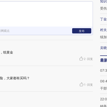
知识
受伤
丁金
村夫
新网观点
发布
续加
吴晓
R，纸黄金
2
·
回复
最
07:
险，大家都有买吗？
06:
1
·
回复
干部
22:
销美