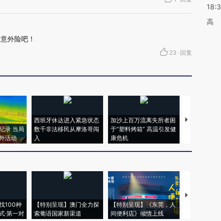
18:
高
空意外险吧！
23
·
回复
西班牙休达进入紧急状态
加沙上百万流离失所者困
马航飞行员
纪录 当局
数千非法移民从摩洛哥闯
于“塑料烤箱” 高温引发健
粒摇头丸 尿
外活动
入
康危机
毒品
【推广】走
找100种
【特别呈现】澳门全力探
【特别呈现】《东莞，人
会，让数智科
式·第一对
索葡语国家新渠道
间便利店》倾情上线
业