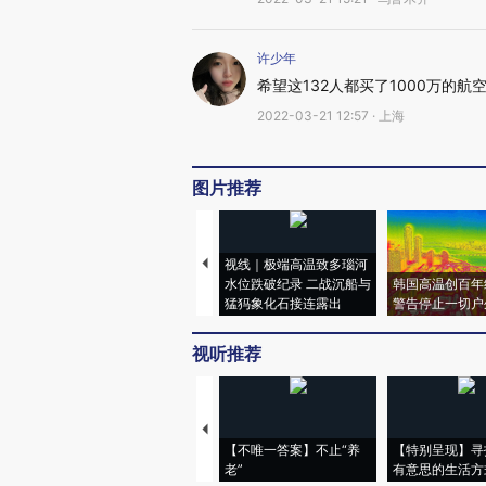
许少年
希望这132人都买了1000万的航
2022-03-21 12:57 · 上海
图片推荐
视线｜极端高温致多瑙河
水位跌破纪录 二战沉船与
韩国高温创百年
猛犸象化石接连露出
警告停止一切户
视听推荐
【不唯一答案】不止“养
【特别呈现】寻
老”
有意思的生活方