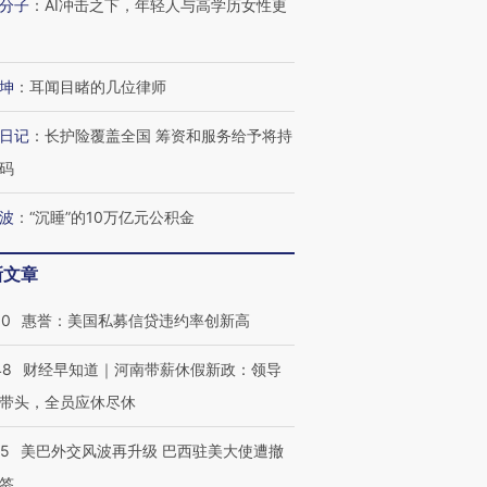
分子
：
AI冲击之下，年轻人与高学历女性更
坤
：
耳闻目睹的几位律师
日记
：
长护险覆盖全国 筹资和服务给予将持
码
波
：
“沉睡”的10万亿元公积金
新文章
30
惠誉：美国私募信贷违约率创新高
48
财经早知道｜河南带薪休假新政：领导
带头，全员应休尽休
05
美巴外交风波再升级 巴西驻美大使遭撤
签