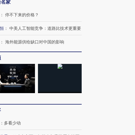
新名家
：
停不下来的价格？
恒
：
中美人工智能竞争：道路比技术更重要
：
海外能源供给缺口对中国的影响
频
客
：
多看少动