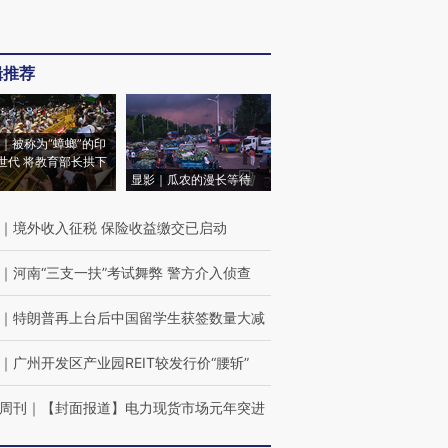
辑推荐
｜被称为“蟑螂”的印
世代 将教育部长拱下
显影｜瓜农的漫长等待
｜
境外收入征税 保险收益缴交已启动
｜
河南“三支一扶”考试舞弊 警方介入侦查
｜
特朗普再上台后中国留学生获签数量大减
｜
广州开发区产业园REIT较发行价“腰斩”
周刊
｜
【封面报道】电力现货市场元年突进