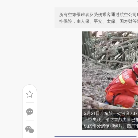
所有空难罹难者及受伤乘客通过航空公司
空保险，由人保、平安、太保、国寿财等
3月21日，东航一架波音7
上空失联。消防首战力量已
机的部分残骸和碎片。图/