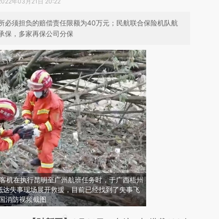
2022年03月21日 20:22
所必须担负的赔偿责任限额为40万元；民航联合保险机队航
承保，多家再保公司分保
37客机在执行昆明至广州航班任务时，于广西梧州
抵达失事现场展开救援，目前已经找到了失事飞
中国消防视频截图