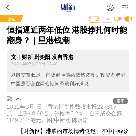
金融
试听
T中
恒指逼近两年低位 港股挣扎何时能
翻身？｜星港钱潮
文｜财新 尉奕阳 发自香港
2022年03月03日 17:49
港股交投低迷，市场避险情绪依然浓厚，投资者观望
中国是否会在两会期间释放利好消息
原图
2022年3月1日，香港恒生指数收市报22761.71
点，上升48.69点，升幅为0.2％，全日成交金额
1149.71亿港元。图/中新社 陈永诺
【财新网】
港股的市场情绪低迷。在中国经济