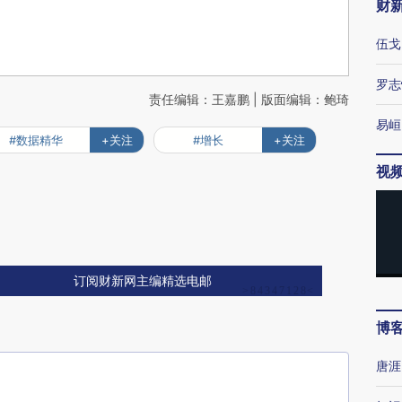
财
伍戈
罗志
责任编辑：王嘉鹏 | 版面编辑：鲍琦
易峘
#数据精华
+关注
#增长
+关注
视
订阅财新网主编精选电邮
博
唐涯