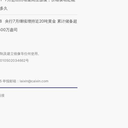
多久
8
央行7月继续增持近20吨黄金 累计储备超
600万盎司
复制及建立镜像等任何使用。
010502034662号
箱：laixin@caixin.com
链接