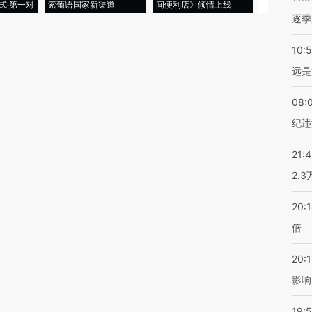
式·第一对
索葡语国家新渠道
间便利店》倾情上线
业
逐季
10:
远是
08:
纪违
21:
2.
20:
倍
20:1
影响
19:5