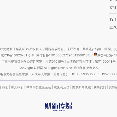
持续
19:1
过7
权为财新传媒及/或相关权利人专属所有或持有。未经许可，禁止进行转载、摘编、
京ICP备10026701号-8
|
网信算备110105862729401250013号
|
京公网安备 11
广播电视节目制作经营许可证：京第01015号
|
出版物经营许可证：第直100013号
Copyright 财新网 All Rights Reserved 版权所有 复制必究
害信息举报、未成年人举报、谣言信息）：010-85905050 13195200605 举报邮
于我们
|
加入我们
|
啄木鸟公益基金会
|
意见与反馈
|
提供新闻线索
|
联系我们
|
友情