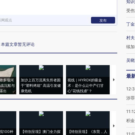
知识
受伤
新网观点
发布
丁金
村夫
本篇文章暂无评论
续加
吴晓
最
致多瑙河
加沙上百万流离失所者困
视线｜HYROX的吸金
马航飞行员
二战沉船与
于“塑料烤箱” 高温引发健
术：是什么让中产们甘
粒摇头丸 尿
12:
露出
康危机
心“花钱找虐”？
毒品
涉罪
11:1
积金
【推广】走
找100种
【特别呈现】澳门全力探
【特别呈现】《东莞，人
会，让数智科
11:0