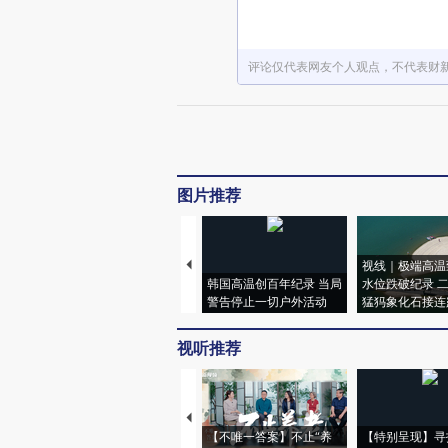
评论仅代表网友个人观点，不代表财
图片推荐
视线｜极端高温
韩国高温创百年纪录 当局
水位跌破纪录 
警告停止一切户外活动
猛犸象化石接连
视听推荐
【不唯一答案】不止“养
【特别呈现】寻