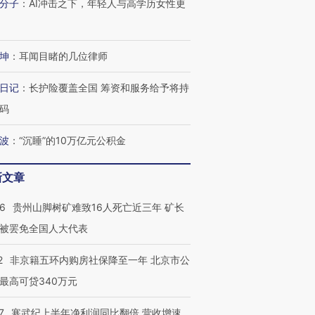
分子
：
AI冲击之下，年轻人与高学历女性更
坤
：
耳闻目睹的几位律师
日记
：
长护险覆盖全国 筹资和服务给予将持
码
波
：
“沉睡”的10万亿元公积金
新文章
跨国走私7万
视线｜被称为“蟑螂”的印
视线｜“入侵”还是“人道危
检体内含3种
度Z世代 用街头抗争将教
机”？难民潮撕裂西班牙
秘鲁纳斯
36
贵州山脚树矿难致16人死亡近三年 矿长
育部长拱下台
飞地休达
13人遇难
被罢免全国人大代表
2
非京籍五环内购房社保降至一年 北京市公
最高可贷340万元
进第四届链博
【商旅对话】华住集团
技“链”接产
【特别呈现】寻找100种
CFO：不靠规模取胜，华
【特别呈
7
寒武纪上半年净利润同比翻倍 营收增速