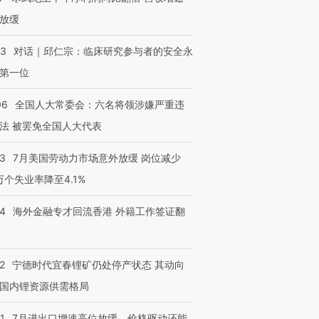
有意思的生活方式·第三对
住三大增长引擎是什么？
有意思的
放缓
53
对话｜邱仁宗：临床研究参与者的安全永
第一位
06
全国人大常委会：六名将领涉嫌严重违
法 被罢免全国人大代表
43
7月美国劳动力市场意外放缓 岗位减少
3万个失业率降至4.1%
14
海外金融专才回流香港 外籍工作签证翻
2
宁德时代宜春锂矿仍处停产状态 其动向
国内锂资源供需格局
1
7月进出口增速高位放缓，价格驱动还能