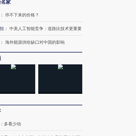
新名家
：
停不下来的价格？
恒
：
中美人工智能竞争：道路比技术更重要
：
海外能源供给缺口对中国的影响
频
客
：
多看少动