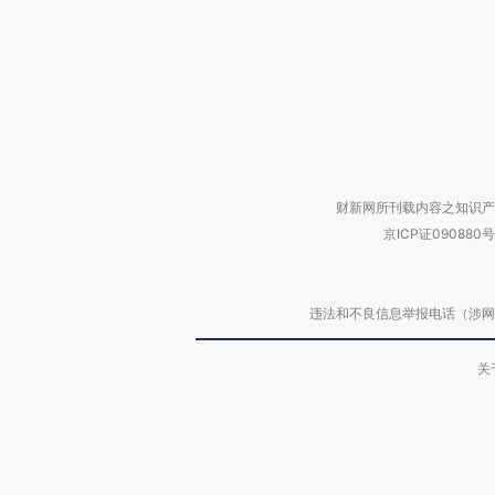
财新网所刊载内容之知识产
京ICP证090880号
违法和不良信息举报电话（涉网络暴力有
关