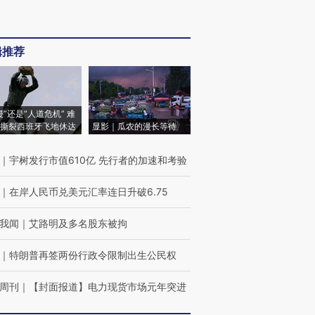
辑推荐
侵”还是“人道危机” 难
撕裂西班牙飞地休达
显影｜瓜农的漫长等待
｜
宇树发行市值610亿 先行者的加速和考验
｜
在岸人民币兑美元汇率连日升破6.75
我闻
｜
艾路明及多名股东被拘
｜
特朗普再签两份行政令限制出生公民权
周刊
｜
【封面报道】电力现货市场元年突进