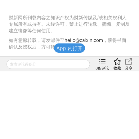
财新网所刊载内容之知识产权为财新传媒及/或相关权利人
专属所有或持有。未经许可，禁止进行转载、摘编、复制及
建立镜像等任何使用。
如有意愿转载，请发邮件至
hello@caixin.com
，获得书面
确认及授权后，方可转载。
App 内打开
发表评论得积分
推荐阅读
0
条评论
收藏
分享
私房课
In Depth: As
向松祚：宏观经济70
Tencent Lays Off
讲，带你了解国内外