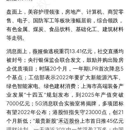
盘面上，美容护理领涨，房地产、计算机、商贸零
售、电子、国防军工等板块涨幅居前，综合领跌，
有色金属、煤炭、食品饮料、基础化工、建筑材料
等走弱。
消息面上，
薇娅
偷逃税重罚13.41亿元，社交直播均
被封号；央行银保监会联合发文，鼓励并购出险房
企优质项目；时隔20个月，一年期LPR首次降息5
个基点；工信部表示2022年要扩大新能源汽车、
绿色智能家电、绿色建材消费；上海市高端装备产
业发展“十四五”规划发布，到2025年产值突破
7000亿元；5G消息联合实验室将揭牌，多项团标
有望2022年公布；港股恒指失守23000点，创21
个月新低；“最贵新股”
禾迈股份
上市首日推45亿元
理财计划，一天涨近30%中一签浮盈7万多；
中国