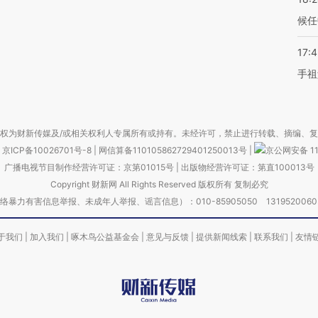
候任
17:
手祖
权为财新传媒及/或相关权利人专属所有或持有。未经许可，禁止进行转载、摘编、
京ICP备10026701号-8
|
网信算备110105862729401250013号
|
京公网安备 11
广播电视节目制作经营许可证：京第01015号
|
出版物经营许可证：第直100013号
Copyright 财新网 All Rights Reserved 版权所有 复制必究
害信息举报、未成年人举报、谣言信息）：010-85905050 13195200605 举报邮
于我们
|
加入我们
|
啄木鸟公益基金会
|
意见与反馈
|
提供新闻线索
|
联系我们
|
友情