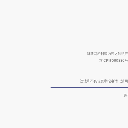
财新网所刊载内容之知识产
京ICP证090880号
违法和不良信息举报电话（涉网络暴力有
关