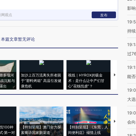
影响
新网观点
发布
19:5
持续
本篇文章暂无评论
19:1
过7
19:1
致多瑙河
加沙上百万流离失所者困
视线｜HYROX的吸金
马航飞行员
能否
二战沉船与
于“塑料烤箱” 高温引发健
术：是什么让中产们甘
粒摇头丸 尿
露出
康危机
心“花钱找虐”？
毒品
19:
大选
19:0
【推广】走
会向
找100种
【特别呈现】澳门全力探
【特别呈现】《东莞，人
会，让数智科
式·第一对
索葡语国家新渠道
间便利店》倾情上线
业
18: