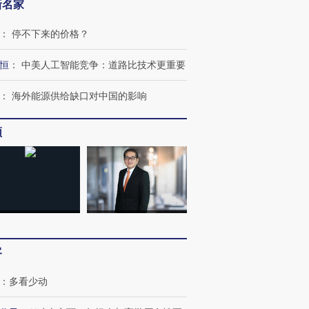
新名家
：
停不下来的价格？
恒
：
中美人工智能竞争：道路比技术更重要
：
海外能源供给缺口对中国的影响
频
客
：
多看少动