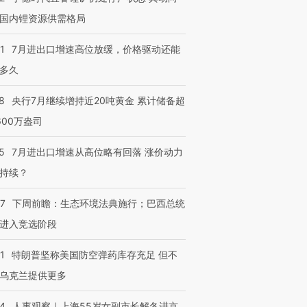
国内锂资源供需格局
1
7月进出口增速高位放缓，价格驱动还能
多久
8
央行7月继续增持近20吨黄金 累计储备超
600万盎司
5
7月进出口增速从高位略有回落 涨价动力
跨国走私7万
视线｜被称为“蟑螂”的印
视线｜“入侵”还是“人道危
持续？
检体内含3种
度Z世代 用街头抗争将教
机”？难民潮撕裂西班牙
秘鲁纳斯
育部长拱下台
飞地休达
13人遇难
07
下周前瞻：生态环境法典施行；巴西总统
进入竞选阶段
1
特朗普坚称美国防空弹药库存充足 但不
进第四届链博
乌克兰提供更多
【商旅对话】华住集团
技“链”接产
【特别呈现】寻找100种
CFO：不靠规模取胜，华
【特别呈
有意思的生活方式·第三对
住三大增长引擎是什么？
有意思的
24
人事观察｜上海55岁女副市长解冬进京