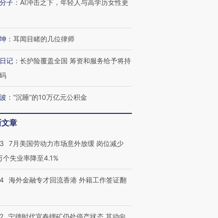
分子
：
AI冲击之下，年轻人与高学历女性更
坤
：
耳闻目睹的几位律师
日记
：
长护险覆盖全国 筹资和服务给予将持
码
波
：
“沉睡”的10万亿元公积金
新文章
43
7月美国劳动力市场意外放缓 岗位减少
3万个失业率降至4.1%
14
海外金融专才回流香港 外籍工作签证翻
2
宁德时代宜春锂矿仍处停产状态 其动向