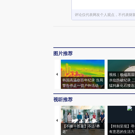
评论仅代表网友个人观点，不代表财
图片推荐
视线｜极端高温
韩国高温创百年纪录 当局
水位跌破纪录 
警告停止一切户外活动
猛犸象化石接连
视听推荐
【不唯一答案】不止“养
【特别呈现】寻
老”
有意思的生活方