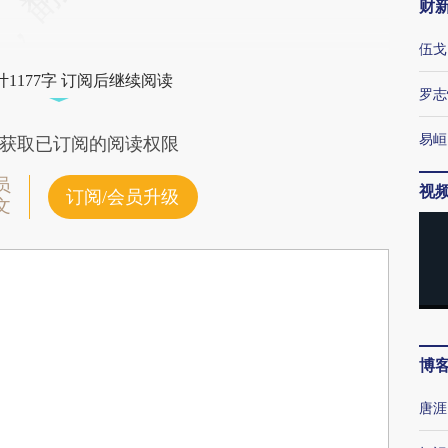
财
伍戈
1177字 订阅后继续阅读
罗志
易峘
获取已订阅的阅读权限
员
视
订阅/会员升级
文
博
唐涯