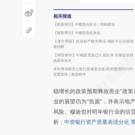
相关报道
【财新周刊】中概股何处去｜特稿精选
【财新周刊】中概股危机来临
【债市周报】政策趋严楼市降温 城投平台化债难
题待解
【研报精华】中概股震荡已久迎反弹 长期监管挑
战悬而未决
本轮降准能否让银行股修复估值/机构预测2022年
宏观形势｜数据精华
稳增长的政策预期释放房企“政策
业的展望仍为“负面”，并表示地
风险。穆迪也对明年银行业的信
析：
中资银行资产质量表现分化 