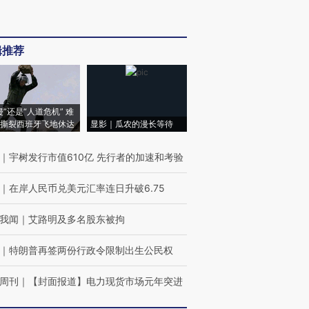
辑推荐
侵”还是“人道危机” 难
撕裂西班牙飞地休达
显影｜瓜农的漫长等待
｜
宇树发行市值610亿 先行者的加速和考验
｜
在岸人民币兑美元汇率连日升破6.75
我闻
｜
艾路明及多名股东被拘
｜
特朗普再签两份行政令限制出生公民权
周刊
｜
【封面报道】电力现货市场元年突进