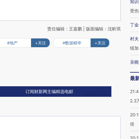
知识
受伤
丁金
责任编辑：王嘉鹏 | 版面编辑：沈昕琪
村夫
#地产
+关注
#数据精华
+关注
续加
吴晓
最
21:
订阅财新网主编精选电邮
2.
20:
倍
20:1