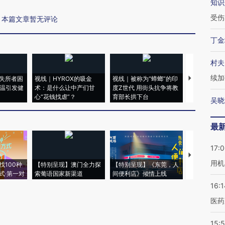
知识
受伤
本篇文章暂无评论
丁金
村夫
续加
失所者困
视线｜HYROX的吸金
视线｜被称为“蟑螂”的印
视线｜“入侵
高温引发健
术：是什么让中产们甘
度Z世代 用街头抗争将教
机”？难民潮
心“花钱找虐”？
育部长拱下台
飞地休达
吴晓
最
17:
【推广】走
用机
找100种
【特别呈现】澳门全力探
【特别呈现】《东莞，人
会，让数智科
式·第一对
索葡语国家新渠道
间便利店》倾情上线
业
16:1
医药
15:5