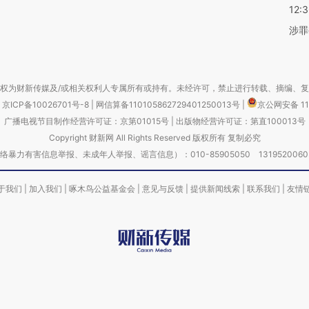
12:
涉罪
权为财新传媒及/或相关权利人专属所有或持有。未经许可，禁止进行转载、摘编、
京ICP备10026701号-8
|
网信算备110105862729401250013号
|
京公网安备 11
广播电视节目制作经营许可证：京第01015号
|
出版物经营许可证：第直100013号
Copyright 财新网 All Rights Reserved 版权所有 复制必究
害信息举报、未成年人举报、谣言信息）：010-85905050 13195200605 举报邮
于我们
|
加入我们
|
啄木鸟公益基金会
|
意见与反馈
|
提供新闻线索
|
联系我们
|
友情