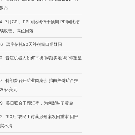
退市
4
7月CPI、PPI同比均低于预期 PPI同比结
续改善、高位回落
46
离岸信托90天补税窗口期疑问
00
普渡机器人如何平衡“脚踏实地”与“仰望星
？
57
特朗普召开矿业圆桌会 拟向关键矿产投
20亿美元
09
美日联合干预汇率，为何影响了黄金
32
“90后”农民工讨薪涉刑案发回重审 因部
实不清