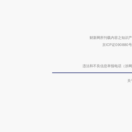
财新网所刊载内容之知识产
京ICP证090880号
违法和不良信息举报电话（涉网络暴力有
关