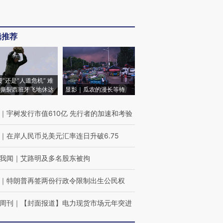
辑推荐
侵”还是“人道危机” 难
撕裂西班牙飞地休达
显影｜瓜农的漫长等待
｜
宇树发行市值610亿 先行者的加速和考验
｜
在岸人民币兑美元汇率连日升破6.75
我闻
｜
艾路明及多名股东被拘
｜
特朗普再签两份行政令限制出生公民权
周刊
｜
【封面报道】电力现货市场元年突进