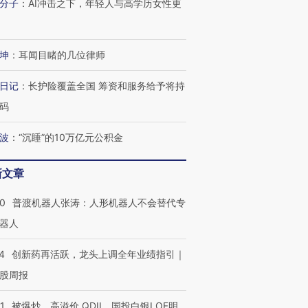
分子
：
AI冲击之下，年轻人与高学历女性更
坤
：
耳闻目睹的几位律师
日记
：
长护险覆盖全国 筹资和服务给予将持
码
”还是“人道危
湖北宜昌局部短时降雨
哈尔滨遭遇短时极端强降
撕裂西班牙
128毫米 紧急转移近
雨 3小时累计雨量超80毫
秘鲁纳斯
4000人
米
13人遇难
波
：
“沉睡”的10万亿元公积金
新文章
00
普渡机器人张涛：人形机器人不会替代专
进第四届链博
【商旅对话】华住集团
器人
技“链”接产
【特别呈现】寻找100种
CFO：不靠规模取胜，华
【特别呈
有意思的生活方式·第三对
住三大增长引擎是什么？
有意思的
4
创新药再活跃，龙头上调全年业绩指引｜
股周报
1
被爆炒、高溢价 QDII、国投白银LOF明