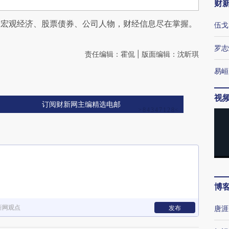
财
阅宏观经济、股票债券、公司人物，财经信息尽在掌握。
伍戈
罗志
责任编辑：霍侃 | 版面编辑：沈昕琪
易峘
视
订阅财新网主编精选电邮
博
新网观点
发布
唐涯