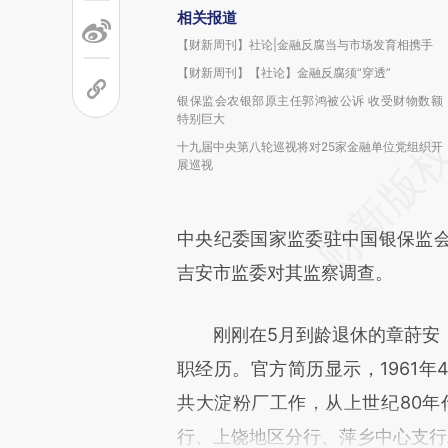
相关报道
【财新周刊】社论|金融反腐当与市场发育相携手
【财新周刊】【社论】金融反腐须“穿透”
银保监会农银部原主任郭鸿被公诉 收受财物数额
特别巨大
十九届中央第八轮巡视将对25家金融单位党组织开
展巡视
中央纪委国家监委驻中国银保监
吉安市监委对其监察调查。
刚刚在5月到龄退休的章莳安，
职经历。官方简历显示，1961
共大淀粉厂工作，从上世纪80年
行、上饶地区分行、萍乡中心支行