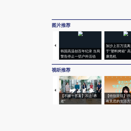
图片推荐
加沙上百万流离
韩国高温创百年纪录 当局
于“塑料烤箱” 
警告停止一切户外活动
康危机
视听推荐
【不唯一答案】不止“养
【特别呈现】寻
老”
有意思的生活方