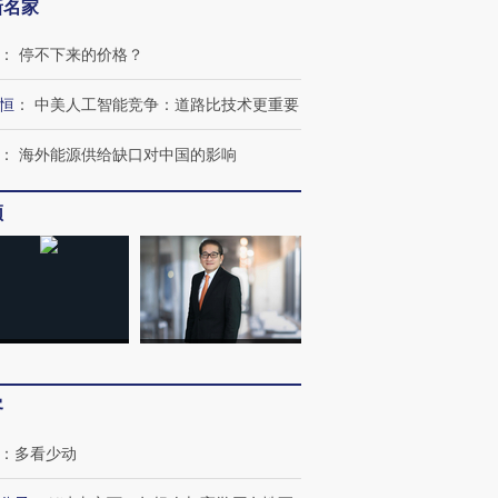
新名家
：
停不下来的价格？
恒
：
中美人工智能竞争：道路比技术更重要
：
海外能源供给缺口对中国的影响
频
客
：
多看少动