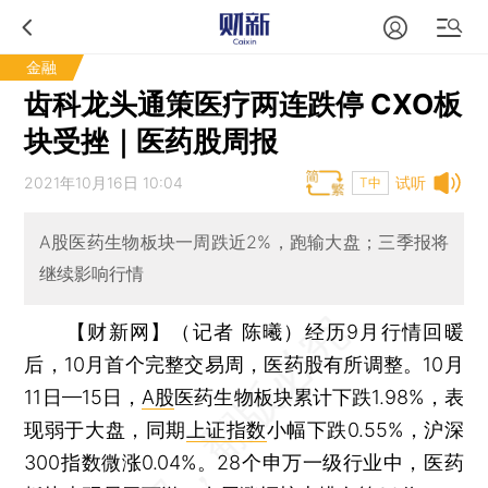
金融
齿科龙头通策医疗两连跌停 CXO板
块受挫｜医药股周报
2021年10月16日 10:04
试听
T中
A股医药生物板块一周跌近2%，跑输大盘；三季报将
继续影响行情
【财新网】（记者 陈曦）
经历9月行情回暖
后，10月首个完整交易周，医药股有所调整。10月
11日—15日，
A股
医药生物板块累计下跌1.98%，表
现弱于大盘，同期
上证指数
小幅下跌0.55%，沪深
300指数微涨0.04%。28个申万一级行业中，医药