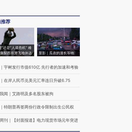
辑推荐
侵”还是“人道危机” 难
撕裂西班牙飞地休达
显影｜瓜农的漫长等待
｜
宇树发行市值610亿 先行者的加速和考验
｜
在岸人民币兑美元汇率连日升破6.75
我闻
｜
艾路明及多名股东被拘
｜
特朗普再签两份行政令限制出生公民权
周刊
｜
【封面报道】电力现货市场元年突进