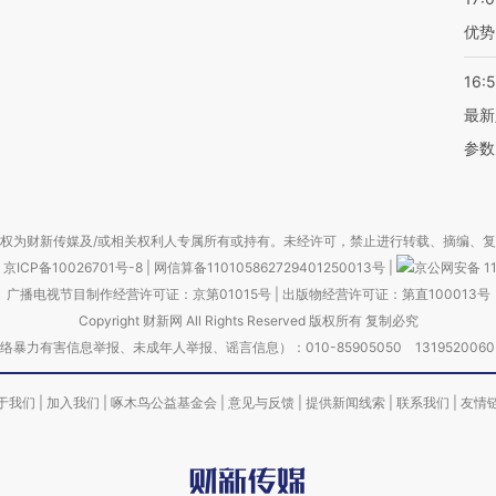
优势
16:
最新
参数
权为财新传媒及/或相关权利人专属所有或持有。未经许可，禁止进行转载、摘编、
京ICP备10026701号-8
|
网信算备110105862729401250013号
|
京公网安备 11
广播电视节目制作经营许可证：京第01015号
|
出版物经营许可证：第直100013号
Copyright 财新网 All Rights Reserved 版权所有 复制必究
害信息举报、未成年人举报、谣言信息）：010-85905050 13195200605 举报邮
于我们
|
加入我们
|
啄木鸟公益基金会
|
意见与反馈
|
提供新闻线索
|
联系我们
|
友情