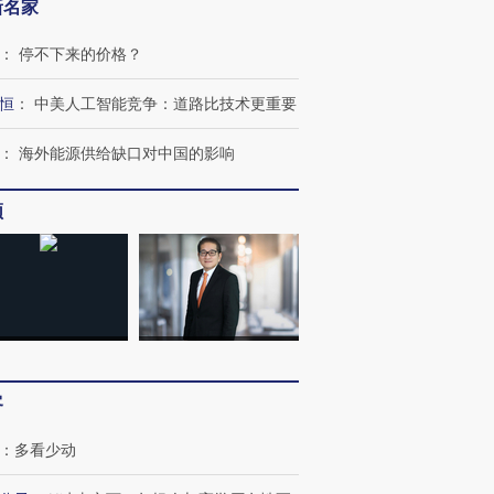
新名家
：
停不下来的价格？
恒
：
中美人工智能竞争：道路比技术更重要
：
海外能源供给缺口对中国的影响
频
跨国走私7万
视线｜被称为“蟑螂”的印
视线｜“入侵”还是“人道危
检体内含3种
度Z世代 用街头抗争将教
机”？难民潮撕裂西班牙
秘鲁纳斯
客
育部长拱下台
飞地休达
13人遇难
：
多看少动