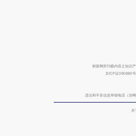
财新网所刊载内容之知识产
京ICP证090880号
违法和不良信息举报电话（涉网络暴力有
关