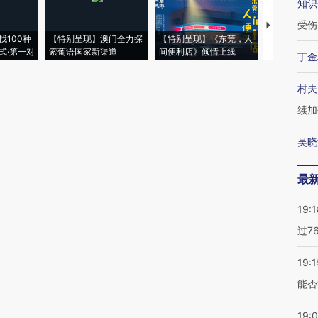
知识
受伤
【推广】走
找100种
【特别呈现】澳门全力探
【特别呈现】《东莞，人
会，让数智科
式·第一对
索葡语国家新渠道
间便利店》倾情上线
业
丁金
村夫
续加
吴晓
最
19:1
过7
19:1
能否
19: