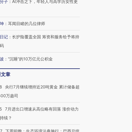
分子
：
AI冲击之下，年轻人与高学历女性更
进第四届链博
【商旅对话】华住集团
技“链”接产
【特别呈现】寻找100种
CFO：不靠规模取胜，华
【特别呈
有意思的生活方式·第三对
住三大增长引擎是什么？
有意思的
坤
：
耳闻目睹的几位律师
日记
：
长护险覆盖全国 筹资和服务给予将持
码
波
：
“沉睡”的10万亿元公积金
新文章
8
央行7月继续增持近20吨黄金 累计储备超
600万盎司
5
7月进出口增速从高位略有回落 涨价动力
持续？
07
下周前瞻：生态环境法典施行；巴西总统