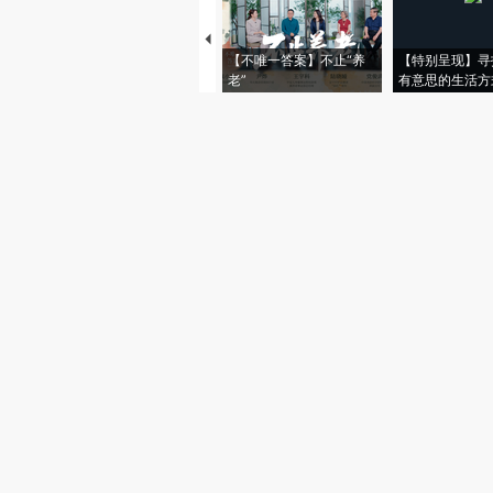
【不唯一答案】不止“养
【特别呈现】寻
老”
有意思的生活方