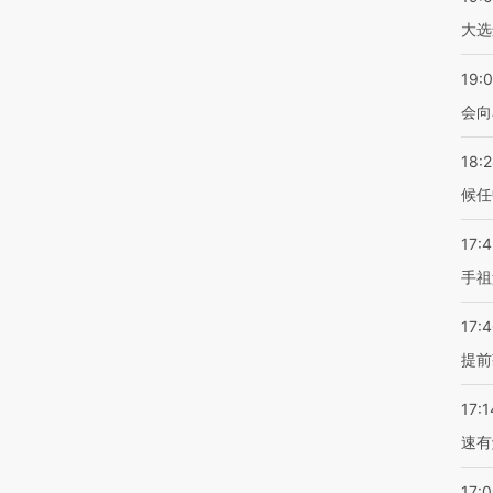
大选
19:0
会向
18:
候任
17:
手祖
17:
提前
17:1
速有
17: