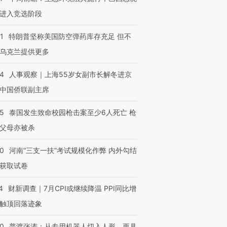
进入竞选阶段
1
特朗普坚称美国防空弹药库存充足 但不
乌克兰提供更多
24
人事观察｜上海55岁女副市长解冬进京
中国侨联副主席
45
泰国发生致命校园枪击案至少6人死亡 枪
父母亦被杀
40
河南“三支一扶”考试规模化作弊 内外勾结
获取试卷
4
财新调查｜7月CPI或继续降温 PPI同比增
触顶回落迹象
00
普渡张涛：从专用机器人切入人形，更具