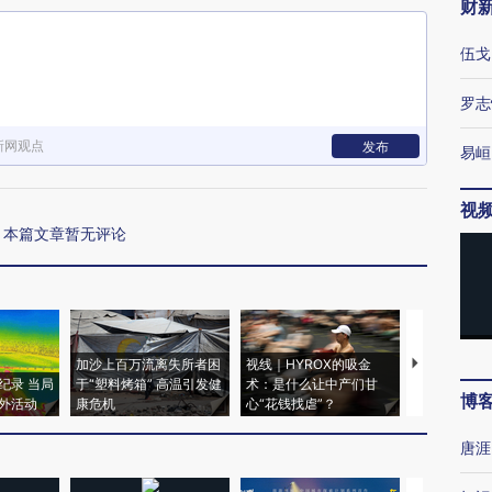
财
伍戈
罗志
新网观点
发布
易峘
视
本篇文章暂无评论
加沙上百万流离失所者困
视线｜HYROX的吸金
马航飞行员
纪录 当局
于“塑料烤箱” 高温引发健
术：是什么让中产们甘
粒摇头丸 尿
博
外活动
康危机
心“花钱找虐”？
毒品
唐涯