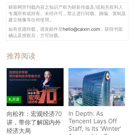
财新网所刊载内容之知识产权为财新传媒及/或相关权利人
专属所有或持有。未经许可，禁止进行转载、摘编、复制及
建立镜像等任何使用。
如有意愿转载，请发邮件至
hello@caixin.com
，获得书面
确认及授权后，方可转载。
推荐阅读
私房课
In Depth: As
向松祚：宏观经济70
Tencent Lays Off
讲，带你了解国内外
Staff, Is Its ‘Winter’
经济大局