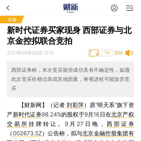
金融
新时代证券买家现身 西部证券与北
京金控拟联合竞拍
2021年09月28日 13:31
试听
T中
西部证券称，本次竞买能否成功具有不确定性，如遇
此次竞买价格过高或其他因素，将视进程可能放弃竞
买
【财新网】（记者
刘彩萍
）
原“明天系”旗下资
产
新时代证券
98.24%的股权于9月16日在
北京产权
交易所
挂牌转让。9月27日晚，
西部证券
（
002673.SZ
）公告称，拟与
北京金融控股集团有