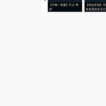
【不唯一答案】不止“养
【特别呈现】寻
老”
有意思的生活方