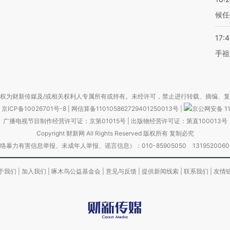
候任
17:
手祖
权为财新传媒及/或相关权利人专属所有或持有。未经许可，禁止进行转载、摘编、
京ICP备10026701号-8
|
网信算备110105862729401250013号
|
京公网安备 11
广播电视节目制作经营许可证：京第01015号
|
出版物经营许可证：第直100013号
Copyright 财新网 All Rights Reserved 版权所有 复制必究
害信息举报、未成年人举报、谣言信息）：010-85905050 13195200605 举报邮
于我们
|
加入我们
|
啄木鸟公益基金会
|
意见与反馈
|
提供新闻线索
|
联系我们
|
友情