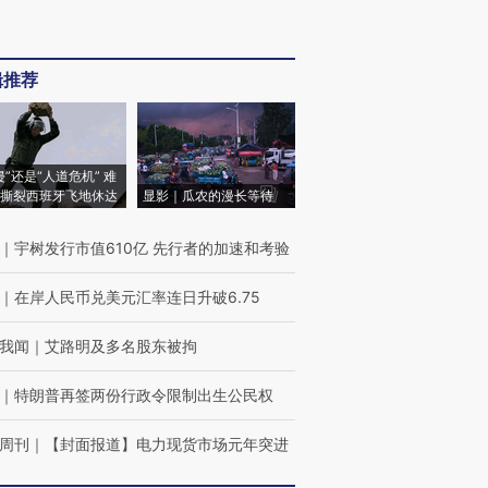
辑推荐
侵”还是“人道危机” 难
撕裂西班牙飞地休达
显影｜瓜农的漫长等待
｜
宇树发行市值610亿 先行者的加速和考验
｜
在岸人民币兑美元汇率连日升破6.75
我闻
｜
艾路明及多名股东被拘
｜
特朗普再签两份行政令限制出生公民权
周刊
｜
【封面报道】电力现货市场元年突进