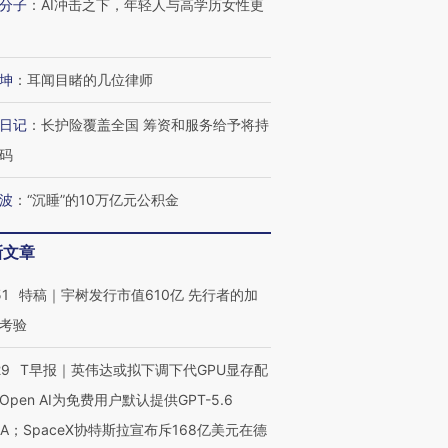
分子
：
AI冲击之下，年轻人与高学历女性更
进第四届链博
【商旅对话】华住集团
技“链”接产
【特别呈现】寻找100种
CFO：不靠规模取胜，华
【特别呈
有意思的生活方式·第三对
住三大增长引擎是什么？
有意思的
坤
：
耳闻目睹的几位律师
日记
：
长护险覆盖全国 筹资和服务给予将持
码
波
：
“沉睡”的10万亿元公积金
新文章
51
特稿｜宇树发行市值610亿 先行者的加
考验
29
T早报｜英伟达或拟下调下代GPU显存配
Open AI为免费用户默认提供GPT-5.6
NA；SpaceX协特斯拉宣布斥168亿美元在德