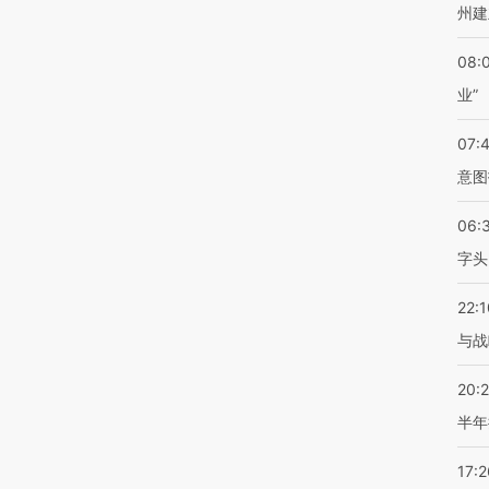
州建
08:
业”
07:
意图
06:
字头
22:1
与战
20:
半年
17:2