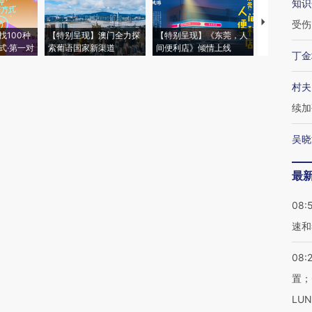
知识
【推广】走
受伤
找100种
【特别呈现】澳门全力探
【特别呈现】《东莞，人
会，让数智科
式·第一对
索葡语国家新渠道
间便利店》倾情上线
业
丁金
村夫
续加
吴晓
最
08:
速和
08:
置；
LU