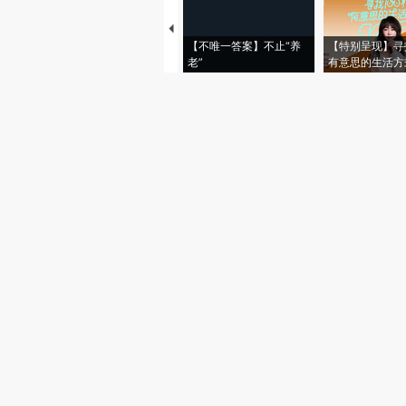
【不唯一答案】不止“养
【特别呈现】寻
老”
有意思的生活方