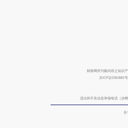
财新网所刊载内容之知识产
京ICP证090880号
违法和不良信息举报电话（涉网络暴力有
关