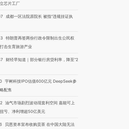
立芯片工厂
07
成都一区法院原院长 被指“违规挂证执
43
特朗普再签两份行政令限制出生公民权
打击生育旅游产业
37
财经早知道｜部分银行房贷利率，降至“2
0
宇树科技IPO估值600亿元 DeepSeek参
略配售
22
油气市场剧烈波动现套利空间 嘉能可上
扭亏、净利增超50亿美元
6
贝恩资本宣布收购贡茶 在中国大陆无法