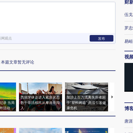
财
伍戈
罗志
新网观点
发布
易峘
视
本篇文章暂无评论
西班牙休达进入紧急状态
加沙上百万流离失所者困
视线｜HYR
纪录 当局
数千非法移民从摩洛哥闯
于“塑料烤箱” 高温引发健
术：是什么
博
外活动
入
康危机
心“花钱找虐
唐涯