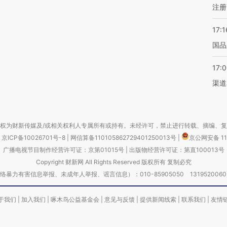
注册
17:1
国品
17:
渠道
权为财新传媒及/或相关权利人专属所有或持有。未经许可，禁止进行转载、摘编、
京ICP备10026701号-8
|
网信算备110105862729401250013号
|
京公网安备 11
广播电视节目制作经营许可证：京第01015号
|
出版物经营许可证：第直100013号
Copyright 财新网 All Rights Reserved 版权所有 复制必究
害信息举报、未成年人举报、谣言信息）：010-85905050 13195200605 举报邮
于我们
|
加入我们
|
啄木鸟公益基金会
|
意见与反馈
|
提供新闻线索
|
联系我们
|
友情