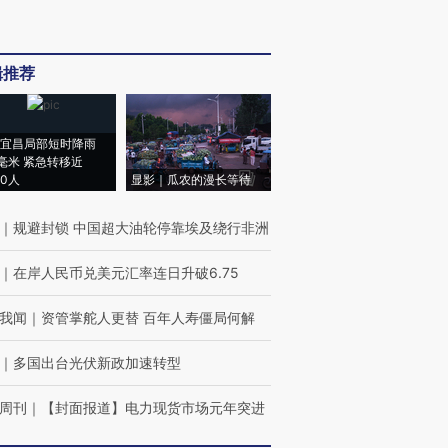
辑推荐
宜昌局部短时降雨
8毫米 紧急转移近
00人
显影｜瓜农的漫长等待
｜
规避封锁 中国超大油轮停靠埃及绕行非洲
｜
在岸人民币兑美元汇率连日升破6.75
我闻
｜
资管掌舵人更替 百年人寿僵局何解
｜
多国出台光伏新政加速转型
周刊
｜
【封面报道】电力现货市场元年突进