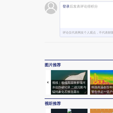
登录
后发表评论得积分
评论仅代表网友个人观点，不代表财
图片推荐
视线｜极端高温致多瑙河
水位跌破纪录 二战沉船与
韩国高温创百年
猛犸象化石接连露出
警告停止一切户
视听推荐