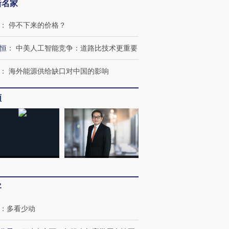
新名家
：
停不下来的价格？
恒
：
中美人工智能竞争：道路比技术更重要
：
海外能源供给缺口对中国的影响
频
OX的吸金
马航飞行员跨国走私7万
视线｜被称为“蟑螂”的印
让中产们甘
粒摇头丸 尿检体内含3种
度Z世代 用街头抗争将教
秘鲁纳斯
客
”？
毒品
育部长拱下台
13人遇难
：
多看少动