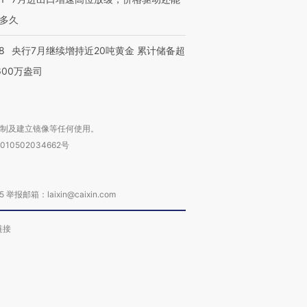
多久
8
央行7月继续增持近20吨黄金 累计储备超
600万盎司
复制及建立镜像等任何使用。
010502034662号
箱：laixin@caixin.com
链接