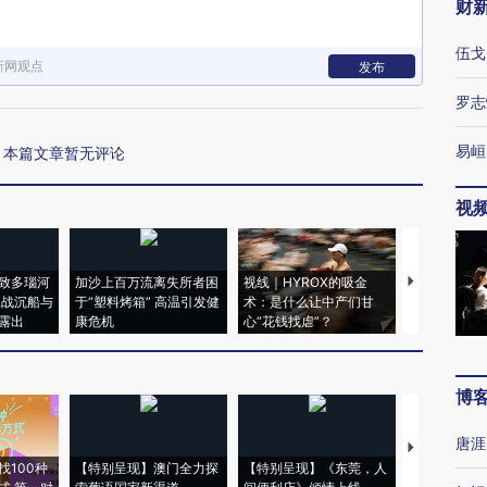
财
伍戈
新网观点
发布
罗志
易峘
本篇文章暂无评论
视
致多瑙河
加沙上百万流离失所者困
视线｜HYROX的吸金
马航飞行员
二战沉船与
于“塑料烤箱” 高温引发健
术：是什么让中产们甘
粒摇头丸 尿
露出
康危机
心“花钱找虐”？
毒品
博
唐涯
【推广】走
找100种
【特别呈现】澳门全力探
【特别呈现】《东莞，人
会，让数智科