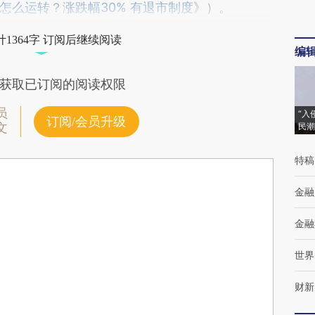
怎么运转？涨跌幅30% 有退市制度
》）。
1364字 订阅后继续阅读
编
获取已订阅的阅读权限
员
“入
订阅/会员升级
文
民潮
特稿
金融
金融
世界
财新