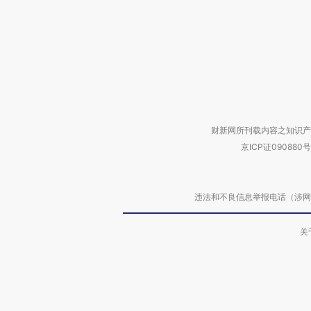
财新网所刊载内容之知识产
京ICP证090880号
违法和不良信息举报电话（涉网络暴力有
关