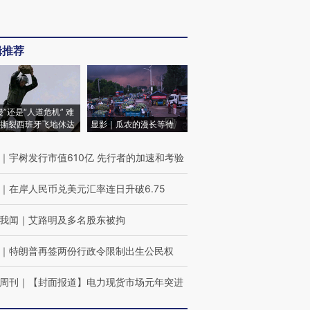
辑推荐
侵”还是“人道危机” 难
撕裂西班牙飞地休达
显影｜瓜农的漫长等待
｜
宇树发行市值610亿 先行者的加速和考验
｜
在岸人民币兑美元汇率连日升破6.75
我闻
｜
艾路明及多名股东被拘
｜
特朗普再签两份行政令限制出生公民权
周刊
｜
【封面报道】电力现货市场元年突进