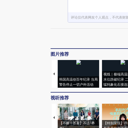
评论仅代表网友个人观点，不代表财
图片推荐
视线｜极端高温
韩国高温创百年纪录 当局
水位跌破纪录 
警告停止一切户外活动
猛犸象化石接连
视听推荐
【不唯一答案】不止“养
【特别呈现】寻