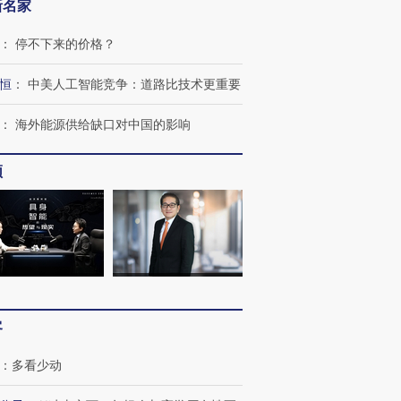
新名家
：
停不下来的价格？
恒
：
中美人工智能竞争：道路比技术更重要
：
海外能源供给缺口对中国的影响
频
跨国走私7万
视线｜被称为“蟑螂”的印
视线｜“入侵”还是“人道危
检体内含3种
度Z世代 用街头抗争将教
机”？难民潮撕裂西班牙
秘鲁纳斯
育部长拱下台
飞地休达
13人遇难
客
：
多看少动
进第四届链博
【商旅对话】华住集团
技“链”接产
【特别呈现】寻找100种
CFO：不靠规模取胜，华
【特别呈