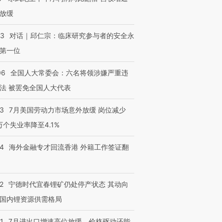
放缓
53
对话｜邱仁宗：临床研究参与者的安全永
第一位
06
全国人大常委会：六名将领涉嫌严重违
法 被罢免全国人大代表
43
7月美国劳动力市场意外放缓 岗位减少
3万个失业率降至4.1%
14
海外金融专才回流香港 外籍工作签证翻
2
宁德时代宜春锂矿仍处停产状态 其动向
国内锂资源供需格局
1
7月进出口增速高位放缓，价格驱动还能