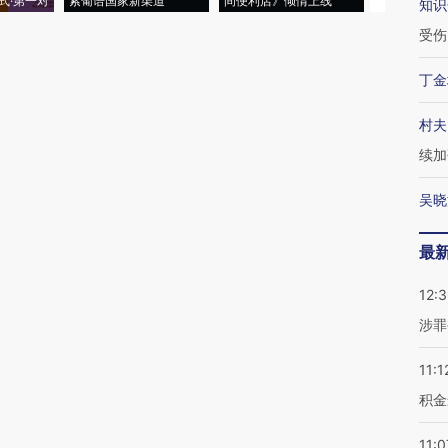
式·第一对
索葡语国家新渠道
间便利店》倾情上线
业
知识
受伤
丁金
村夫
续加
吴晓
最
12:
涉罪
11:1
积金
11:0