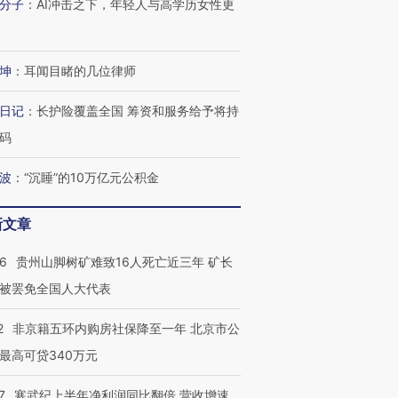
有意思的生活方式·第三对
住三大增长引擎是什么？
有意思的
分子
：
AI冲击之下，年轻人与高学历女性更
坤
：
耳闻目睹的几位律师
日记
：
长护险覆盖全国 筹资和服务给予将持
码
波
：
“沉睡”的10万亿元公积金
新文章
36
贵州山脚树矿难致16人死亡近三年 矿长
被罢免全国人大代表
2
非京籍五环内购房社保降至一年 北京市公
最高可贷340万元
7
寒武纪上半年净利润同比翻倍 营收增速