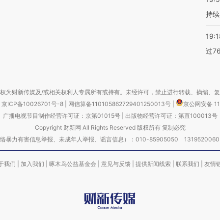
持续
19:1
过7
权为财新传媒及/或相关权利人专属所有或持有。未经许可，禁止进行转载、摘编、
京ICP备10026701号-8
|
网信算备110105862729401250013号
|
京公网安备 11
广播电视节目制作经营许可证：京第01015号
|
出版物经营许可证：第直100013号
Copyright 财新网 All Rights Reserved 版权所有 复制必究
害信息举报、未成年人举报、谣言信息）：010-85905050 13195200605 举报邮
于我们
|
加入我们
|
啄木鸟公益基金会
|
意见与反馈
|
提供新闻线索
|
联系我们
|
友情