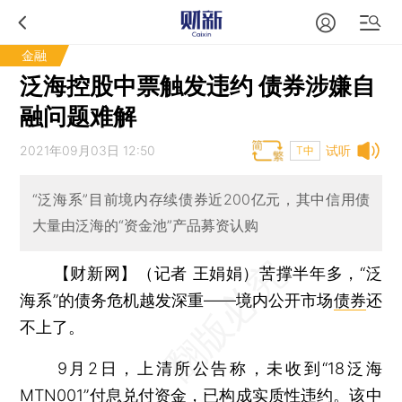
金融
泛海控股中票触发违约 债券涉嫌自
融问题难解
2021年09月03日 12:50
试听
T中
“泛海系”目前境内存续债券近200亿元，其中信用债
大量由泛海的“资金池”产品募资认购
【财新网】（记者 王娟娟）
苦撑半年多，“泛
海系”的债务危机越发深重——境内公开市场
债券
还
不上了。
9月2日，上清所公告称，未收到“18泛海
MTN001”付息兑付资金，已构成实质性违约。该中