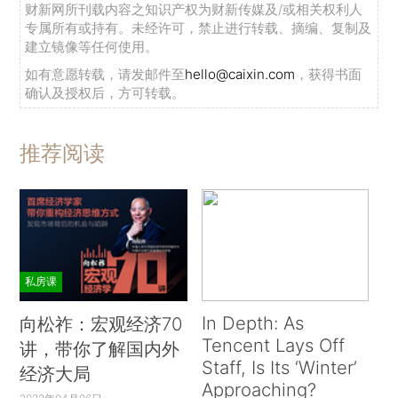
财新网所刊载内容之知识产权为财新传媒及/或相关权利人
专属所有或持有。未经许可，禁止进行转载、摘编、复制及
建立镜像等任何使用。
如有意愿转载，请发邮件至
hello@caixin.com
，获得书面
确认及授权后，方可转载。
推荐阅读
私房课
In Depth: As
向松祚：宏观经济70
Tencent Lays Off
讲，带你了解国内外
Staff, Is Its ‘Winter’
经济大局
Approaching?