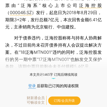
票由“泛海系”核心上市公司
泛海控股
（
000046.SZ
）发行，起息日为2018年8月29日，
期限3+2年，发行总额7亿元，本次回售金额6.41亿
元，主承销商为北京银行、中信建投。
对于债券违约，泛海控股称将与持有人协商解
决，不过目前尚未召开债券持有人会议提出解决方
案。在“18泛海MTN001”违约的同时，泛海控股发
行的另一期中票“17泛海MTN001”也触发交叉保护
条款，该期中票目前剩余未兑付规模5.4亿元。
本文共计1465字 订阅后继续阅读
登录
后获取已订阅的阅读权限
财新通会员
订阅/会员升级
可畅读全文