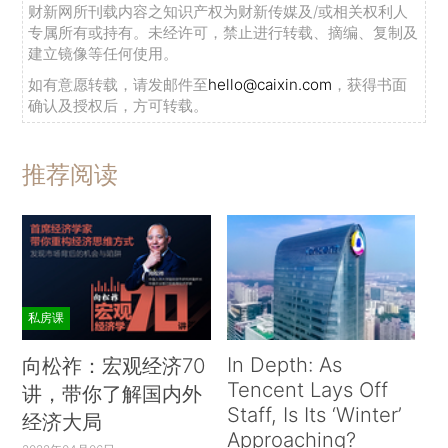
财新网所刊载内容之知识产权为财新传媒及/或相关权利人
专属所有或持有。未经许可，禁止进行转载、摘编、复制及
建立镜像等任何使用。
如有意愿转载，请发邮件至
hello@caixin.com
，获得书面
确认及授权后，方可转载。
推荐阅读
私房课
In Depth: As
向松祚：宏观经济70
Tencent Lays Off
讲，带你了解国内外
Staff, Is Its ‘Winter’
经济大局
Approaching?