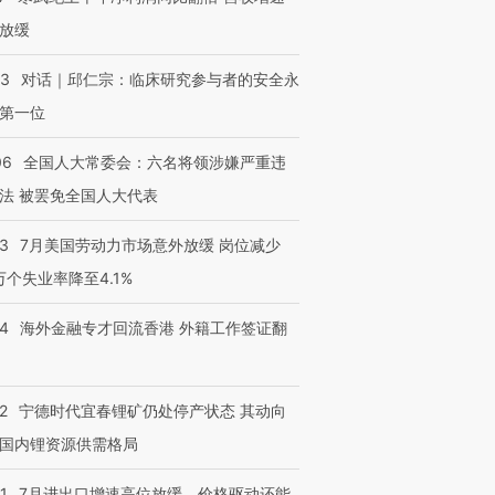
放缓
53
对话｜邱仁宗：临床研究参与者的安全永
第一位
06
全国人大常委会：六名将领涉嫌严重违
法 被罢免全国人大代表
43
7月美国劳动力市场意外放缓 岗位减少
3万个失业率降至4.1%
14
海外金融专才回流香港 外籍工作签证翻
2
宁德时代宜春锂矿仍处停产状态 其动向
国内锂资源供需格局
1
7月进出口增速高位放缓，价格驱动还能