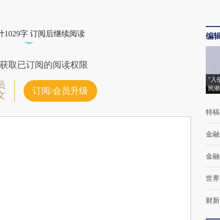
1029字 订阅后继续阅读
编
获取已订阅的阅读权限
“入
员
民潮
订阅/会员升级
文
特稿
金融
金融
世界
财新