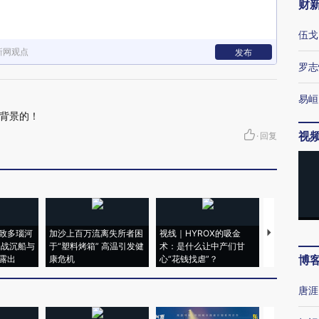
财
伍戈
新网观点
发布
罗志
易峘
背景的！
视
·
回复
致多瑙河
加沙上百万流离失所者困
视线｜HYROX的吸金
马航飞行员
二战沉船与
于“塑料烤箱” 高温引发健
术：是什么让中产们甘
粒摇头丸 尿
博
露出
康危机
心“花钱找虐”？
毒品
唐涯