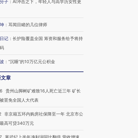
分子
：
AI冲击之下，年轻人与高学历女性更
进第四届链博
【商旅对话】华住集团
技“链”接产
【特别呈现】寻找100种
CFO：不靠规模取胜，华
【特别呈
有意思的生活方式·第三对
住三大增长引擎是什么？
有意思的
坤
：
耳闻目睹的几位律师
日记
：
长护险覆盖全国 筹资和服务给予将持
码
波
：
“沉睡”的10万亿元公积金
新文章
36
贵州山脚树矿难致16人死亡近三年 矿长
被罢免全国人大代表
2
非京籍五环内购房社保降至一年 北京市公
最高可贷340万元
7
寒武纪上半年净利润同比翻倍 营收增速