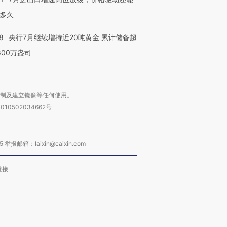
多久
8
央行7月继续增持近20吨黄金 累计储备超
600万盎司
复制及建立镜像等任何使用。
010502034662号
箱：laixin@caixin.com
链接