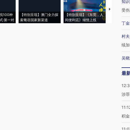
知识
【推广】走
受伤
找100种
【特别呈现】澳门全力探
【特别呈现】《东莞，人
会，让数智科
式·第一对
索葡语国家新渠道
间便利店》倾情上线
业
丁金
村夫
续加
吴晓
最
12:
涉罪
11:1
积金
11:0