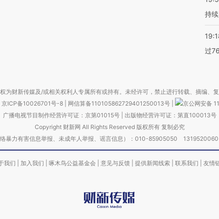
持续
19:1
过7
权为财新传媒及/或相关权利人专属所有或持有。未经许可，禁止进行转载、摘编、
京ICP备10026701号-8
|
网信算备110105862729401250013号
|
京公网安备 11
广播电视节目制作经营许可证：京第01015号
|
出版物经营许可证：第直100013号
Copyright 财新网 All Rights Reserved 版权所有 复制必究
害信息举报、未成年人举报、谣言信息）：010-85905050 13195200605 举报邮
于我们
|
加入我们
|
啄木鸟公益基金会
|
意见与反馈
|
提供新闻线索
|
联系我们
|
友情