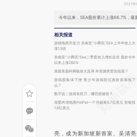
2021年
今年以来，SEA股价累计上涨66.7%，最新
相关报道
游戏电商齐发力 东南亚“小腾讯”SEA上半年收入大
涨1.5倍
东南亚“小腾讯”Sea二季度收入增长近倍 股价今年
以来上涨260%
港股美股科网板块大反弹 外资抛售暂告段落？
游戏股集体下挫 青少年游戏防沉迷政策落地了
么？
数字说｜游戏有双刃，哪些措施管？
母婴跨境电商PatPat一个月融资6.7亿美元 软银投
1.6亿美元
亮，成为新加坡新首富。吴清亮最新