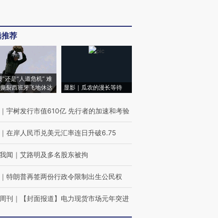
辑推荐
侵”还是“人道危机” 难
撕裂西班牙飞地休达
显影｜瓜农的漫长等待
｜
宇树发行市值610亿 先行者的加速和考验
｜
在岸人民币兑美元汇率连日升破6.75
我闻
｜
艾路明及多名股东被拘
｜
特朗普再签两份行政令限制出生公民权
周刊
｜
【封面报道】电力现货市场元年突进