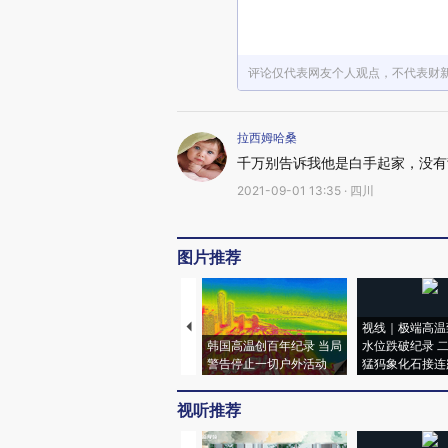
评论仅代表网友个人观点，不代表财
拉西姆哈桑
千万别告诉我他是白手起家，没有
2021-09-01 13:35 · 四川
图片推荐
视线｜极端高温
韩国高温创百年纪录 当局
水位跌破纪录 
警告停止一切户外活动
猛犸象化石接连
视听推荐