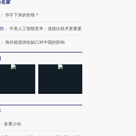
新名家
：
停不下来的价格？
恒
：
中美人工智能竞争：道路比技术更重要
：
海外能源供给缺口对中国的影响
频
跨国走私7万
视线｜被称为“蟑螂”的印
视线｜“入侵”还是“人道危
检体内含3种
度Z世代 用街头抗争将教
机”？难民潮撕裂西班牙
秘鲁纳斯
客
育部长拱下台
飞地休达
13人遇难
：
多看少动