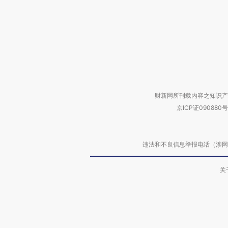
财新网所刊载内容之知识产
京ICP证090880号
违法和不良信息举报电话（涉网络暴力有
关