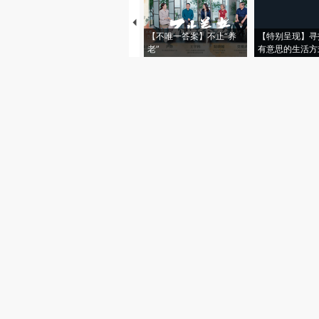
【不唯一答案】不止“养
【特别呈现】寻
老”
有意思的生活方