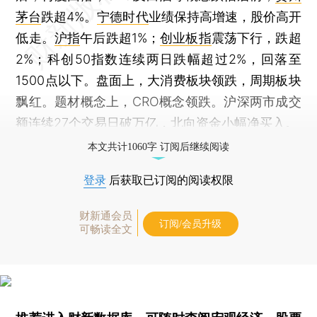
茅台
跌超4%。
宁德时代
业绩保持高增速，股价高开
低走。
沪指
午后跌超1%；
创业板指
震荡下行，跌超
2%；科创50指数连续两日跌幅超过2%，回落至
1500点以下。盘面上，大消费板块领跌，周期板块
飘红。题材概念上，CRO概念领跌。沪深两市成交
额连续27个交易日破万亿，北向资金小幅净买入。
本文共计1060字 订阅后继续阅读
登录
后获取已订阅的阅读权限
财新通会员
订阅/会员升级
可畅读全文