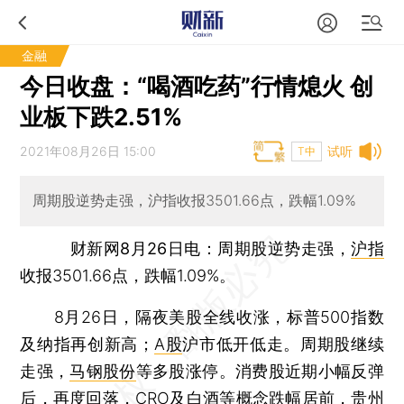
金融
今日收盘：“喝酒吃药”行情熄火 创
业板下跌2.51%
2021年08月26日 15:00
试听
T中
周期股逆势走强，沪指收报3501.66点，跌幅1.09%
财新网8月26日电
：周期股逆势走强，
沪指
收报3501.66点，跌幅1.09%。
8月26日，隔夜美股全线收涨，标普500指数
及纳指再创新高；
A股
沪市低开低走。周期股继续
走强，
马钢股份
等多股涨停。消费股近期小幅反弹
后，再度回落，CRO及白酒等概念跌幅居前，
贵州