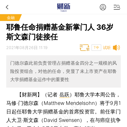
金融
耶鲁任命捐赠基金新掌门人 36岁
斯文森门徒接任
2021年08月26日 11:19
试听
T中
门德尔森此前负责管理占捐赠基金四分之一规模的风
险投资组合，对他的任命，突显了未上市资产在耶鲁
大学捐赠基金运作中的重要性
【财新网】（记者
岳跃
）
耶鲁大学本周公告，
马修·门德尔森（Matthew Mendelsohn）将于9月1
日起任耶鲁大学捐赠基金的首席投资官。前任掌门
人大卫·斯文森（David Swensen），在与癌症抗争