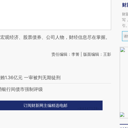
财
财
写
引
阅宏观经济、股票债券、公司人物，财经信息尽在掌握。
责任编辑：李箐 | 版面编辑：王影
1.36亿元 一审被判无期徒刑
消银行间债市强制评级
订阅财新网主编精选电邮