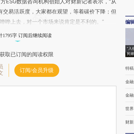
ESG数据咨询机构创始人对财新记者表示，“从
没有交易活跃度，大家都在观望，等着碳价下降；但
哗哗上去，对一个市场来说肯定是不利的。”
编
1795字 订阅后继续阅读
“入
获取已订阅的阅读权限
民潮
员
特稿
订阅/会员升级
文
金融
金融
世界
财新