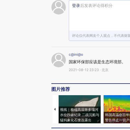
登录
后发表评论得积分
评论仅代表网友个人观点，不代表财
c@ini@o
国家环保部应该是生态环境部。
2021-08-12 23:23 · 北京
图片推荐
视线｜极端高温致多瑙河
水位跌破纪录 二战沉船与
韩国高温创百年
猛犸象化石接连露出
警告停止一切户