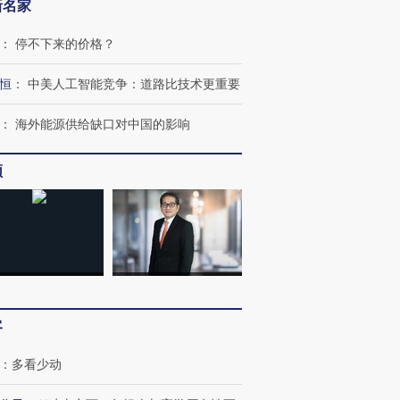
新名家
：
停不下来的价格？
恒
：
中美人工智能竞争：道路比技术更重要
：
海外能源供给缺口对中国的影响
频
客
跨国走私7万
视线｜被称为“蟑螂”的印
视线｜“入侵”还是“人道危
检体内含3种
度Z世代 用街头抗争将教
机”？难民潮撕裂西班牙
秘鲁纳斯
：
多看少动
育部长拱下台
飞地休达
13人遇难