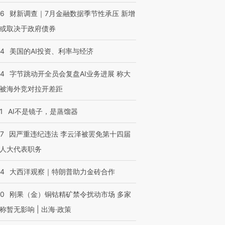
46
财新调查｜7月金融数据季节性承压 新增
或取决于政府债券
44
美国的AI投资、利率与经济
44
字节跳动开全员会复盘AI业务进展 称大
被海外竞对拉开差距
1
AI不是镜子，是蒸馏器
07
因严重违纪违法 李云泽被罢免第十四届
人大代表职务
44
大西洋观察｜特朗普助力金砖合作
40
刚果（金）铜钴精矿禁令扰动市场 多家
称暂无影响 | 出海·政策