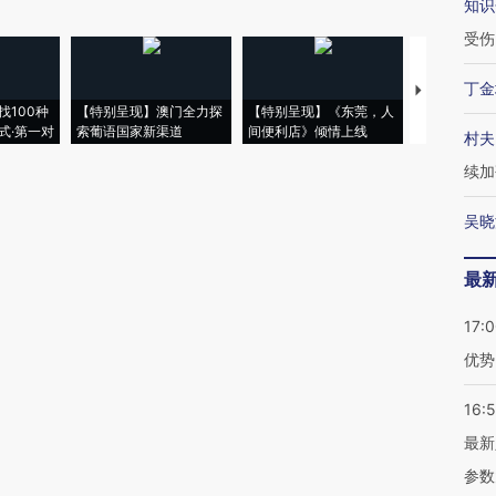
知识
受伤
丁金
【推广】走
找100种
【特别呈现】澳门全力探
【特别呈现】《东莞，人
会，让数智科
式·第一对
索葡语国家新渠道
间便利店》倾情上线
业
村夫
续加
吴晓
最
17:
优势
16:
最新
参数