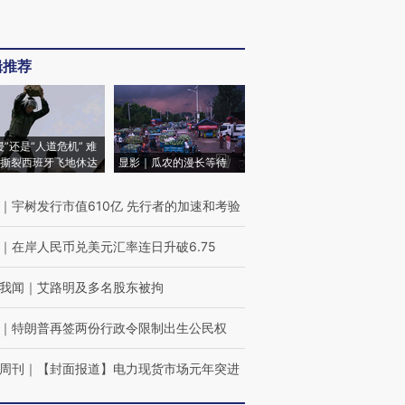
辑推荐
侵”还是“人道危机” 难
撕裂西班牙飞地休达
显影｜瓜农的漫长等待
｜
宇树发行市值610亿 先行者的加速和考验
｜
在岸人民币兑美元汇率连日升破6.75
我闻
｜
艾路明及多名股东被拘
｜
特朗普再签两份行政令限制出生公民权
周刊
｜
【封面报道】电力现货市场元年突进