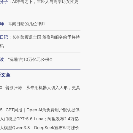
分子
：
AI冲击之下，年轻人与高学历女性更
坤
：
耳闻目睹的几位律师
进第四届链博
【商旅对话】华住集团
技“链”接产
【特别呈现】寻找100种
CFO：不靠规模取胜，华
【特别呈
有意思的生活方式·第三对
住三大增长引擎是什么？
有意思的
日记
：
长护险覆盖全国 筹资和服务给予将持
码
波
：
“沉睡”的10万亿元公积金
新文章
00
普渡张涛：从专用机器人切入人形，更具
55
GPT周报｜Open AI为免费用户默认提供
入门模型GPT-5.6 Luna；阿里发布2.4万亿
大模型Qwen3.8；DeepSeek宣布即将涨价