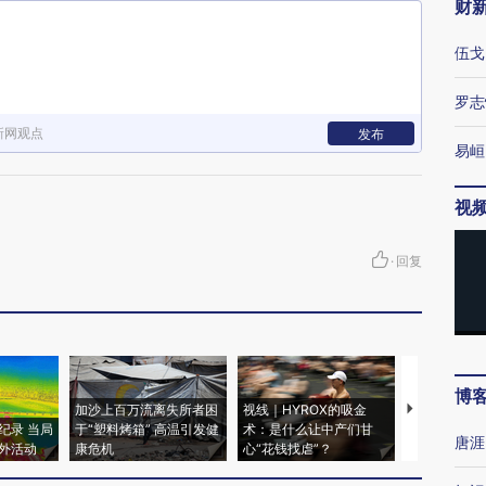
财
伍戈
罗志
新网观点
发布
易峘
视
·
回复
博
加沙上百万流离失所者困
视线｜HYROX的吸金
马航飞行员
纪录 当局
于“塑料烤箱” 高温引发健
术：是什么让中产们甘
粒摇头丸 尿
唐涯
外活动
康危机
心“花钱找虐”？
毒品