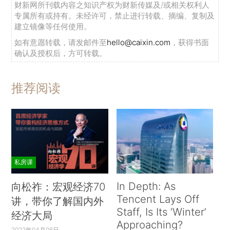
财新网所刊载内容之知识产权为财新传媒及/或相关权利人
专属所有或持有。未经许可，禁止进行转载、摘编、复制及
建立镜像等任何使用。
如有意愿转载，请发邮件至
hello@caixin.com
，获得书面
确认及授权后，方可转载。
推荐阅读
私房课
In Depth: As
向松祚：宏观经济70
Tencent Lays Off
讲，带你了解国内外
Staff, Is Its ‘Winter’
经济大局
Approaching?
2022年04月06日