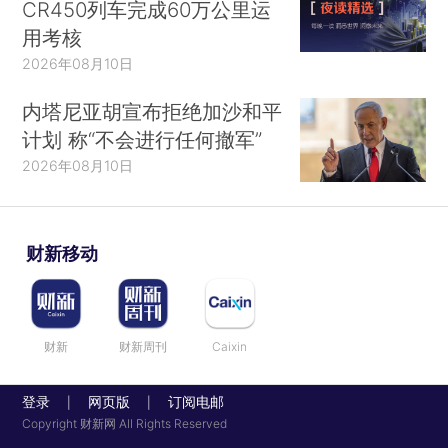
CR450列车完成60万公里运
用考核
2026年08月10日
内塔尼亚胡宣布拒绝加沙和平
计划 称“不会进行任何撤军”
2026年08月10日
财新移动
财新
财新周刊
Caixin
登录
网页版
订阅电邮
|
|
Copyright 财新网 All Rights Reserved