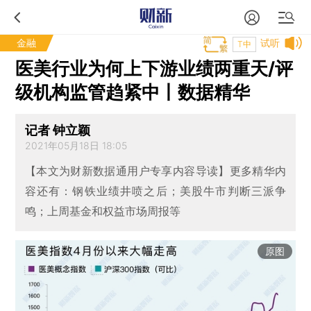
金融
试听
T中
医美行业为何上下游业绩两重天/评
级机构监管趋紧中丨数据精华
记者 钟立颖
2021年05月18日 18:05
【本文为财新数据通用户专享内容导读】更多精华内
容还有：钢铁业绩井喷之后；美股牛市判断三派争
鸣；上周基金和权益市场周报等
原图