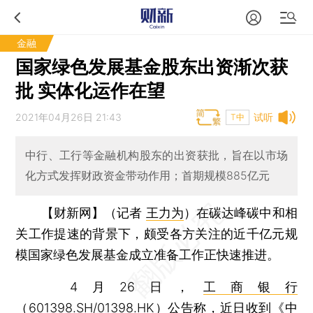
金融
国家绿色发展基金股东出资渐次获
批 实体化运作在望
2021年04月26日 21:43
试听
T中
中行、工行等金融机构股东的出资获批，旨在以市场
化方式发挥财政资金带动作用；首期规模885亿元
【财新网】（记者
王力为
）
在碳达峰碳中和相
关工作提速的背景下，颇受各方关注的近千亿元规
模国家绿色发展基金成立准备工作正快速推进。
4月26日，
工商银行
（
601398.SH
/
01398.HK
）公告称，近日收到《中