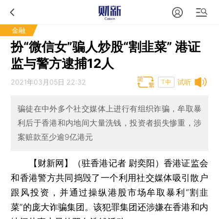
金融
扮“微信女”骗人炒股“割韭菜” 港证
监与警方逮捕12人
2021年03月05日 22:32
试听
T中
骗徒在中外多个社交媒体上进行有组织诈骗，牟取暴
利后于香港和内地间大量洗钱，投资者损失惨重，涉
案赃款至少逾9亿港元
【财新网】（驻香港记者 尉奕阳）
香港证监会
和香港警方共同捣毁了一个利用社交媒体吸引散户
跟风投资，并通过操纵港股市场牟取暴利“割韭
菜”的庞大诈骗集团。该犯罪集团还涉嫌在香港和内