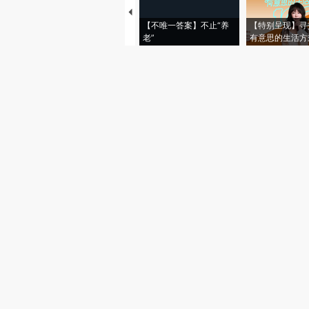
【不唯一答案】不止“养
【特别呈现】寻
老”
有意思的生活方