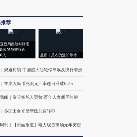
辑推荐
宜昌局部短时降雨
8毫米 紧急转移近
00人
显影｜瓜农的漫长等待
｜
规避封锁 中国超大油轮停靠埃及绕行非洲
｜
在岸人民币兑美元汇率连日升破6.75
我闻
｜
资管掌舵人更替 百年人寿僵局何解
｜
多国出台光伏新政加速转型
周刊
｜
【封面报道】电力现货市场元年突进