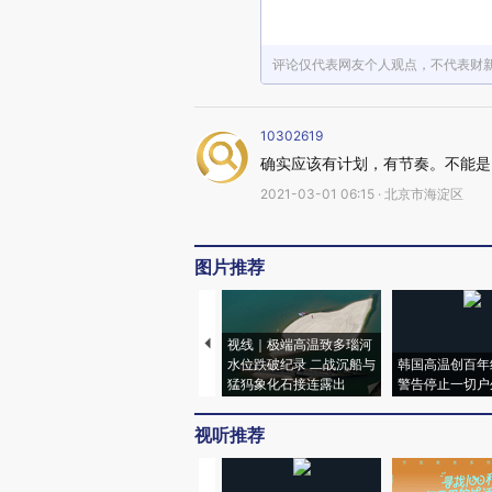
评论仅代表网友个人观点，不代表财
10302619
确实应该有计划，有节奏。不能是
2021-03-01 06:15 · 北京市海淀区
图片推荐
视线｜极端高温致多瑙河
水位跌破纪录 二战沉船与
韩国高温创百年
猛犸象化石接连露出
警告停止一切户
视听推荐