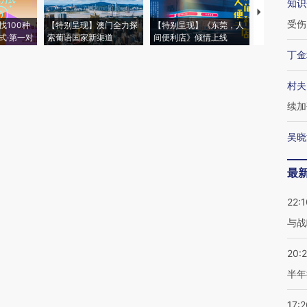
知识
【推广】走
受伤
找100种
【特别呈现】澳门全力探
【特别呈现】《东莞，人
会，让数智科
式·第一对
索葡语国家新渠道
间便利店》倾情上线
业
丁金
村夫
续加
吴晓
最
22:1
与战
20:
半年
17:2