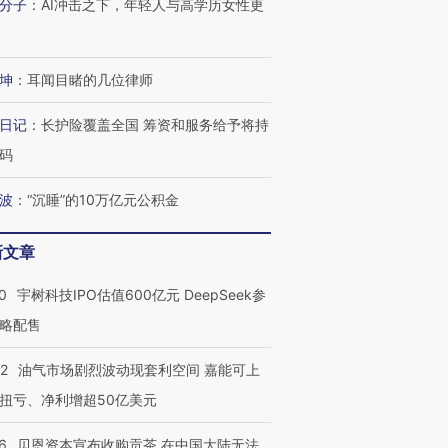
分子
：
AI冲击之下，年轻人与高学历女性更
进第四届链博
【商旅对话】华住集团
技“链”接产
【特别呈现】寻找100种
CFO：不靠规模取胜，华
【特别呈
有意思的生活方式·第三对
住三大增长引擎是什么？
有意思的
坤
：
耳闻目睹的几位律师
日记
：
长护险覆盖全国 筹资和服务给予将持
码
波
：
“沉睡”的10万亿元公积金
新文章
0
宇树科技IPO估值600亿元 DeepSeek参
略配售
22
油气市场剧烈波动现套利空间 嘉能可上
扭亏、净利增超50亿美元
6
贝恩资本宣布收购贡茶 在中国大陆无法