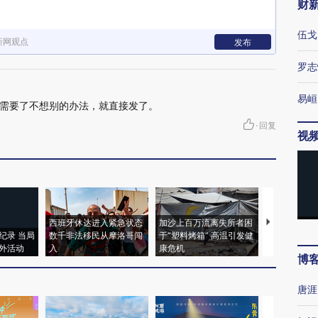
财
伍戈
新网观点
发布
罗志
易峘
需要了不想别的办法，就直接发了。
·
回复
视
西班牙休达进入紧急状态
加沙上百万流离失所者困
视线｜HYR
纪录 当局
数千非法移民从摩洛哥闯
于“塑料烤箱” 高温引发健
术：是什么
外活动
入
康危机
心“花钱找虐
博
唐涯