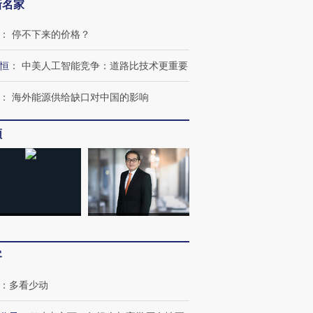
新名家
：
停不下来的价格？
恒
：
中美人工智能竞争：道路比技术更重要
：
海外能源供给缺口对中国的影响
频
OX的吸金
马航飞行员跨国走私7万
视线｜被称为“蟑螂”的印
让中产们甘
粒摇头丸 尿检体内含3种
度Z世代 用街头抗争将教
秘鲁纳斯
”？
毒品
育部长拱下台
13人遇难
客
：
多看少动