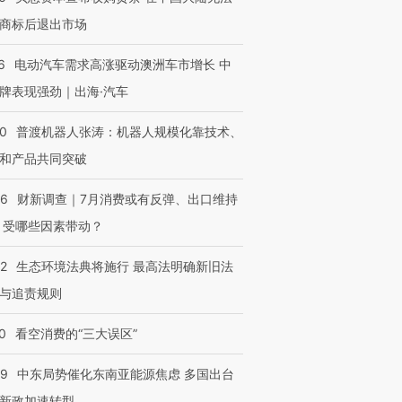
商标后退出市场
6
电动汽车需求高涨驱动澳洲车市增长 中
牌表现强劲｜出海·汽车
00
普渡机器人张涛：机器人规模化靠技术、
和产品共同突破
56
财新调查｜7月消费或有反弹、出口维持
 受哪些因素带动？
42
生态环境法典将施行 最高法明确新旧法
与追责规则
0
看空消费的“三大误区”
59
中东局势催化东南亚能源焦虑 多国出台
新政加速转型