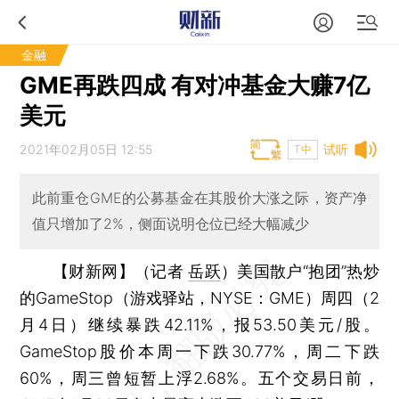
金融
GME再跌四成 有对冲基金大赚7亿
美元
2021年02月05日 12:55
试听
T中
此前重仓GME的公募基金在其股价大涨之际，资产净
值只增加了2%，侧面说明仓位已经大幅减少
【财新网】（记者
岳跃
）
美国散户“抱团”热炒
的GameStop（游戏驿站，NYSE：GME）周四（2
月4日）继续暴跌42.11%，报53.50美元/股。
GameStop股价本周一下跌30.77%，周二下跌
60%，周三曾短暂上浮2.68%。五个交易日前，