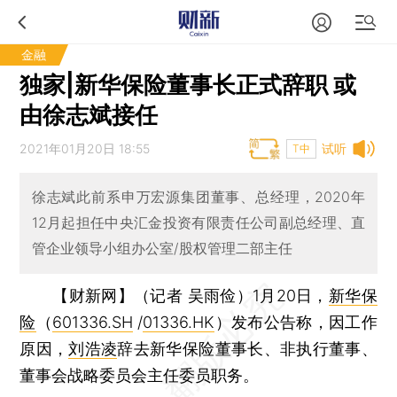
金融
独家|新华保险董事长正式辞职 或
由徐志斌接任
2021年01月20日 18:55
试听
T中
徐志斌此前系申万宏源集团董事、总经理，2020年
12月起担任中央汇金投资有限责任公司副总经理、直
管企业领导小组办公室/股权管理二部主任
【财新网】（记者 吴雨俭）
1月20日，
新华保
险
（
601336.SH
/
01336.HK
）发布公告称，因工作
原因，
刘浩凌
辞去新华保险董事长、非执行董事、
董事会战略委员会主任委员职务。