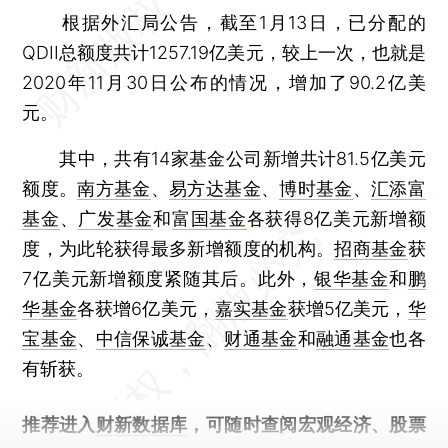
根据外汇局公告，截至1月13日，已分配的
QDII总额度共计1257.19亿美元，较上一次，也就是
2020年11月30日公布的情况，增加了90.2亿美
元。
其中，共有14家基金公司新增共计81.5亿美元
额度。
南方基金
、
易方达基金
、
博时基金
、
汇添富
基金
、
广发基金
和
富国基金
各获得8亿美元新增额
度，为此轮获得最多新增额度的机构。
招商基金
获
7亿美元新增额度紧随其后。此外，
银华基金
和
鹏
华基金
各获增6亿美元，
嘉实基金
获增5亿美元，
华
宝基金
、
中信保诚基金
、
财通基金
和
融通基金
也各
有斩获。
推荐进入
财新数据库
，可随时查阅宏观经济、股票