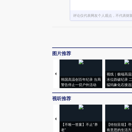
评论仅代表网友个人观点，不代表财
图片推荐
视线｜极端高温
韩国高温创百年纪录 当局
水位跌破纪录 
警告停止一切户外活动
猛犸象化石接连
视听推荐
【不唯一答案】不止“养
【特别呈现】寻
老”
有意思的生活方