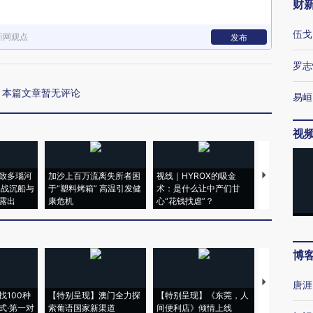
财
伍戈
新网观点
发布
罗志
本篇文章暂无评论
易峘
视
致多瑙河
加沙上百万流离失所者困
视线｜HYROX的吸金
马航飞行员
二战沉船与
于“塑料烤箱” 高温引发健
术：是什么让中产们甘
粒摇头丸 尿
露出
康危机
心“花钱找虐”？
毒品
博
【推广】走
唐涯
找100种
【特别呈现】澳门全力探
【特别呈现】《东莞，人
会，让数智科
式·第一对
索葡语国家新渠道
间便利店》倾情上线
业