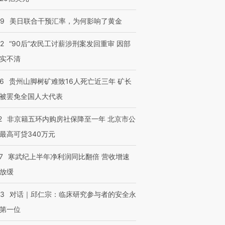
09
美日联合干预汇率，为何影响了黄金
32
“90后”农民工讨薪涉刑案发回重审 因部
实不清
36
贵州山脚树矿难致16人死亡近三年 矿长
被罢免全国人大代表
2
非京籍五环内购房社保降至一年 北京市公
最高可贷340万元
7
寒武纪上半年净利润同比翻倍 营收增速
放缓
53
对话｜邱仁宗：临床研究参与者的安全永
第一位