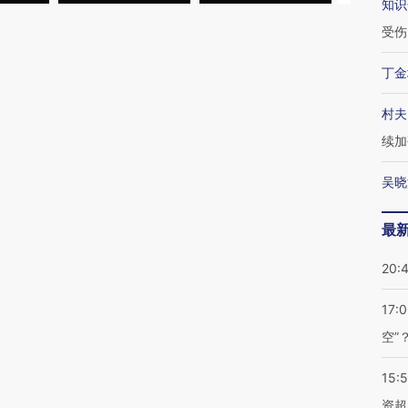
知识
受伤
丁金
村夫
续加
吴晓
最
20:
17:
空”
15:
资超