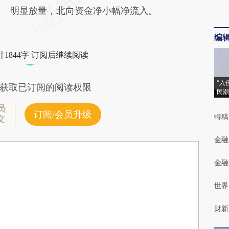
明显放量，北向资金净小幅净流入。
编
1844字 订阅后继续阅读
“入
获取已订阅的阅读权限
民潮
员
订阅/会员升级
特稿
文
金融
金融
世界
财新