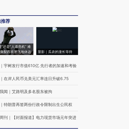
辑推荐
侵”还是“人道危机” 难
撕裂西班牙飞地休达
显影｜瓜农的漫长等待
｜
宇树发行市值610亿 先行者的加速和考验
｜
在岸人民币兑美元汇率连日升破6.75
我闻
｜
艾路明及多名股东被拘
｜
特朗普再签两份行政令限制出生公民权
周刊
｜
【封面报道】电力现货市场元年突进