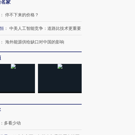
新名家
：
停不下来的价格？
恒
：
中美人工智能竞争：道路比技术更重要
：
海外能源供给缺口对中国的影响
频
跨国走私7万
视线｜被称为“蟑螂”的印
视线｜“入侵”还是“人道危
检体内含3种
度Z世代 用街头抗争将教
机”？难民潮撕裂西班牙
秘鲁纳斯
育部长拱下台
飞地休达
13人遇难
客
进第四届链博
【商旅对话】华住集团
：
多看少动
技“链”接产
【特别呈现】寻找100种
CFO：不靠规模取胜，华
【特别呈
有意思的生活方式·第三对
住三大增长引擎是什么？
有意思的