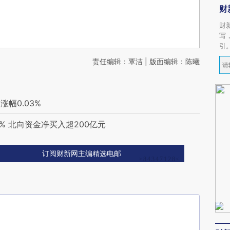
财
财
写
引
责任编辑：覃洁 | 版面编辑：陈曦
涨幅0.03%
% 北向资金净买入超200亿元
订阅财新网主编精选电邮