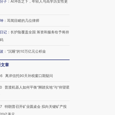
分子
：
AI冲击之下，年轻人与高学历女性更
坤
：
耳闻目睹的几位律师
日记
：
长护险覆盖全国 筹资和服务给予将持
码
波
：
“沉睡”的10万亿元公积金
新文章
46
离岸信托90天补税窗口期疑问
00
普渡机器人如何平衡“脚踏实地”与“仰望星
？
57
特朗普召开矿业圆桌会 拟向关键矿产投
20亿美元