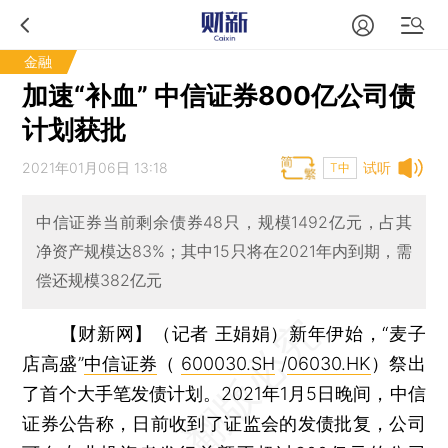
金融
加速“补血” 中信证券800亿公司债
计划获批
2021年01月06日 13:18
试听
T中
中信证券当前剩余债券48只，规模1492亿元，占其
净资产规模达83%；其中15只将在2021年内到期，需
偿还规模382亿元
【财新网】（记者 王娟娟）
新年伊始，“麦子
店高盛”
中信证券
（
600030.SH
/
06030.HK
）祭出
了首个大手笔发债计划。2021年1月5日晚间，中信
证券公告称，日前收到了证监会的发债批复，公司