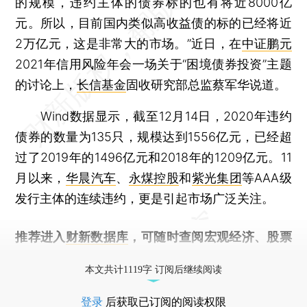
的规模，违约主体的债券标的也有将近8000亿
元。所以，目前国内类似高收益债的标的已经将近
2万亿元，这是非常大的市场。”近日，在
中证鹏元
2021年信用风险年会一场关于“困境债券投资”主题
的讨论上，
长信基金
固收研究部总监蔡军华说道。
Wind数据显示，截至12月14日，2020年违约
债券的数量为135只，规模达到1556亿元，已经超
过了2019年的1496亿元和2018年的1209亿元。11
月以来，
华晨汽车
、
永煤控股
和
紫光集团
等AAA级
发行主体的连续违约，更是引起市场广泛关注。
推荐进入
财新数据库
，可随时查阅宏观经济、股票
债券、公司人物，财经信息尽在掌握。
本文共计1119字 订阅后继续阅读
登录
后获取已订阅的阅读权限