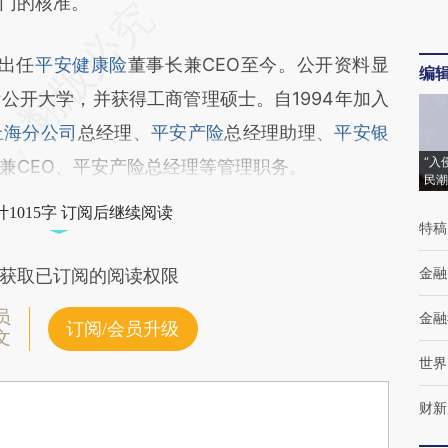
门的核准。
出任
平安健康险
董事长兼CEO至今。公开资料显
编
公开大学，并获得工商管理硕士。自1994年加入
上海分公司
总经理、
平安产险
总经理助理、
平安银
“入
兼CEO、平安产险总经理等管理职务。
民潮
1015字 订阅后继续阅读
特稿
金融
获取已订阅的阅读权限
员
金融
订阅/会员升级
文
世界
财新