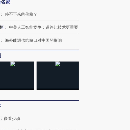
新名家
：
停不下来的价格？
恒
：
中美人工智能竞争：道路比技术更重要
：
海外能源供给缺口对中国的影响
频
”还是“人道危
湖北宜昌局部短时降雨
哈尔滨遭遇短时极端强降
撕裂西班牙
128毫米 紧急转移近
雨 3小时累计雨量超80毫
秘鲁纳斯
客
4000人
米
13人遇难
：
多看少动