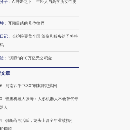
分子
：
AI冲击之下，年轻人与高学历女性更
进第四届链博
【商旅对话】华住集团
技“链”接产
【特别呈现】寻找100种
CFO：不靠规模取胜，华
【特别呈
有意思的生活方式·第三对
住三大增长引擎是什么？
有意思的
坤
：
耳闻目睹的几位律师
日记
：
长护险覆盖全国 筹资和服务给予将持
码
波
：
“沉睡”的10万亿元公积金
新文章
26
河南西平“7.30”刑案嫌犯落网
00
普渡机器人张涛：人形机器人不会替代专
器人
4
创新药再活跃，龙头上调全年业绩指引｜
股周报