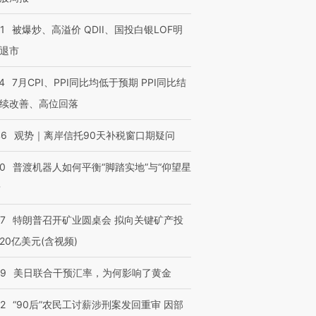
1
被爆炒、高溢价 QDII、国投白银LOF明
退市
4
7月CPI、PPI同比均低于预期 PPI同比结
续改善、高位回落
46
观势｜离岸信托90天补税窗口期疑问
00
普渡机器人如何平衡“脚踏实地”与“仰望星
？
57
特朗普召开矿业圆桌会 拟向关键矿产投
20亿美元(含视频)
09
美日联合干预汇率，为何影响了黄金
32
“90后”农民工讨薪涉刑案发回重审 因部