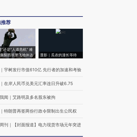
辑推荐
侵”还是“人道危机” 难
撕裂西班牙飞地休达
显影｜瓜农的漫长等待
｜
宇树发行市值610亿 先行者的加速和考验
｜
在岸人民币兑美元汇率连日升破6.75
我闻
｜
艾路明及多名股东被拘
｜
特朗普再签两份行政令限制出生公民权
周刊
｜
【封面报道】电力现货市场元年突进