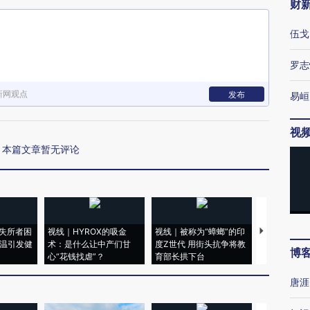
财
伍戈
罗志
新网观点
发布
易峘
视
本篇文章暂无评论
失所者困
视线｜HYROX的吸金
视线｜被称为“蟑螂”的印
视线｜“入侵
高温引发健
术：是什么让中产们甘
度Z世代 用街头抗争将教
机”？难民潮
博
心“花钱找虐”？
育部长拱下台
飞地休达
唐涯