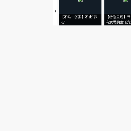
【不唯一答案】不止“养
【特别呈现】寻
老”
有意思的生活方