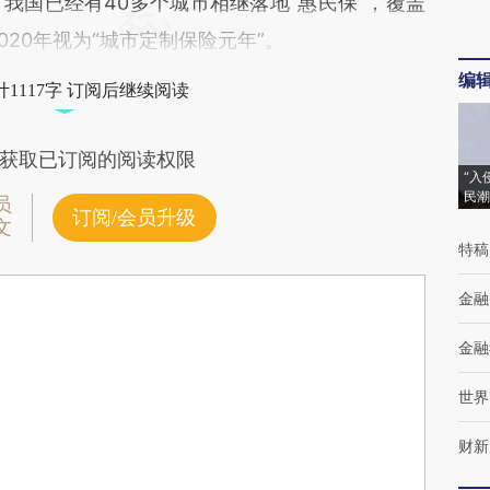
月我国已经有40多个城市相继落地“惠民保”，覆盖
020年视为“城市定制保险元年”。
编
1117字 订阅后继续阅读
获取已订阅的阅读权限
“入
民潮
员
订阅/会员升级
文
特稿
金融
金融
世界
财新