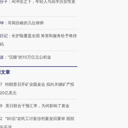
分子
：
AI冲击之下，年轻人与高学历女性更
跨国走私7万
视线｜被称为“蟑螂”的印
视线｜“入侵”还是“人道危
检体内含3种
度Z世代 用街头抗争将教
机”？难民潮撕裂西班牙
秘鲁纳斯
坤
：
耳闻目睹的几位律师
育部长拱下台
飞地休达
13人遇难
日记
：
长护险覆盖全国 筹资和服务给予将持
码
波
：
“沉睡”的10万亿元公积金
进第四届链博
【商旅对话】华住集团
技“链”接产
【特别呈现】寻找100种
CFO：不靠规模取胜，华
【特别呈
有意思的生活方式·第三对
住三大增长引擎是什么？
有意思的
新文章
57
特朗普召开矿业圆桌会 拟向关键矿产投
20亿美元
09
美日联合干预汇率，为何影响了黄金
32
“90后”农民工讨薪涉刑案发回重审 因部
实不清