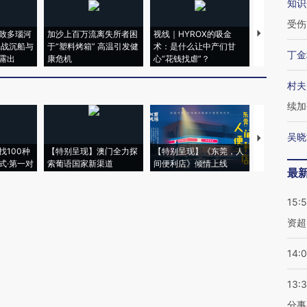
知识
受伤
致多瑙河
加沙上百万流离失所者困
视线｜HYROX的吸金
马航飞行员
二战沉船与
于“塑料烤箱” 高温引发健
术：是什么让中产们甘
粒摇头丸 尿
丁金
露出
康危机
心“花钱找虐”？
毒品
村夫
续加
吴晓
【推广】走
找100种
【特别呈现】澳门全力探
【特别呈现】《东莞，人
会，让数智科
式·第一对
索葡语国家新渠道
间便利店》倾情上线
业
最
15:
资超
14:
13:
分事