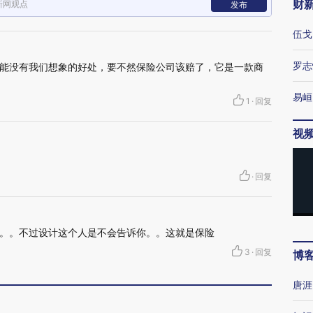
财
新网观点
发布
伍戈
罗志
能没有我们想象的好处，要不然保险公司该赔了，它是一款商
易峘
1
·
回复
视
·
回复
。。不过设计这个人是不会告诉你。。这就是保险
3
·
回复
博
唐涯