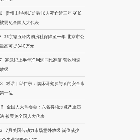
36
贵州山脚树矿难致16人死亡近三年 矿长
被罢免全国人大代表
2
非京籍五环内购房社保降至一年 北京市公
最高可贷340万元
7
寒武纪上半年净利润同比翻倍 营收增速
放缓
53
对话｜邱仁宗：临床研究参与者的安全永
第一位
06
全国人大常委会：六名将领涉嫌严重违
法 被罢免全国人大代表
43
7月美国劳动力市场意外放缓 岗位减少
3万个失业率降至4.1%