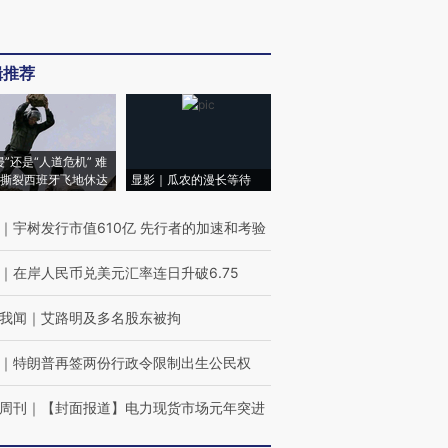
辑推荐
侵”还是“人道危机” 难
撕裂西班牙飞地休达
显影｜瓜农的漫长等待
｜
宇树发行市值610亿 先行者的加速和考验
｜
在岸人民币兑美元汇率连日升破6.75
我闻
｜
艾路明及多名股东被拘
｜
特朗普再签两份行政令限制出生公民权
周刊
｜
【封面报道】电力现货市场元年突进