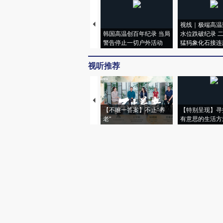
视线｜极端高温
韩国高温创百年纪录 当局
水位跌破纪录 
警告停止一切户外活动
猛犸象化石接连
视听推荐
【不唯一答案】不止“养
【特别呈现】寻
老”
有意思的生活方