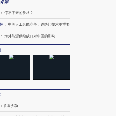
新名家
：
停不下来的价格？
恒
：
中美人工智能竞争：道路比技术更重要
：
海外能源供给缺口对中国的影响
频
客
：
多看少动