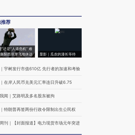
辑推荐
侵”还是“人道危机” 难
撕裂西班牙飞地休达
显影｜瓜农的漫长等待
｜
宇树发行市值610亿 先行者的加速和考验
｜
在岸人民币兑美元汇率连日升破6.75
我闻
｜
艾路明及多名股东被拘
｜
特朗普再签两份行政令限制出生公民权
周刊
｜
【封面报道】电力现货市场元年突进