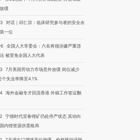
放缓
53
对话｜邱仁宗：临床研究参与者的安全永
第一位
06
全国人大常委会：六名将领涉嫌严重违
法 被罢免全国人大代表
43
7月美国劳动力市场意外放缓 岗位减少
3万个失业率降至4.1%
14
海外金融专才回流香港 外籍工作签证翻
2
宁德时代宜春锂矿仍处停产状态 其动向
国内锂资源供需格局
1
7月进出口增速高位放缓，价格驱动还能