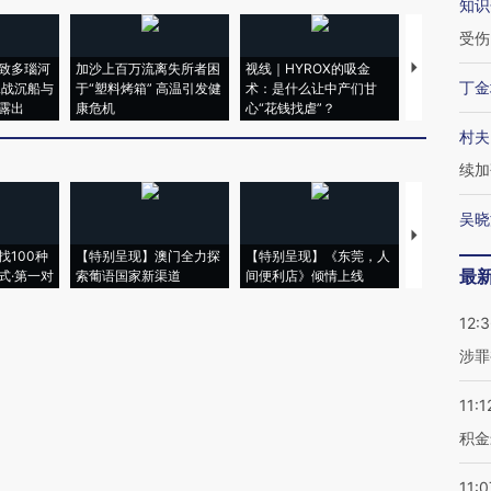
知识
受伤
致多瑙河
加沙上百万流离失所者困
视线｜HYROX的吸金
马航飞行员
丁金
二战沉船与
于“塑料烤箱” 高温引发健
术：是什么让中产们甘
粒摇头丸 尿
露出
康危机
心“花钱找虐”？
毒品
村夫
续加
吴晓
【推广】走
找100种
【特别呈现】澳门全力探
【特别呈现】《东莞，人
会，让数智科
最
式·第一对
索葡语国家新渠道
间便利店》倾情上线
业
12:
涉罪
11:1
积金
11:0