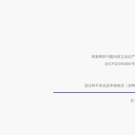
财新网所刊载内容之知识产
京ICP证090880号
违法和不良信息举报电话（涉网络暴力有
关