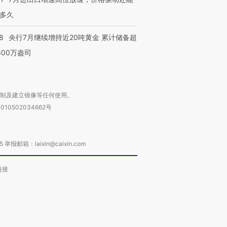
多久
8
央行7月继续增持近20吨黄金 累计储备超
600万盎司
复制及建立镜像等任何使用。
010502034662号
箱：laixin@caixin.com
链接