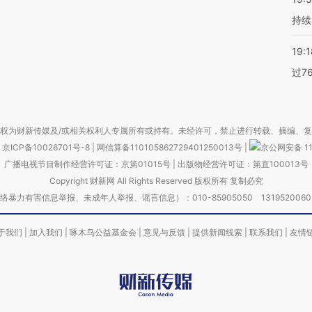
持续
19:1
过7
权为财新传媒及/或相关权利人专属所有或持有。未经许可，禁止进行转载、摘编、
京ICP备10026701号-8
|
网信算备110105862729401250013号
|
京公网安备 11
广播电视节目制作经营许可证：京第01015号
|
出版物经营许可证：第直100013号
Copyright 财新网 All Rights Reserved 版权所有 复制必究
害信息举报、未成年人举报、谣言信息）：010-85905050 13195200605 举报邮
于我们
|
加入我们
|
啄木鸟公益基金会
|
意见与反馈
|
提供新闻线索
|
联系我们
|
友情