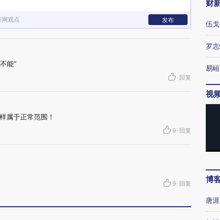
财
新网观点
发布
伍戈
罗志
不能”
易峘
·
回复
视
样属于正常范围！
9
·
回复
博
9
·
回复
唐涯