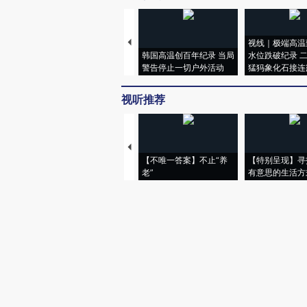
视线｜极端高温
韩国高温创百年纪录 当局
水位跌破纪录 
警告停止一切户外活动
猛犸象化石接连
视听推荐
【不唯一答案】不止“养
【特别呈现】寻
老”
有意思的生活方