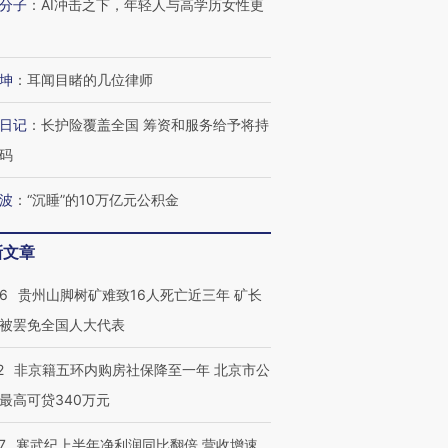
分子
：
AI冲击之下，年轻人与高学历女性更
跨国走私7万
视线｜被称为“蟑螂”的印
视线｜“入侵”还是“人道危
坤
：
耳闻目睹的几位律师
检体内含3种
度Z世代 用街头抗争将教
机”？难民潮撕裂西班牙
秘鲁纳斯
育部长拱下台
飞地休达
13人遇难
日记
：
长护险覆盖全国 筹资和服务给予将持
码
波
：
“沉睡”的10万亿元公积金
进第四届链博
【商旅对话】华住集团
技“链”接产
【特别呈现】寻找100种
CFO：不靠规模取胜，华
【特别呈
新文章
有意思的生活方式·第三对
住三大增长引擎是什么？
有意思的
36
贵州山脚树矿难致16人死亡近三年 矿长
被罢免全国人大代表
2
非京籍五环内购房社保降至一年 北京市公
最高可贷340万元
7
寒武纪上半年净利润同比翻倍 营收增速