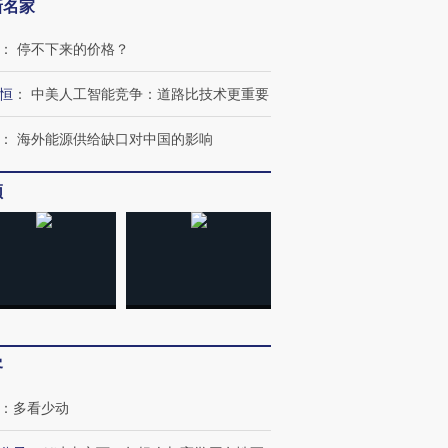
新名家
：
停不下来的价格？
恒
：
中美人工智能竞争：道路比技术更重要
：
海外能源供给缺口对中国的影响
频
客
：
多看少动