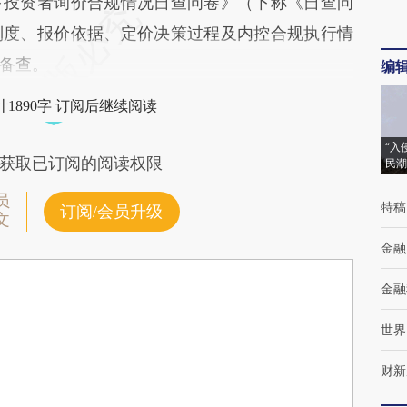
下投资者询价合规情况自查问卷》（下称《自查问
制度、报价依据、定价决策过程及内控合规执行情
备查。
编
1890字 订阅后继续阅读
“入
获取已订阅的阅读权限
民潮
员
特稿
订阅/会员升级
文
金融
金融
世界
财新