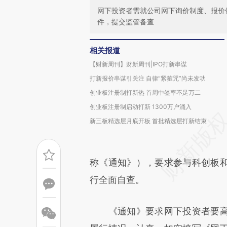
网下投资者需就公司网下询价制度、报价
件，提交监管备查
相关报道
【财新周刊】财新周刊|IPO打新串谋
打新报价串谋引关注 自律“紧箍咒”尚未发功
创业板注册制打新热 首周中签率不足万二
创业板注册制启动打新 1300万户涌入
新三板精选层月底开板 首批精选层打新结束
称《通知》），要求参与科创板
行全面自查。
《通知》要求网下投资者要高