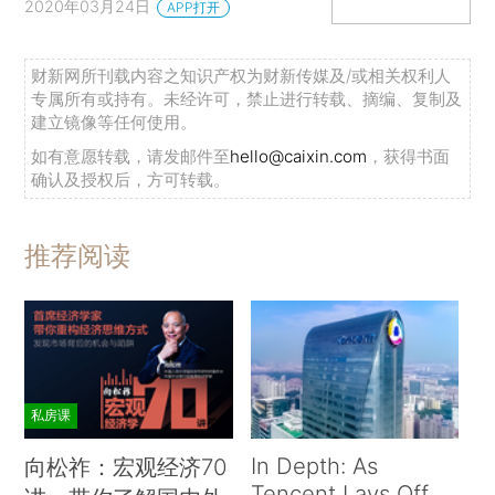
2020年03月24日
APP打开
财新网所刊载内容之知识产权为财新传媒及/或相关权利人
专属所有或持有。未经许可，禁止进行转载、摘编、复制及
建立镜像等任何使用。
如有意愿转载，请发邮件至
hello@caixin.com
，获得书面
确认及授权后，方可转载。
推荐阅读
私房课
In Depth: As
向松祚：宏观经济70
Tencent Lays Off