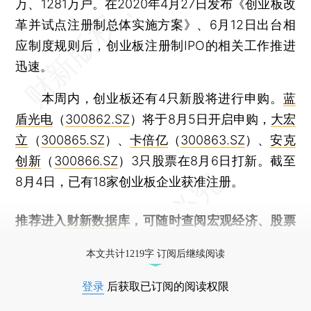
万、1281万户。在2020年4月27日发布《创业板改
革并试点注册制总体实施方案》、6月12日出台相
应制度规则后，创业板注册制IPO的相关工作推进
迅速。
本周内，创业板还有4只新股将进行申购。
蓝
盾光电
（
300862.SZ
）将于8月5日开启申购，
大宏
立
（
300865.SZ
）、
卡倍亿
（
300863.SZ
）、
安克
创新
（
300866.SZ
）3只股票在8月6日打新。截至
8月4日，已有18家创业板企业获准注册。
推荐进入
财新数据库
，可随时查阅宏观经济、股票
债券、公司人物，财经信息尽在掌握。
本文共计1219字 订阅后继续阅读
登录
后获取已订阅的阅读权限