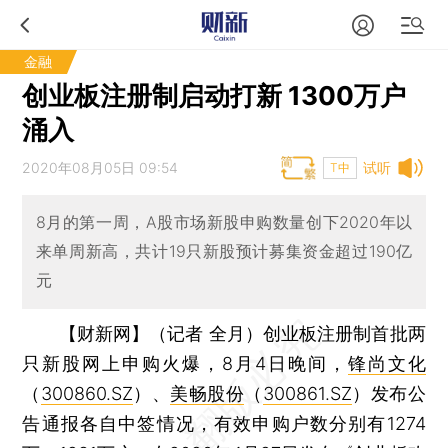
金融
创业板注册制启动打新 1300万户
涌入
2020年08月05日 09:54
试听
T中
8月的第一周，A股市场新股申购数量创下2020年以
来单周新高，共计19只新股预计募集资金超过190亿
元
【财新网】（记者 全月）
创业板注册制首批两
只新股网上申购火爆，8月4日晚间，
锋尚文化
（
300860.SZ
）、
美畅股份
（
300861.SZ
）发布公
告通报各自中签情况，有效申购户数分别有1274