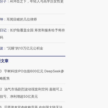
分子
：
AI冲击之下，年轻人与高学历女性更
坤
：
耳闻目睹的几位律师
日记
：
长护险覆盖全国 筹资和服务给予将持
码
波
：
“沉睡”的10万亿元公积金
新文章
0
宇树科技IPO估值600亿元 DeepSeek参
略配售
22
油气市场剧烈波动现套利空间 嘉能可上
扭亏、净利增超50亿美元
6
贝恩资本宣布收购贡茶 在中国大陆无法