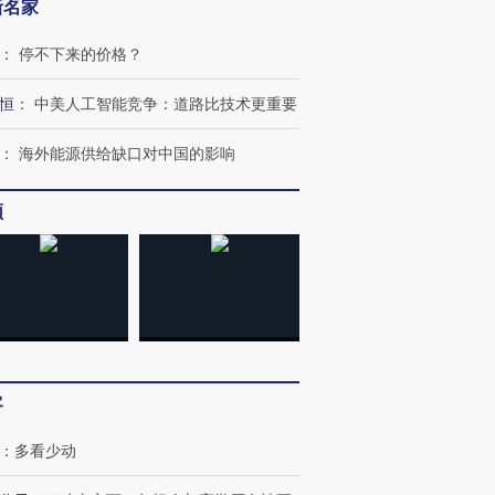
新名家
：
停不下来的价格？
恒
：
中美人工智能竞争：道路比技术更重要
：
海外能源供给缺口对中国的影响
频
OX的吸金
马航飞行员跨国走私7万
视线｜被称为“蟑螂”的印
让中产们甘
粒摇头丸 尿检体内含3种
度Z世代 用街头抗争将教
秘鲁纳斯
”？
毒品
育部长拱下台
13人遇难
客
进第四届链博
【商旅对话】华住集团
技“链”接产
【特别呈现】寻找100种
CFO：不靠规模取胜，华
【特别呈
有意思的生活方式·第三对
住三大增长引擎是什么？
有意思的
：
多看少动