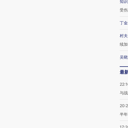
知识
受伤
丁金
村夫
续加
吴晓
最
22:1
与战
20:
半年
17:2