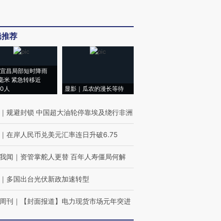
辑推荐
宜昌局部短时降雨
8毫米 紧急转移近
00人
显影｜瓜农的漫长等待
｜
规避封锁 中国超大油轮停靠埃及绕行非洲
｜
在岸人民币兑美元汇率连日升破6.75
我闻
｜
资管掌舵人更替 百年人寿僵局何解
｜
多国出台光伏新政加速转型
周刊
｜
【封面报道】电力现货市场元年突进