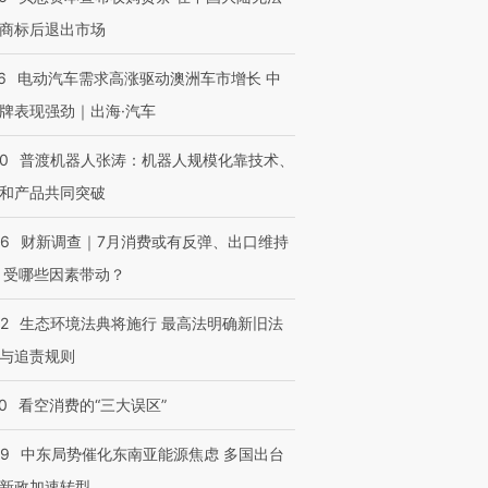
商标后退出市场
6
电动汽车需求高涨驱动澳洲车市增长 中
牌表现强劲｜出海·汽车
00
普渡机器人张涛：机器人规模化靠技术、
和产品共同突破
56
财新调查｜7月消费或有反弹、出口维持
 受哪些因素带动？
42
生态环境法典将施行 最高法明确新旧法
与追责规则
0
看空消费的“三大误区”
59
中东局势催化东南亚能源焦虑 多国出台
新政加速转型