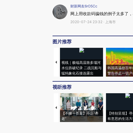
财新网友6rO5Cc
网上用收款码骗钱的例子太多了，
2020-07-24 23:32 · 上海市
图片推荐
视线｜极端高温致多瑙河
水位跌破纪录 二战沉船与
韩国高温创百年
猛犸象化石接连露出
警告停止一切户
视听推荐
【不唯一答案】不止“养
【特别呈现】寻
老”
有意思的生活方