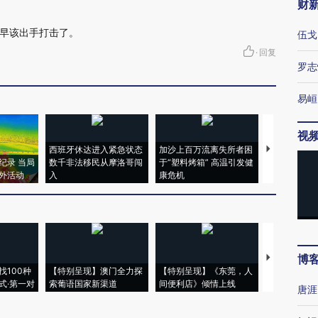
财
早该出手打击了。
伍戈
·
回复
罗志
易峘
视
西班牙休达进入紧急状态
加沙上百万流离失所者困
视线｜HYR
纪录 当局
数千非法移民从摩洛哥闯
于“塑料烤箱” 高温引发健
术：是什么
外活动
入
康危机
心“花钱找虐
博
【推广】走
找100种
【特别呈现】澳门全力探
【特别呈现】《东莞，人
会，让数智科
式·第一对
索葡语国家新渠道
间便利店》倾情上线
业
唐涯