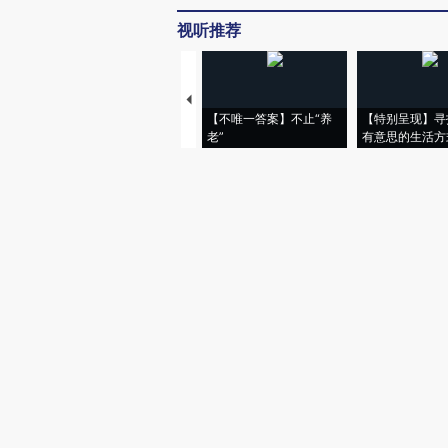
视听推荐
【不唯一答案】不止“养
【特别呈现】寻
老”
有意思的生活方