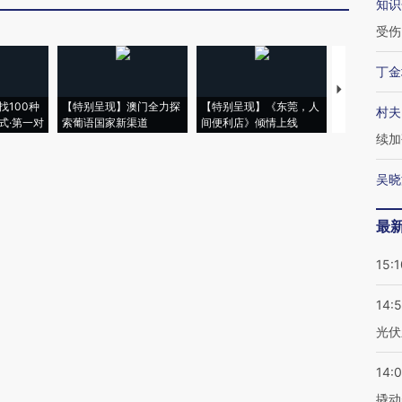
知识
受伤
丁金
【推广】走
找100种
【特别呈现】澳门全力探
【特别呈现】《东莞，人
会，让数智科
村夫
式·第一对
索葡语国家新渠道
间便利店》倾情上线
业
续加
吴晓
最
15:1
14:
光伏
14:
撬动