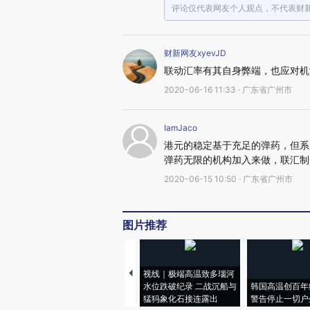
评论仅代表网友个人观点，不代表财
财新网友xyevJD
联动汇率有其自身弊端，也应对机
2020-06-16 11:33 · 广东省广州市
IamJaco
港元的稳定基于充足的弹药，但系
弹药无限的机构加入来做，联汇制
2020-06-15 10:50 · 广东省广州市
图片推荐
视线｜极端高温致多瑙河
水位跌破纪录 二战沉船与
韩国高温创百年
猛犸象化石接连露出
警告停止一切户