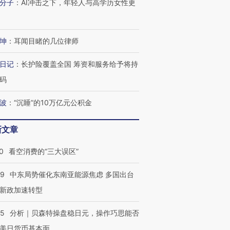
分子
：
AI冲击之下，年轻人与高学历女性更
坤
：
耳闻目睹的几位律师
进第四届链博
【商旅对话】华住集团
技“链”接产
【特别呈现】寻找100种
CFO：不靠规模取胜，华
【特别呈
日记
：
长护险覆盖全国 筹资和服务给予将持
有意思的生活方式·第三对
住三大增长引擎是什么？
有意思的
码
波
：
“沉睡”的10万亿元公积金
新文章
0
看空消费的“三大误区”
59
中东局势催化东南亚能源焦虑 多国出台
新政加速转型
05
分析｜贝森特操盘稳日元，操作巧思能否
美日货币基本面