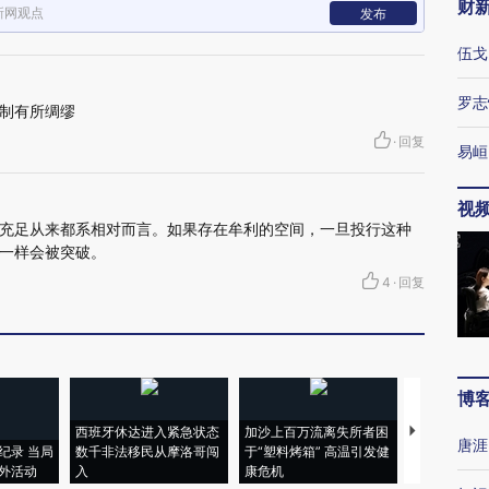
财
新网观点
发布
伍戈
罗志
制有所绸缪
·
回复
易峘
视
充足从来都系相对而言。如果存在牟利的空间，一旦投行这种
一样会被突破。
4
·
回复
博
西班牙休达进入紧急状态
加沙上百万流离失所者困
马航飞行员
唐涯
纪录 当局
数千非法移民从摩洛哥闯
于“塑料烤箱” 高温引发健
粒摇头丸 尿
外活动
入
康危机
毒品