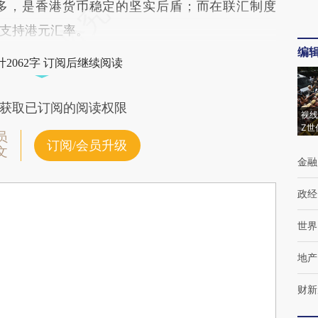
多，是香港货币稳定的坚实后盾；而在联汇制度
支持港元汇率。
编
2062字 订阅后继续阅读
获取已订阅的阅读权限
视线
Z世
员
订阅/会员升级
文
金融
政经
世界
地产
财新