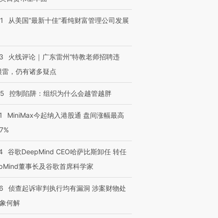
1
从美国“最新十佳”看纯财富管理公司发展
3
火线评论｜广东雷州“特教老师招聘违
很雷，仍有诸多疑点
05
控制陷阱：组织为什么会越管越胖
1
MiniMax今起纳入港股通 盘间涨幅最高
77%
4
谷歌DeepMind CEO哈萨比斯卸任 转任
epMind董事长及谷歌首席科学家
6
侦查起诉审判执行均有漏洞 涉案财物处
象何解