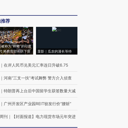
辑推荐
|被称为“蟑螂”的印度
代 将教育部长拱下台
显影｜瓜农的漫长等待
｜
在岸人民币兑美元汇率连日升破6.75
｜
河南“三支一扶”考试舞弊 警方介入侦查
｜
特朗普再上台后中国留学生获签数量大减
｜
广州开发区产业园REIT较发行价“腰斩”
周刊
｜
【封面报道】电力现货市场元年突进