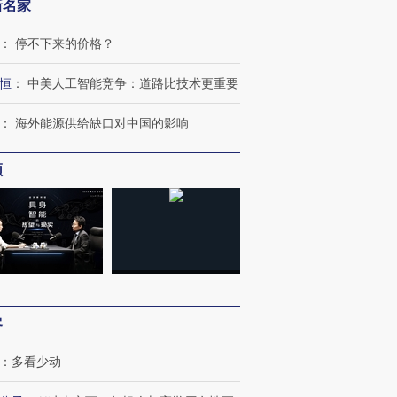
新名家
：
停不下来的价格？
恒
：
中美人工智能竞争：道路比技术更重要
：
海外能源供给缺口对中国的影响
频
客
跨国走私7万
视线｜HYROX的吸金
视线｜被
：
多看少动
检体内含3种
术：是什么让中产们甘
泽连斯基密集出访美英 索
度Z世代
心“花钱找虐”？
要防空导弹“救急”
育部长拱