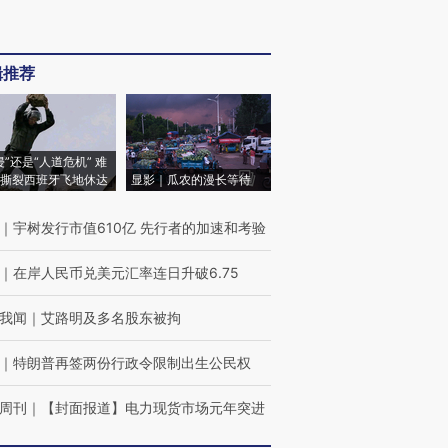
辑推荐
侵”还是“人道危机” 难
撕裂西班牙飞地休达
显影｜瓜农的漫长等待
｜
宇树发行市值610亿 先行者的加速和考验
｜
在岸人民币兑美元汇率连日升破6.75
我闻
｜
艾路明及多名股东被拘
｜
特朗普再签两份行政令限制出生公民权
周刊
｜
【封面报道】电力现货市场元年突进