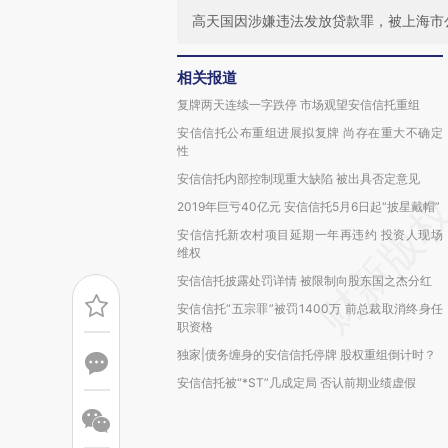
高天国因涉嫌违法发放贷款罪，被上海市
相关报道
复牌两天连续一字跌停 市场观望安信信托重组
安信信托公布重组进展拟复牌 尚存在重大不确定
性
安信信托内部控制现重大缺陷 被出具否定意见
2019年巨亏40亿元 安信信托5月6日起“披星戴帽”
安信信托新农村项目延期一年再违约 投资人现场
维权
安信信托披露处罚详情 被限制向股东国之杰分红
安信信托“五宗罪”被罚1400万 前总裁取消终身任
职资格
独家|债务缠身的安信信托停牌 股权重组倒计时？
安信信托被“*ST”几成定局 否认前期业绩虚假