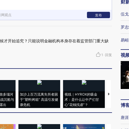
财
伍戈
新网观点
发布
罗志
易峘
候才开始追究？只能说明金融机构本身存在着监管部门重大缺
视
1
·
回复
致多瑙河
加沙上百万流离失所者困
视线｜HYROX的吸金
马航飞行员
二战沉船与
于“塑料烤箱” 高温引发健
术：是什么让中产们甘
粒摇头丸 尿
博
露出
康危机
心“花钱找虐”？
毒品
唐涯