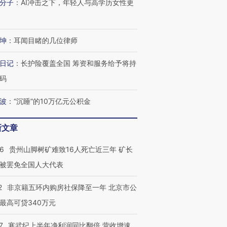
分子
：
AI冲击之下，年轻人与高学历女性更
进第四届链博
【商旅对话】华住集团
技“链”接产
【特别呈现】寻找100种
CFO：不靠规模取胜，华
【特别呈
有意思的生活方式·第三对
住三大增长引擎是什么？
有意思的
坤
：
耳闻目睹的几位律师
日记
：
长护险覆盖全国 筹资和服务给予将持
码
波
：
“沉睡”的10万亿元公积金
新文章
36
贵州山脚树矿难致16人死亡近三年 矿长
被罢免全国人大代表
2
非京籍五环内购房社保降至一年 北京市公
最高可贷340万元
7
寒武纪上半年净利润同比翻倍 营收增速