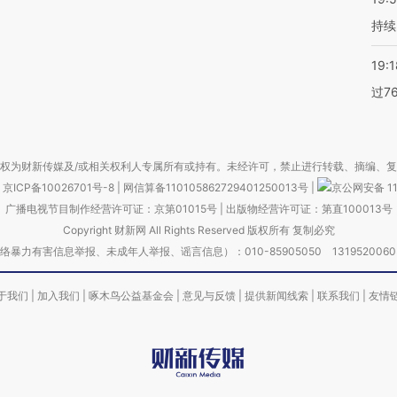
持续
19:1
过7
权为财新传媒及/或相关权利人专属所有或持有。未经许可，禁止进行转载、摘编、
京ICP备10026701号-8
|
网信算备110105862729401250013号
|
京公网安备 11
广播电视节目制作经营许可证：京第01015号
|
出版物经营许可证：第直100013号
Copyright 财新网 All Rights Reserved 版权所有 复制必究
害信息举报、未成年人举报、谣言信息）：010-85905050 13195200605 举报邮
于我们
|
加入我们
|
啄木鸟公益基金会
|
意见与反馈
|
提供新闻线索
|
联系我们
|
友情