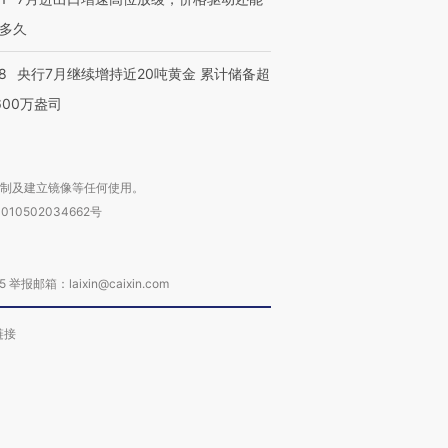
多久
8
央行7月继续增持近20吨黄金 累计储备超
600万盎司
复制及建立镜像等任何使用。
010502034662号
箱：laixin@caixin.com
链接