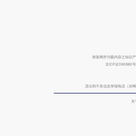
财新网所刊载内容之知识产
京ICP证090880号
违法和不良信息举报电话（涉网络暴力有
关