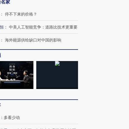
新名家
：
停不下来的价格？
恒
：
中美人工智能竞争：道路比技术更重要
：
海外能源供给缺口对中国的影响
频
跨国走私7万
视线｜被称为“蟑螂”的印
视线｜“入侵”还是“人道危
检体内含3种
度Z世代 用街头抗争将教
机”？难民潮撕裂西班牙
秘鲁纳斯
客
育部长拱下台
飞地休达
13人遇难
：
多看少动