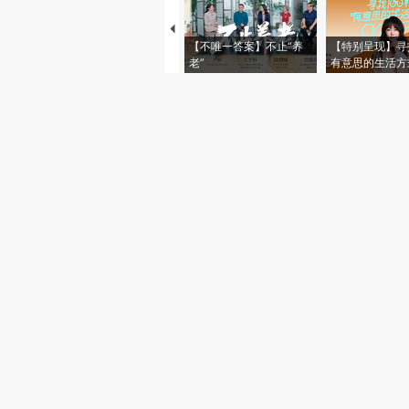
【不唯一答案】不止“养
【特别呈现】寻
老”
有意思的生活方