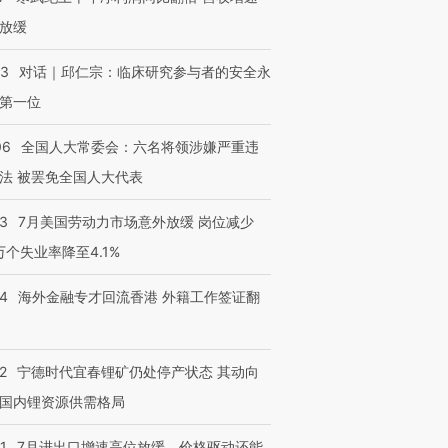
放缓
53
对话｜邱仁宗：临床研究参与者的安全永
第一位
06
全国人大常委会：六名将领涉嫌严重违
法 被罢免全国人大代表
43
7月美国劳动力市场意外放缓 岗位减少
3万个失业率降至4.1%
14
海外金融专才回流香港 外籍工作签证翻
2
宁德时代宜春锂矿仍处停产状态 其动向
国内锂资源供需格局
1
7月进出口增速高位放缓，价格驱动还能