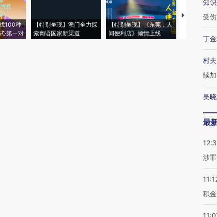
知识
【推广】走
受伤
找100种
【特别呈现】澳门全力探
【特别呈现】《东莞，人
会，让数智科
式·第一对
索葡语国家新渠道
间便利店》倾情上线
业
丁金
村夫
续加
吴晓
最
12:
涉罪
11:1
积金
11:0