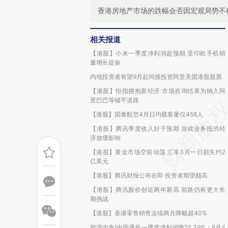
香港房地产市场的跌幅会否因宏观局势不
相关报道
【港股】小米一季度净利润超预期 受印欧手机销
量增长提振
内地投资者有望9月起间接投资阿里美团港股股票
【港股】恒指拥抱新经济 市场咨询结果为纳入阿
里巴巴等铺平道路
【港股】国泰航空4月日均载客量仅458人
【港股】腾讯季度收入好于预期 游戏业务抵消经
济放缓影响
【港股】黄金市场空前动荡 汇丰3月一日损失约2
亿美元
【港股】腾讯财报公布在即 投资者期望颇高
【港股】腾讯股价创近两年新高 前路仍有更大长
期挑战
【港股】香港零售销售连续两月降幅超40%
能源内参|中国通号一季度净利润降25.39%；5月4