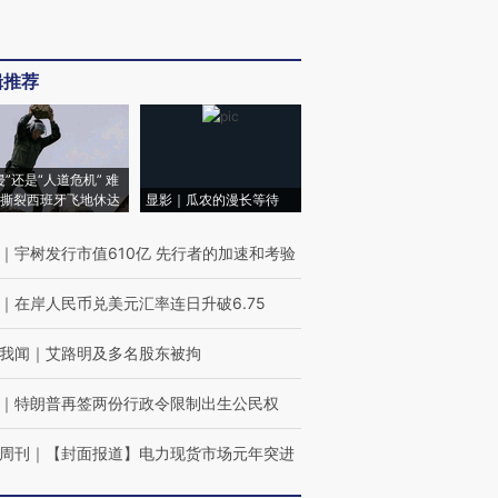
辑推荐
侵”还是“人道危机” 难
撕裂西班牙飞地休达
显影｜瓜农的漫长等待
｜
宇树发行市值610亿 先行者的加速和考验
｜
在岸人民币兑美元汇率连日升破6.75
我闻
｜
艾路明及多名股东被拘
｜
特朗普再签两份行政令限制出生公民权
周刊
｜
【封面报道】电力现货市场元年突进