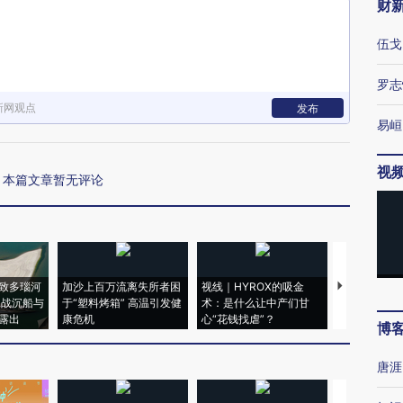
财
伍戈
罗志
新网观点
发布
易峘
视
本篇文章暂无评论
致多瑙河
加沙上百万流离失所者困
视线｜HYROX的吸金
马航飞行员
二战沉船与
于“塑料烤箱” 高温引发健
术：是什么让中产们甘
粒摇头丸 尿
露出
康危机
心“花钱找虐”？
毒品
博
唐涯