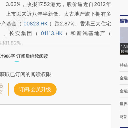
3.63%，收报17.52港元，股价逼近自2012年
上市以来近八年半新低。太古地产旗下拥有多
编
房产基金（
00823.HK
）跌2.87%。香港三大住宅
）、长实集团（
01113.HK
）和新鸿基地产（
%和1.82%。
“入
民潮
计986字 订阅后继续阅读
特稿
获取已订阅的阅读权限
金融
员
订阅/会员升级
金融
文
世界
财新