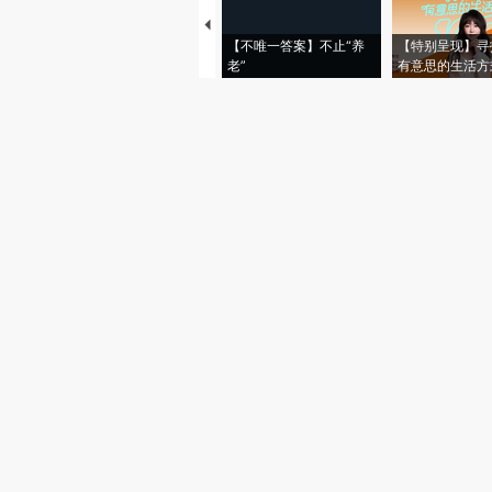
【不唯一答案】不止“养
【特别呈现】寻
老”
有意思的生活方