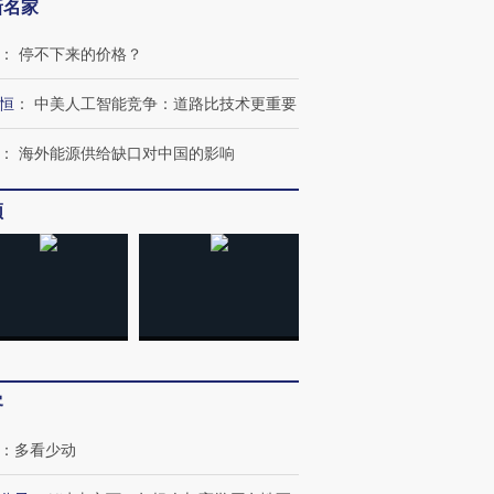
新名家
：
停不下来的价格？
恒
：
中美人工智能竞争：道路比技术更重要
：
海外能源供给缺口对中国的影响
频
跨国走私7万
视线｜被称为“蟑螂”的印
视线｜“入侵”还是“人道危
检体内含3种
度Z世代 用街头抗争将教
机”？难民潮撕裂西班牙
秘鲁纳斯
育部长拱下台
飞地休达
13人遇难
客
：
多看少动