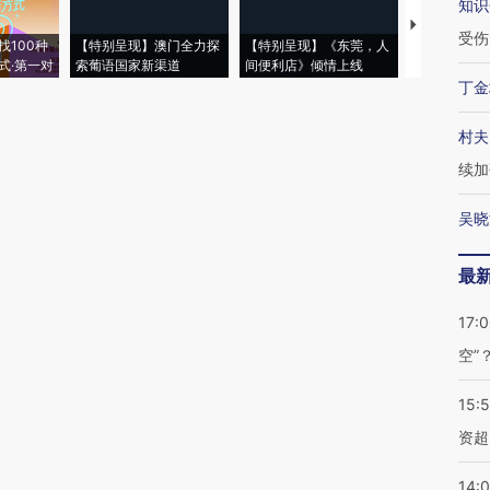
知识
【推广】走
受伤
找100种
【特别呈现】澳门全力探
【特别呈现】《东莞，人
会，让数智科
式·第一对
索葡语国家新渠道
间便利店》倾情上线
业
丁金
村夫
续加
吴晓
最
17:
空”
15:
资超
14: