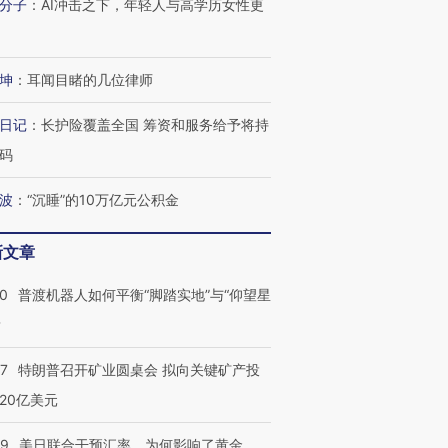
分子
：
AI冲击之下，年轻人与高学历女性更
进第四届链博
【商旅对话】华住集团
技“链”接产
【特别呈现】寻找100种
CFO：不靠规模取胜，华
【特别呈
有意思的生活方式·第三对
住三大增长引擎是什么？
有意思的
坤
：
耳闻目睹的几位律师
日记
：
长护险覆盖全国 筹资和服务给予将持
码
波
：
“沉睡”的10万亿元公积金
新文章
00
普渡机器人如何平衡“脚踏实地”与“仰望星
？
57
特朗普召开矿业圆桌会 拟向关键矿产投
20亿美元
09
美日联合干预汇率，为何影响了黄金