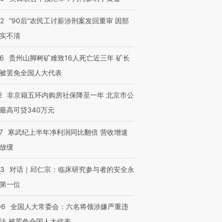
32
“90后”农民工讨薪涉刑案发回重审 因部
实不清
36
贵州山脚树矿难致16人死亡近三年 矿长
被罢免全国人大代表
2
非京籍五环内购房社保降至一年 北京市公
最高可贷340万元
7
寒武纪上半年净利润同比翻倍 营收增速
放缓
53
对话｜邱仁宗：临床研究参与者的安全永
第一位
06
全国人大常委会：六名将领涉嫌严重违
法 被罢免全国人大代表