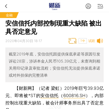
金融
安信信托内部控制现重大缺陷 被出
具否定意见
2020年04月30日 18:17
试听
T中
截至2019年底，安信信托因提供保底承诺等原因引发
诉讼28宗，涉诉本金人民币105.39亿元，未查询到相
关用印记录及审批流程；安信信托无法提供保底承诺
或对外担保的完整清单
【财新网】（记者 梁虹）
2019年巨亏39.93亿
元、即将被*ST的
安信信托
（
600816.SH
），内部
控制出现重大缺陷，被会计师事务所出具了否定意