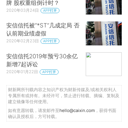
牌 股权重组倒计时？
2020年03月24日
APP打开
安信信托被“*ST”几成定局 否
认前期业绩虚假
2020年02月23日
APP打开
安信信托2019年预亏30余亿
新增7起诉讼
2020年01月22日
APP打开
财新网所刊载内容之知识产权为财新传媒及/或相关权利人
专属所有或持有。未经许可，禁止进行转载、摘编、复制及
建立镜像等任何使用。
如有意愿转载，请发邮件至
hello@caixin.com
，获得书面
确认及授权后，方可转载。