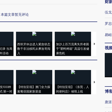
财
伍戈
本篇文章暂无评论
罗志
易峘
西班牙休达进入紧急状态
加沙上百万流离失所者困
马航飞行员
视
纪录 当局
数千非法移民从摩洛哥闯
于“塑料烤箱” 高温引发健
粒摇头丸 尿
外活动
入
康危机
毒品
【推广】走
找100种
【特别呈现】澳门全力探
【特别呈现】《东莞，人
会，让数智科
博
式·第一对
索葡语国家新渠道
间便利店》倾情上线
业
唐涯