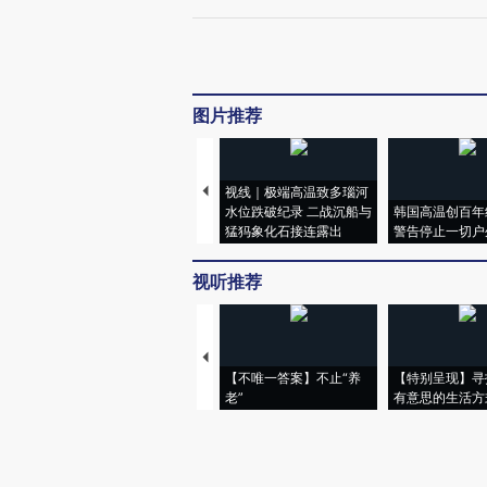
图片推荐
视线｜极端高温致多瑙河
水位跌破纪录 二战沉船与
韩国高温创百年
猛犸象化石接连露出
警告停止一切户
视听推荐
【不唯一答案】不止“养
【特别呈现】寻
老”
有意思的生活方