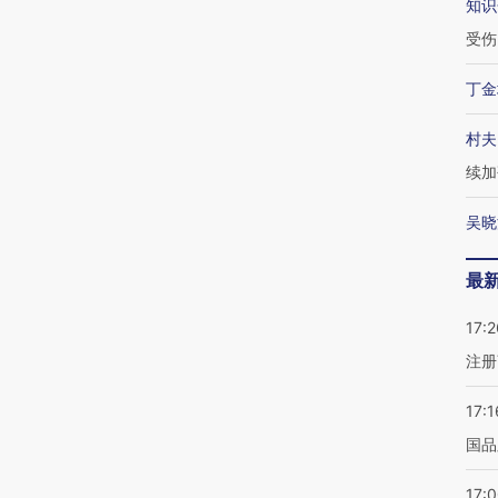
知识
受伤
丁金
村夫
续加
吴晓
最
17:2
注册
17:1
国品
17: