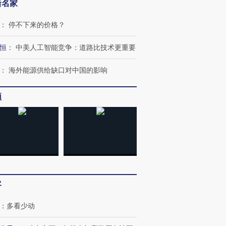
新名家
：
停不下来的价格？
恒
：
中美人工智能竞争：道路比技术更重要
：
海外能源供给缺口对中国的影响
跨国走私7万
视线｜HYROX的吸金
视线｜被
频
检体内含3种
术：是什么让中产们甘
泽连斯基密集出访美英 索
度Z世代
心“花钱找虐”？
要防空导弹“救急”
育部长拱
进第四届链博
【商旅对话】华住集团
技“链”接产
【特别呈现】寻找100种
CFO：不靠规模取胜，华
【特别呈
客
有意思的生活方式·第三对
住三大增长引擎是什么？
有意思的
：
多看少动