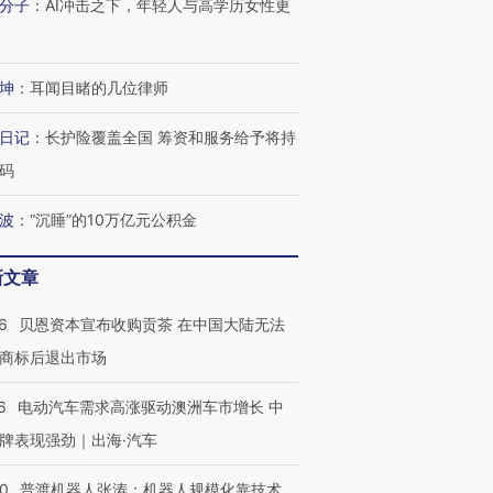
分子
：
AI冲击之下，年轻人与高学历女性更
坤
：
耳闻目睹的几位律师
日记
：
长护险覆盖全国 筹资和服务给予将持
码
波
：
“沉睡”的10万亿元公积金
新文章
6
贝恩资本宣布收购贡茶 在中国大陆无法
商标后退出市场
6
电动汽车需求高涨驱动澳洲车市增长 中
牌表现强劲｜出海·汽车
00
普渡机器人张涛：机器人规模化靠技术、