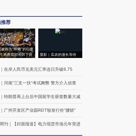
辑推荐
|被称为“蟑螂”的印度
代 将教育部长拱下台
显影｜瓜农的漫长等待
｜
在岸人民币兑美元汇率连日升破6.75
｜
河南“三支一扶”考试舞弊 警方介入侦查
｜
特朗普再上台后中国留学生获签数量大减
｜
广州开发区产业园REIT较发行价“腰斩”
周刊
｜
【封面报道】电力现货市场元年突进