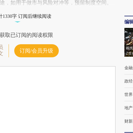
途，如用于做市与风险对冲等，预留制度空间。
1330字 订阅后继续阅读
编
获取已订阅的阅读权限
员
视线
订阅/会员升级
文
Z世
金融
政经
世界
地产
财新