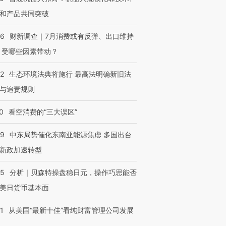
和产品共同突破
56
财新调查｜7月消费或有反弹、出口维持
 受哪些因素带动？
42
生态环境法典将施行 最高法明确新旧法
与追责规则
0
看空消费的“三大误区”
59
中东局势催化东南亚能源焦虑 多国出台
新政加速转型
05
分析｜贝森特操盘稳日元，操作巧思能否
美日货币基本面
1
从美国“最新十佳”看纯财富管理公司发展