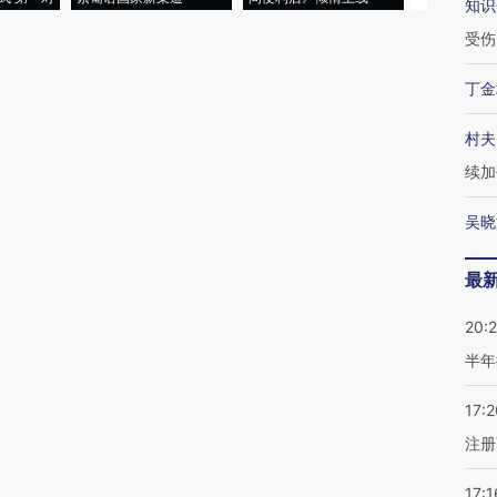
知识
受伤
丁金
村夫
续加
吴晓
最
20:
半年
17:2
注册
17:1