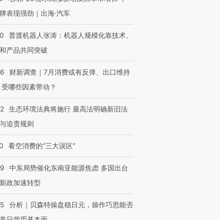
牌表现强劲｜出海·汽车
00
普渡机器人张涛：机器人规模化靠技术、
和产品共同突破
56
财新调查｜7月消费或有反弹、出口维持
 受哪些因素带动？
42
生态环境法典将施行 最高法明确新旧法
与追责规则
0
看空消费的“三大误区”
59
中东局势催化东南亚能源焦虑 多国出台
新政加速转型
05
分析｜贝森特操盘稳日元，操作巧思能否
美日货币基本面