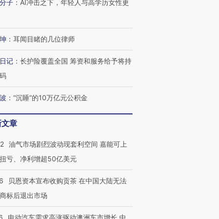
分子
：
AI冲击之下，年轻人与高学历女性更
坤
：
耳闻目睹的几位律师
日记
：
长护险覆盖全国 筹资和服务给予将持
码
波
：
“沉睡”的10万亿元公积金
新文章
22
油气市场剧烈波动现套利空间 嘉能可上
扭亏、净利增超50亿美元
6
贝恩资本宣布收购贡茶 在中国大陆无法
商标后退出市场
6
电动汽车需求高涨驱动澳洲车市增长 中