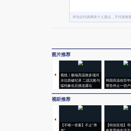
评论仅代表网友个人观点，不代表财
图片推荐
视线｜极端高温致多瑙河
水位跌破纪录 二战沉船与
韩国高温创百年
猛犸象化石接连露出
警告停止一切户
视听推荐
【不唯一答案】不止“养
【特别呈现】寻
老”
有意思的生活方