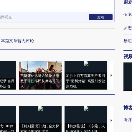
财
伍戈
新网观点
发布
罗志
本篇文章暂无评论
易峘
视
西班牙休达进入紧急状态
加沙上百万流离失所者困
视线｜HYR
纪录 当局
数千非法移民从摩洛哥闯
于“塑料烤箱” 高温引发健
术：是什么
外活动
入
康危机
心“花钱找虐
博
唐涯
【推广】走
找100种
【特别呈现】澳门全力探
【特别呈现】《东莞，人
会，让数智科
式·第一对
索葡语国家新渠道
间便利店》倾情上线
业