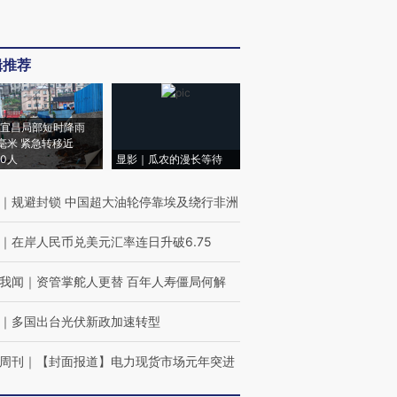
辑推荐
宜昌局部短时降雨
8毫米 紧急转移近
00人
显影｜瓜农的漫长等待
｜
规避封锁 中国超大油轮停靠埃及绕行非洲
｜
在岸人民币兑美元汇率连日升破6.75
我闻
｜
资管掌舵人更替 百年人寿僵局何解
｜
多国出台光伏新政加速转型
周刊
｜
【封面报道】电力现货市场元年突进