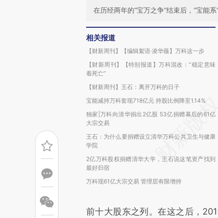
在历经两年的“宝万之争”结束后，“宝能系
相关报道
【财新周刊】【编辑絮语·凌华薇】万科这一步
【财新周刊】【特别报道】万科混改：“稳定意味
着死亡”
【财新周刊】王石：离开万科的日子
宝能减持万科套现718亿元 持股比例降至1.14%
独家|万科向清华捐出2亿股 53亿捐赠幕后的61亿
大宗交易
王石：为什么要捐赠设立清华万科公共卫生与健康
学院
2亿万科股权捐赠清华大学，王石说这笔资产找到
最好归宿
万科现61亿大宗交易 管理层有限增持
前十大股东之列。在这之后，201