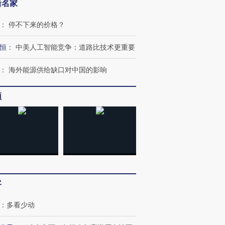
新名家
：
停不下来的价格？
恒
：
中美人工智能竞争：道路比技术更重要
：
海外能源供给缺口对中国的影响
频
OX的吸金
马航飞行员跨国走私7万
视线｜被称为“蟑螂”的印
让中产们甘
粒摇头丸 尿检体内含3种
度Z世代 用街头抗争将教
秘鲁纳斯
”？
毒品
育部长拱下台
13人遇难
客
：
多看少动
进第四届链博
【商旅对话】华住集团
技“链”接产
【特别呈现】寻找100种
CFO：不靠规模取胜，华
【特别呈
有意思的生活方式·第三对
住三大增长引擎是什么？
有意思的