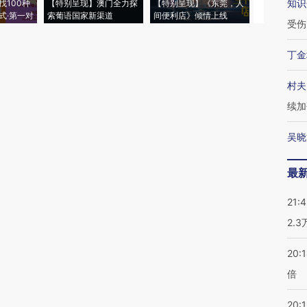
知识
找100种
【特别呈现】澳门全力探
【特别呈现】《东莞，人
会，让数智科
式·第一对
索葡语国家新渠道
间便利店》倾情上线
业
受伤
丁金
村夫
续加
吴晓
最
21:
2.
20:
倍
20:1