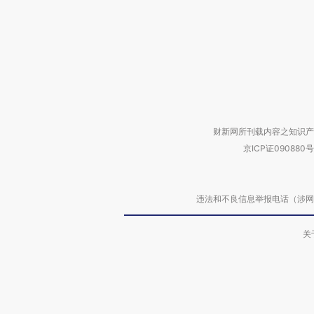
财新网所刊载内容之知识产
京ICP证090880号
违法和不良信息举报电话（涉网络暴力有
关