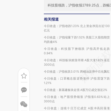
科技股领跌，沪指收报2789.25点，跌幅3
相关报道
今日收盘：沪指收跌1.23% 北上资金净流出近130
亿元
今日收盘：沪指缩量下跌1.52% 美股三大股指期货
均跌逾4%
今日收盘：科技股下挫领跌 沪指高开低走跌
0.94%
今日收盘：科技板块掀涨停潮 A股大涨1.82%逼近
3000点
今日收盘：沪指收跌3.01% 两桶油反弹中石化飘红
今日收盘：口罩概念股逆势涨停 沪指震荡下跌
1.21%
今日收盘：新基建板块走强 A股万亿成交涨近2%
今日收盘：地产股强势领涨 沪指涨0.63%站上
3000点
今日收盘：连续十日万亿成交 A股冲高回落涨