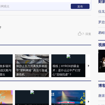
财
新网观点
发布
伍戈
罗志
？
易峘
7
·
回复
视
致多瑙河
加沙上百万流离失所者困
视线｜HYROX的吸金
马航飞行员
二战沉船与
于“塑料烤箱” 高温引发健
术：是什么让中产们甘
粒摇头丸 尿
露出
康危机
心“花钱找虐”？
毒品
博
唐涯
【推广】走