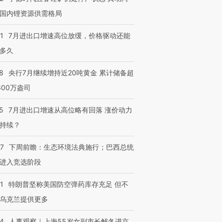
国内锂资源供需格局
1
7月进出口增速高位放缓，价格驱动还能
多久
8
央行7月继续增持近20吨黄金 累计储备超
600万盎司
5
7月进出口增速从高位略有回落 涨价动力
持续？
07
下周前瞻：生态环境法典施行；巴西总统
进入竞选阶段
1
特朗普坚称美国防空弹药库存充足 但不
乌克兰提供更多
24
人事观察｜上海55岁女副市长解冬进京