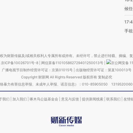
候任
17:
手祖
权为财新传媒及/或相关权利人专属所有或持有。未经许可，禁止进行转载、摘编、
京ICP备10026701号-8
|
网信算备110105862729401250013号
|
京公网安备 11
广播电视节目制作经营许可证：京第01015号
|
出版物经营许可证：第直100013号
Copyright 财新网 All Rights Reserved 版权所有 复制必究
害信息举报、未成年人举报、谣言信息）：010-85905050 13195200605 举报邮
于我们
|
加入我们
|
啄木鸟公益基金会
|
意见与反馈
|
提供新闻线索
|
联系我们
|
友情