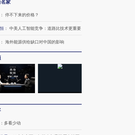
新名家
：
停不下来的价格？
恒
：
中美人工智能竞争：道路比技术更重要
：
海外能源供给缺口对中国的影响
频
跨国走私7万
视线｜被称为“蟑螂”的印
视线｜“入侵”还是“人道危
检体内含3种
度Z世代 用街头抗争将教
机”？难民潮撕裂西班牙
秘鲁纳斯
育部长拱下台
飞地休达
13人遇难
客
：
多看少动
进第四届链博
【商旅对话】华住集团