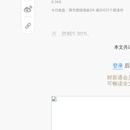
0.74%
今日收盘：两市股指涨超3% 逾200只个股涨停
点，跌幅5.90%。
本文共计
登录
后
财新通会
可畅读全