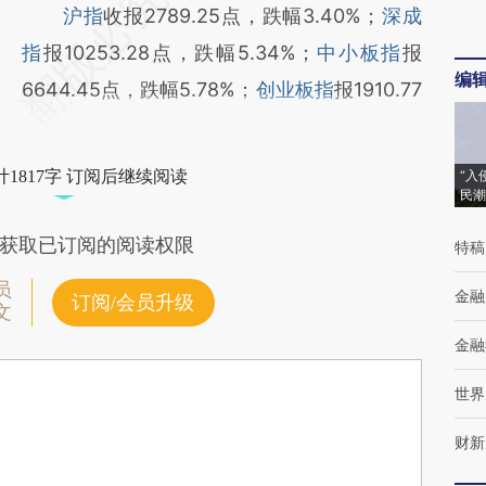
沪指
收报2789.25点，跌幅3.40%；
深成
指
报10253.28点，跌幅5.34%；
中小板指
报
编
6644.45点，跌幅5.78%；
创业板指
报1910.77
1817字 订阅后继续阅读
“入
民潮
获取已订阅的阅读权限
特稿
员
金融
订阅/会员升级
文
金融
世界
财新