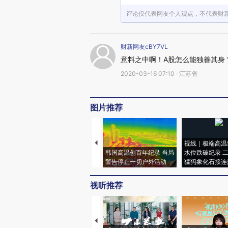
评论仅代表网友个人观点，不代表财
财新网友cBY7VL
意料之中啊！A股怎么能独善其身
2020-03-16 07:10 · 江苏省
图片推荐
视线｜极端高温
韩国高温创百年纪录 当局
水位跌破纪录 
警告停止一切户外活动
猛犸象化石接连
视听推荐