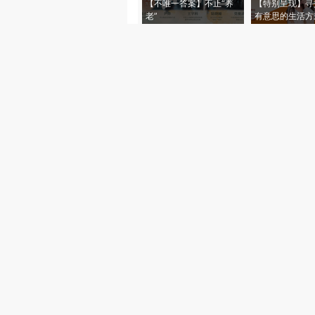
【不唯一答案】不止“养
【特别呈现】寻
老”
有意思的生活方