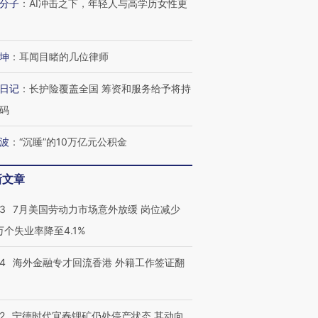
分子
：
AI冲击之下，年轻人与高学历女性更
技“链”接产
【特别呈现】寻找100种
CFO：不靠规模取胜，华
【特别呈
有意思的生活方式·第三对
住三大增长引擎是什么？
有意思的
坤
：
耳闻目睹的几位律师
日记
：
长护险覆盖全国 筹资和服务给予将持
码
波
：
“沉睡”的10万亿元公积金
新文章
43
7月美国劳动力市场意外放缓 岗位减少
3万个失业率降至4.1%
14
海外金融专才回流香港 外籍工作签证翻
2
宁德时代宜春锂矿仍处停产状态 其动向