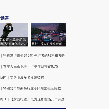
辑推荐
侵”还是“人道危机” 难
撕裂西班牙飞地休达
显影｜瓜农的漫长等待
｜
宇树发行市值610亿 先行者的加速和考验
｜
在岸人民币兑美元汇率连日升破6.75
我闻
｜
艾路明及多名股东被拘
｜
特朗普再签两份行政令限制出生公民权
周刊
｜
【封面报道】电力现货市场元年突进