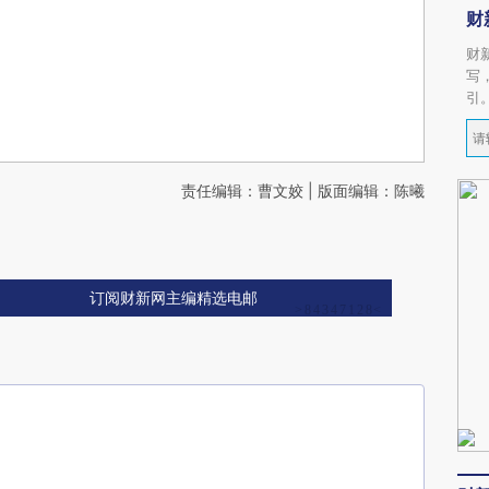
财
财
写
引
责任编辑：曹文姣 | 版面编辑：陈曦
订阅财新网主编精选电邮