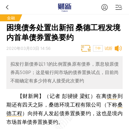
金融
困境债务处置出新招 桑德工程发境
内首单债券置换要约
2020年03月03日 14:56
试听
T中
拟发行新债券以1:1的比例置换原有债券，票息较原债
券高50BP；这是银行间市场的债券置换试点，目前尚
不能确定有多少持有人接受此次要约
【财新网】（记者 彭骎骎 梁虹）
在离
债券
到
期还有四天之际，桑德环境工程有限公司（下称
桑
德工程
）向持有人发起债券置换要约，这也是境内
市场首单债券置换要约。