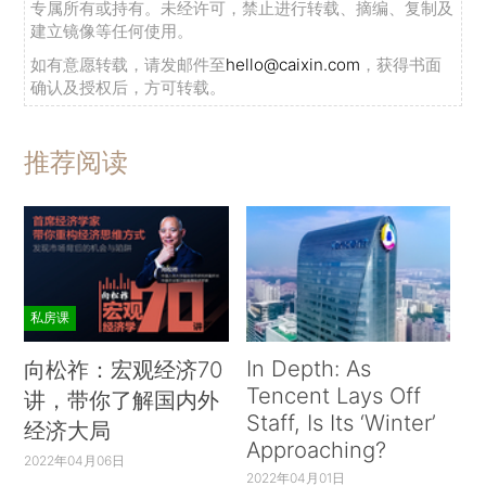
专属所有或持有。未经许可，禁止进行转载、摘编、复制及
建立镜像等任何使用。
如有意愿转载，请发邮件至
hello@caixin.com
，获得书面
确认及授权后，方可转载。
推荐阅读
私房课
In Depth: As
向松祚：宏观经济70
Tencent Lays Off
讲，带你了解国内外
Staff, Is Its ‘Winter’
经济大局
Approaching?
2022年04月06日
2022年04月01日