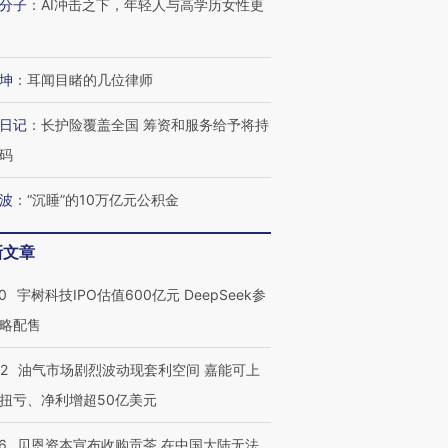
分子
：
AI冲击之下，年轻人与高学历女性更
坤
：
耳闻目睹的几位律师
日记
：
长护险覆盖全国 筹资和服务给予将持
码
波
：
“沉睡”的10万亿元公积金
新文章
0
宇树科技IPO估值600亿元 DeepSeek参
OX的吸金
马航飞行员跨国走私7万
视线｜被称为“蟑螂”的印
略配售
让中产们甘
粒摇头丸 尿检体内含3种
度Z世代 用街头抗争将教
秘鲁纳斯
”？
毒品
育部长拱下台
13人遇难
22
油气市场剧烈波动现套利空间 嘉能可上
扭亏、净利增超50亿美元
6
贝恩资本宣布收购贡茶 在中国大陆无法