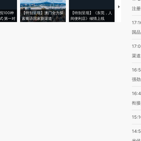
【推广】走
注册
找100种
【特别呈现】澳门全力探
【特别呈现】《东莞，人
会，让数智科
式·第一对
索葡语国家新渠道
间便利店》倾情上线
业
17:1
国品
17:
渠道
16:
强劲
16:
衔接
15:1
14:
光伏