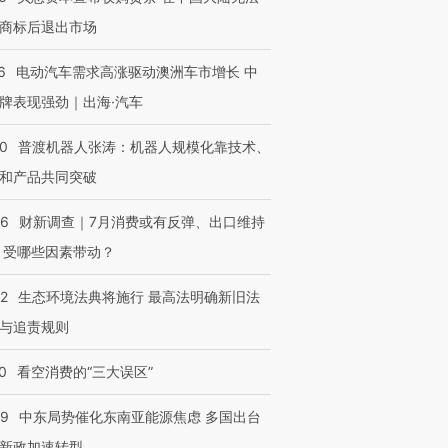
进第四届链博
【商旅对话】华住集团
商标后退出市场
技“链”接产
【特别呈现】寻找100种
CFO：不靠规模取胜，华
【特别呈
有意思的生活方式·第三对
住三大增长引擎是什么？
有意思的
6
电动汽车需求高涨驱动澳洲车市增长 中
牌表现强劲｜出海·汽车
00
普渡机器人张涛：机器人规模化靠技术、
和产品共同突破
56
财新调查｜7月消费或有反弹、出口维持
 受哪些因素带动？
42
生态环境法典将施行 最高法明确新旧法
与追责规则
0
看空消费的“三大误区”
59
中东局势催化东南亚能源焦虑 多国出台
新政加速转型