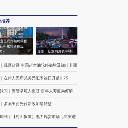
辑推荐
宜昌局部短时降雨
8毫米 紧急转移近
00人
显影｜瓜农的漫长等待
｜
规避封锁 中国超大油轮停靠埃及绕行非洲
｜
在岸人民币兑美元汇率连日升破6.75
我闻
｜
资管掌舵人更替 百年人寿僵局何解
｜
多国出台光伏新政加速转型
周刊
｜
【封面报道】电力现货市场元年突进