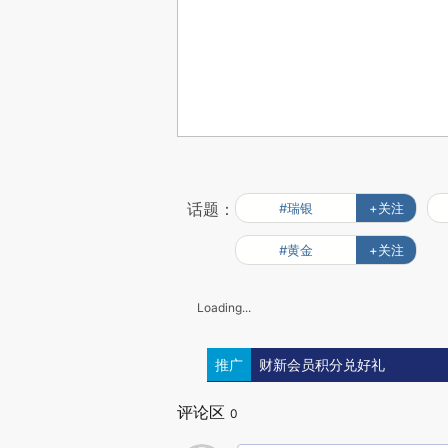
话题：
#瑞银
+关注
#黄金
+关注
Loading...
推广
财新会员积分兑好礼
评论区
0