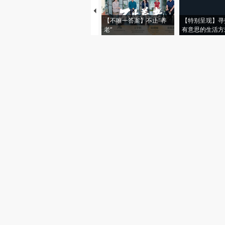
【不唯一答案】不止“养
【特别呈现】寻
老”
有意思的生活方