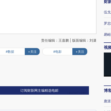
财
伍戈
罗志
易峘
责任编辑：王嘉鹏 | 版面编辑：刘潇
视
#数据
+关注
#电影
+关注
博
订阅财新网主编精选电邮
唐涯