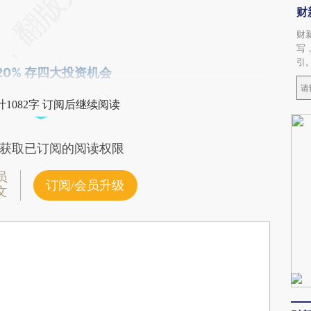
财
财
写
引
20% 存四大投资机会
1082字 订阅后继续阅读
获取已订阅的阅读权限
员
订阅/会员升级
文