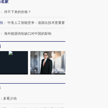
新名家
：
停不下来的价格？
恒
：
中美人工智能竞争：道路比技术更重要
：
海外能源供给缺口对中国的影响
频
客
：
多看少动