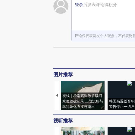
登录
后发表评论得积分
评论仅代表网友个人观点，不代表财
图片推荐
视线｜极端高温致多瑙河
水位跌破纪录 二战沉船与
韩国高温创百年
猛犸象化石接连露出
警告停止一切户
视听推荐