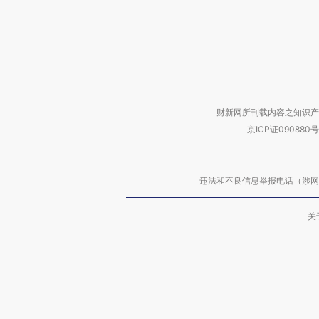
财新网所刊载内容之知识产
京ICP证090880号
违法和不良信息举报电话（涉网络暴力有
关