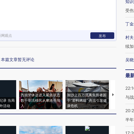
知识
受伤
丁金
新网观点
发布
村夫
续加
本篇文章暂无评论
吴晓
最
22:1
西班牙休达进入紧急状态
加沙上百万流离失所者困
视线｜HYR
与战
纪录 当局
数千非法移民从摩洛哥闯
于“塑料烤箱” 高温引发健
术：是什么
外活动
入
康危机
心“花钱找虐
20:
半年
17:2