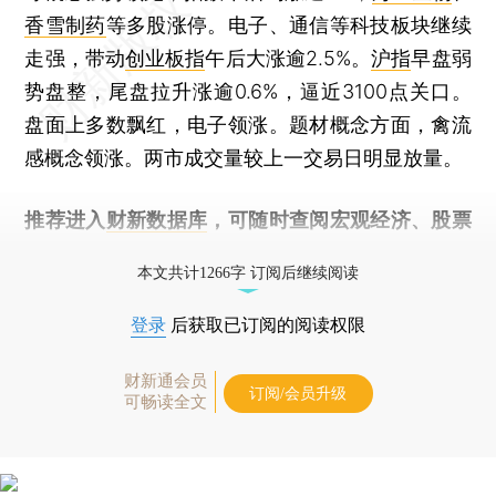
香雪制药
等多股涨停。电子、通信等科技板块继续
走强，带动
创业板指
午后大涨逾2.5%。
沪指
早盘弱
势盘整，尾盘拉升涨逾0.6%，逼近3100点关口。
盘面上多数飘红，电子领涨。题材概念方面，禽流
感概念领涨。两市成交量较上一交易日明显放量。
推荐进入
财新数据库
，可随时查阅宏观经济、股票
债券、公司人物，财经数据尽在掌握。
本文共计1266字 订阅后继续阅读
登录
后获取已订阅的阅读权限
财新通会员
订阅/会员升级
可畅读全文